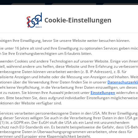
Newsletter
TarifNewsletter
Mitgliede
Cookie-Einstellungen
Über uns
Aktuelles & Presse
L
ötigen Ihre Einwilligung, bevor Sie unsere Website weiter besuchen können.
e unter 16 Jahre alt sind und Ihre Einwilligung zu optionalen Services geben möc
 Sie Ihre Erziehungsberechtigten um Erlaubnis bitten.
rwenden Cookies und andere Technologien auf unserer Website. Einige von ihnen
ell, während andere uns helfen, diese Website und Ihre Erfahrung zu verbessern
nbezogene Daten können verarbeitet werden (z. B. IP-Adressen), z. B. für
alisierte Anzeigen und Inhalte oder die Messung von Anzeigen und Inhalten.
Wei
ationen über die Verwendung Ihrer Daten finden Sie in unserer
Datenschutzerkl
eht keine Verpflichtung, in die Verarbeitung Ihrer Daten einzuwilligen, um dieses
t zu nutzen.
Sie können Ihre Auswahl jederzeit unter
Einstellungen
widerrufen 
en.
Bitte beachten Sie, dass aufgrund individueller Einstellungen möglicherweise
nktionen der Website verfügbar sind.
Services verarbeiten personenbezogene Daten in den USA. Mit Ihrer Einwilligung
 dieser Services willigen Sie auch in die Verarbeitung Ihrer Daten in den USA 
 (1) lit. a GDPR ein. Der EuGH stuft die USA als ein Land mit unzureichendem
chutz nach EU-Standards ein. Es besteht beispielsweise die Gefahr, dass US-Be
enbezogene Daten in Überwachungsprogrammen verarbeiten, ohne dass für
erinnen und Europäer eine Klagemöglichkeit besteht.