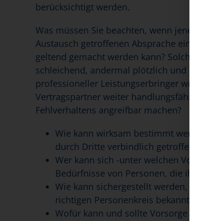
berücksichtigt werden.
Was müssen Sie beachten, wenn jene Selbstv
Austausch getroffenen Absprache eines Tage
geltend gemacht werden kann? Solche Situa
schleichend, andermal plötzlich und unvorh
professioneller Leistungserbringer wissen, 
Vertragspartner weiter handlungsfähig bleib
Fehlverhaltens angreifbar machen?
Wie kann wirksam bestimmt werden, das
durch Dritte verbindlich getroffen wer
Wer kann sich -unter welchen Vorauss
Bedürfnisse von Personen, die ihren W
Wie kann sichergestellt werden, dass v
richtigen Personenkreis bekannt werde
Wofür kann und sollte Vorsorge getrof