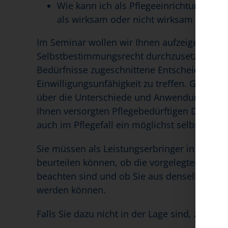
Wie kann ich als Pflegeeinrichtung sic
als wirksam oder nicht wirksam erkann
Im Seminar wollen wir Ihnen aufzeigen, wel
Selbstbestimmungsrecht durchzusetzen und b
Bedürfnisse zugeschnittene Entscheidungen 
Einwilligungsunfähigkeit zu treffen. Gleichz
über die Unterschiede und Anwendungsbereic
Ihnen versorgten Pflegebedürftigen Dokument
auch im Pflegefall ein möglichst selbstbest
Sie müssen als Leistungserbringer in der Pf
beurteilen können, ob die vorgelegten Dokum
beachten sind und ob Sie aus denselben he
werden können.
Falls Sie dazu nicht in der Lage sind, zeigen 