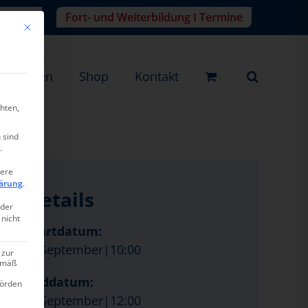
r-Login
Fort- und Weiterbildung I Termine
Mit diesem Button wird der Dialog geschlossen. Seine Funktionalität ist ide
eistungen
Shop
Kontakt
hten,
 sind
.
tere
ärung
.
Details
oder
 nicht
Startdatum:
8. September|10:00
 zur
gemäß
Enddatum:
hörden
8. September|12:00