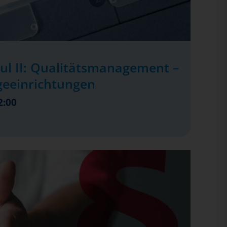
ul II: Qualitätsmanagement –
geeinrichtungen
2:00