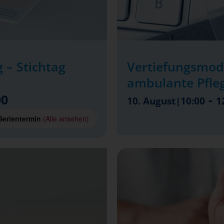
 – Stichtag
Vertiefungsmod
ambulante Pfle
00
-
10. August|10:00
1
Serientermin
(Alle ansehen)