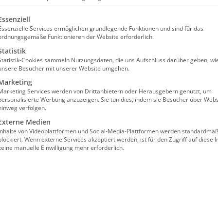
olgt eine Liste der Service-Gruppen, für die eine Einw
Essenziell
Essenzielle Services ermöglichen grundlegende Funktionen und sind für das
ordnungsgemäße Funktionieren der Website erforderlich.
Statistik
Statistik-Cookies sammeln Nutzungsdaten, die uns Aufschluss darüber geben, wi
unsere Besucher mit unserer Website umgehen.
evollmacht,
Marketing
Marketing Services werden von Drittanbietern oder Herausgebern genutzt, um
ntenverfügung
personalisierte Werbung anzuzeigen. Sie tun dies, indem sie Besucher über Webs
hinweg verfolgen.
Externe Medien
Inhalte von Videoplattformen und Social-Media-Plattformen werden standardmäß
blockiert. Wenn externe Services akzeptiert werden, ist für den Zugriff auf diese I
keine manuelle Einwilligung mehr erforderlich.
r uns alle in weiten Lebensabschnitten ganz
m Gesprächspartner, was wir möchten. So wie Sie
gf. respektiert werden, wollen Sie natürlich
hrer Pflegebedürftigen nach Möglichkeit