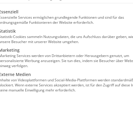
olgt eine Liste der Service-Gruppen, für die eine Einw
Essenziell
Essenzielle Services ermöglichen grundlegende Funktionen und sind für das
ordnungsgemäße Funktionieren der Website erforderlich.
Statistik
Statistik-Cookies sammeln Nutzungsdaten, die uns Aufschluss darüber geben, wi
unsere Besucher mit unserer Website umgehen.
liederversammlung
Marketing
Marketing Services werden von Drittanbietern oder Herausgebern genutzt, um
personalisierte Werbung anzuzeigen. Sie tun dies, indem sie Besucher über Webs
hinweg verfolgen.
Externe Medien
Inhalte von Videoplattformen und Social-Media-Plattformen werden standardmäß
blockiert. Wenn externe Services akzeptiert werden, ist für den Zugriff auf diese I
keine manuelle Einwilligung mehr erforderlich.
tände laden wir Sie herzlich zum
derversammlung nach Hannover ein.
erbandes Niedersachsen e.V. – unsere