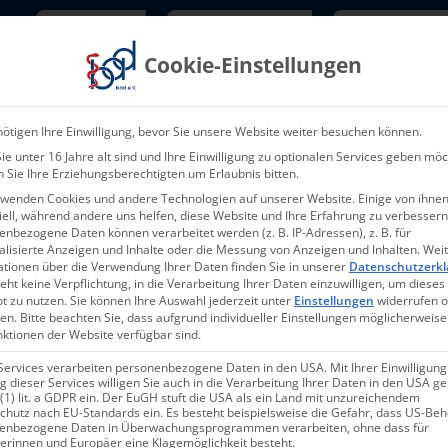
Newsletter
TarifNewsletter
Mitgliede
Cookie-Einstellungen
Über uns
Aktuelles & Presse
L
ötigen Ihre Einwilligung, bevor Sie unsere Website weiter besuchen können.
e unter 16 Jahre alt sind und Ihre Einwilligung zu optionalen Services geben möc
 Sie Ihre Erziehungsberechtigten um Erlaubnis bitten.
rwenden Cookies und andere Technologien auf unserer Website. Einige von ihnen
ell, während andere uns helfen, diese Website und Ihre Erfahrung zu verbessern
nbezogene Daten können verarbeitet werden (z. B. IP-Adressen), z. B. für
alisierte Anzeigen und Inhalte oder die Messung von Anzeigen und Inhalten.
Wei
ationen über die Verwendung Ihrer Daten finden Sie in unserer
Datenschutzerkl
eht keine Verpflichtung, in die Verarbeitung Ihrer Daten einzuwilligen, um dieses
t zu nutzen.
Sie können Ihre Auswahl jederzeit unter
Einstellungen
widerrufen 
en.
Bitte beachten Sie, dass aufgrund individueller Einstellungen möglicherweise
nktionen der Website verfügbar sind.
Services verarbeiten personenbezogene Daten in den USA. Mit Ihrer Einwilligung
 dieser Services willigen Sie auch in die Verarbeitung Ihrer Daten in den USA 
 (1) lit. a GDPR ein. Der EuGH stuft die USA als ein Land mit unzureichendem
chutz nach EU-Standards ein. Es besteht beispielsweise die Gefahr, dass US-Be
enbezogene Daten in Überwachungsprogrammen verarbeiten, ohne dass für
erinnen und Europäer eine Klagemöglichkeit besteht.