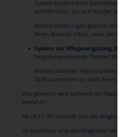
Zudem wurden erste Zwischenergebniss
veröffentlicht, die sich mit der Zukunft
Welche Änderungen geplant sind und wie 
Ihnen Andreas Ditter, Leiter der bad-Ge
Update zur Pflegevergütung 2026
Vergütungsrelevante Themen bleiben in
Welche aktuellen Herausforderungen be
2026 zu rechnen ist, stellt Ihnen Gerrit
Wie gewohnt wird während der Pausen ausre
bestehen.
Ab 16:15 Uhr schließt sich die Mitgliederv
Im Anschluss sind alle Mitglieder herzlich