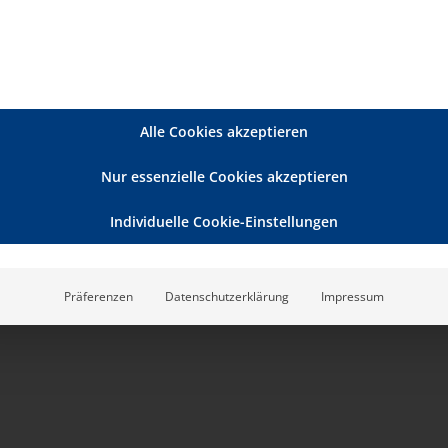
den, an den Fachvorträgen teilzunehmen. Die
.
Alle Cookies akzeptieren
uen wir uns, Sie am 18. November 2025
Nur essenzielle Cookies akzeptieren
Individuelle Cookie-Einstellungen
Präferenzen
Datenschutzerklärung
Impressum