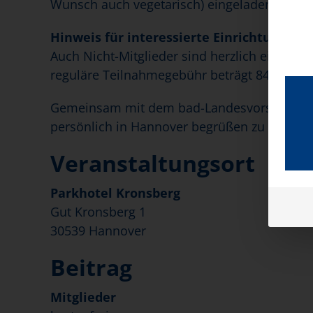
Wunsch auch vegetarisch) eingeladen.
Hinweis für interessierte Einrichtungen:
Auch Nicht-Mitglieder sind herzlich eingela
reguläre Teilnahmegebühr beträgt 84,00 EUR
Gemeinsam mit dem bad-Landesvorstand fre
persönlich in Hannover begrüßen zu dürfen.
Veranstaltungsort
Parkhotel Kronsberg
Gut Kronsberg 1
30539 Hannover
Beitrag
Mitglieder