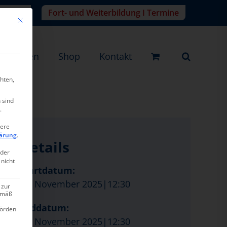
r-Login
Fort- und Weiterbildung I Termine
Mit diesem Button wird der Dialog geschlossen. Seine Funktionalität ist ide
eistungen
Shop
Kontakt
hten,
 sind
.
tere
ärung
.
Details
oder
 nicht
Startdatum:
18. November 2025|12:30
 zur
gemäß
Enddatum:
hörden
18. November 2025|12:30