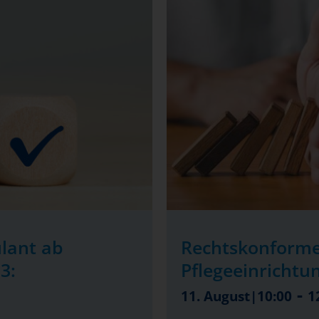
lant ab
Rechtskonforme
3:
Pflegeeinrichtu
-
11. August|10:00
1