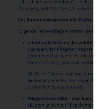
„Jahreshauptversammlung“ – findet statt am
Kronsberg, Gut Kronsberg 1, 30539 Hannove
Das Rahmenprogramm mit Fachvorträgen 
Folgende Fachvorträge erwarten Sie in diese
Inhalt und Umfang der zukünftigen P
Nachdem das Pflegefachassistenzgesetz
genommen hat, kann fest mit der Einfü
zum 01.01.2027 gerechnet werden.
Mit Herrn Thomas Knäpper konnten wir
die Besonderheiten der neuen Ausbildu
ausführlich darstellen wird.
Pflegereform 2026 – Was kommt auf d
Mit dem geplanten Pflegekompetenzgese