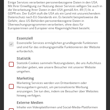
behandeln die
Einige Services verarbeiten personenbezogene Daten in den USA.
Mit Ihrer Einwilligung zur Nutzung dieser Services willigen Sie auch in
die Verarbeitung Ihrer Daten in den USA gemäß Art. 49 (1) lit. a
Publikationen für
GDPR ein. Der EuGH stuft die USA als ein Land mit unzureichendem
Datenschutz nach EU-Standards ein. Es besteht beispielsweise die
ambulante
Gefahr, dass US-Behörden personenbezogene Daten in
Überwachungsprogrammen verarbeiten, ohne dass für
Europäerinnen und Europäer eine Klagemöglichkeit besteht.
Pflegedienste?
Es folgt eine Liste der Service-Gruppen, für die e
Essenziell
Die Publikationen informieren praxisnah über
Essenzielle Services ermöglichen grundlegende Funktionen
und sind für das ordnungsgemäße Funktionieren der Website
wichtige Themen rund um die Gründung,
erforderlich.
Führung und Weiterentwicklung ambulanter
Statistik
Pflegeeinrichtungen. Sie sollen
Statistik-Cookies sammeln Nutzungsdaten, die uns Aufschluss
darüber geben, wie unsere Besucher mit unserer Website
Verantwortliche dabei unterstützen, ihre
umgehen.
Einrichtungen erfolgreich zu organisieren und
Marketing
weiterzuentwickeln.
Marketing Services werden von Drittanbietern oder
Herausgebern genutzt, um personalisierte Werbung
anzuzeigen. Sie tun dies, indem sie Besucher über Websites
hinweg verfolgen.
Externe Medien
Inhalte von Videoplattformen und Social-Media-Plattformen