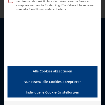
werden standardmäßig blockiert. Wenn externe Services
akzeptiert werden, ist für den Zugriff auf diese Inhalte keine
manuelle Einwilligung mehr erforderlich.
Alle Cookies akzeptieren
Bundesverband Ambulante
Dienste und Stationäre
Nur essenzielle Cookies akzeptieren
Einrichtungen (bad) e.V.
Individuelle Cookie-Einstellungen
Zweigertstraße 50, 45130 Essen