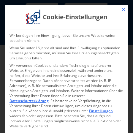
Skip
Newsletter
TarifNewsletter
Mit die
to
Cookie-Einstellungen
content
Mitglieder-Login
Wir benötigen Ihre Einwilligung, bevor Sie unsere Website weiter
Fort- und Weiterbildung I Termine
besuchen können.
Wenn Sie unter 16 Jahre alt sind und Ihre Einwilligung zu optionalen
Services geben möchten, müssen Sie Ihre Erziehungsberechtigten
um Erlaubnis bitten.
Wir verwenden Cookies und andere Technologien auf unserer
Website. Einige von ihnen sind essenziell, während andere uns
helfen, diese Website und Ihre Erfahrung zu verbessern.
Personenbezogene Daten können verarbeitet werden (z. B. IP-
Adressen), z. B. für personalisierte Anzeigen und Inhalte oder die
Messung von Anzeigen und Inhalten.
Weitere Informationen über die
Verwendung Ihrer Daten finden Sie in unserer
Zurück
Vor
Datenschutzerklärung
.
Es besteht keine Verpflichtung, in die
Verarbeitung Ihrer Daten einzuwilligen, um dieses Angebot zu
nutzen.
Sie können Ihre Auswahl jederzeit unter
Einstellungen
widerrufen oder anpassen.
Bitte beachten Sie, dass aufgrund
individueller Einstellungen möglicherweise nicht alle Funktionen der
Welche Themen
Website verfügbar sind.