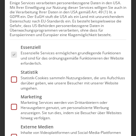
Pflegedienste ihre
Einige Services verarbeiten personenbezogene Daten in den USA.
Mit Ihrer Einwilligung zur Nutzung dieser Services willigen Sie auch in
die Verarbeitung Ihrer Daten in den USA gemäß Art. 49 (1) lit. a
Beratung von
GDPR ein. Der EuGH stuft die USA als ein Land mit unzureichendem
Datenschutz nach EU-Standards ein. Es besteht beispielsweise die
Pflegebedürftigen und
Gefahr, dass US-Behörden personenbezogene Daten in
Überwachungsprogrammen verarbeiten, ohne dass für
Europäerinnen und Europäer eine Klagemöglichkeit besteht.
Angehörigen
Es folgt eine Liste der Service-Gruppen, für die e
Essenziell
unterstützen?
Essenzielle Services ermöglichen grundlegende Funktionen
und sind für das ordnungsgemäße Funktionieren der Website
Der bad e.V. hält spezielle Publikationen für
erforderlich.
Pflegebedürftige und deren Angehörige
Statistik
Statistik-Cookies sammeln Nutzungsdaten, die uns Aufschluss
bereit. Diese können nach einer individuellen
darüber geben, wie unsere Besucher mit unserer Website
Beratung ausgehändigt werden und helfen
umgehen.
dabei, relevante Informationen verständlich
Marketing
Marketing Services werden von Drittanbietern oder
zu vermitteln.
Herausgebern genutzt, um personalisierte Werbung
anzuzeigen. Sie tun dies, indem sie Besucher über Websites
hinweg verfolgen.
Externe Medien
Inhalte von Videoplattformen und Social-Media-Plattformen