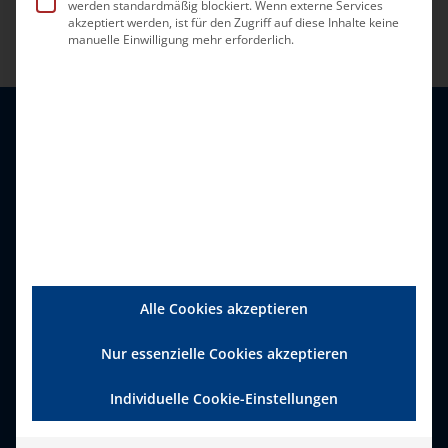
werden standardmäßig blockiert. Wenn externe Services
akzeptiert werden, ist für den Zugriff auf diese Inhalte keine
manuelle Einwilligung mehr erforderlich.
Alle Cookies akzeptieren
Bundesverband Ambulante
Nur essenzielle Cookies akzeptieren
Dienste und Stationäre
Einrichtungen (bad) e.V.
Individuelle Cookie-Einstellungen
Zweigertstraße 50, 45130 Essen