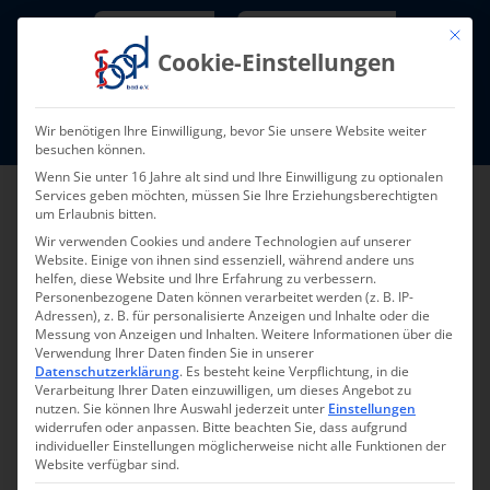
Skip
Newsletter
TarifNewsletter
Mit die
to
Cookie-Einstellungen
content
Mitglieder-Login
Wir benötigen Ihre Einwilligung, bevor Sie unsere Website weiter
Fort- und Weiterbildung I Termine
besuchen können.
Wenn Sie unter 16 Jahre alt sind und Ihre Einwilligung zu optionalen
Services geben möchten, müssen Sie Ihre Erziehungsberechtigten
um Erlaubnis bitten.
Wir verwenden Cookies und andere Technologien auf unserer
Website. Einige von ihnen sind essenziell, während andere uns
helfen, diese Website und Ihre Erfahrung zu verbessern.
Personenbezogene Daten können verarbeitet werden (z. B. IP-
Adressen), z. B. für personalisierte Anzeigen und Inhalte oder die
Messung von Anzeigen und Inhalten.
Weitere Informationen über die
Verwendung Ihrer Daten finden Sie in unserer
Zurück
Vor
Datenschutzerklärung
.
Es besteht keine Verpflichtung, in die
Verarbeitung Ihrer Daten einzuwilligen, um dieses Angebot zu
nutzen.
Sie können Ihre Auswahl jederzeit unter
Einstellungen
widerrufen oder anpassen.
Bitte beachten Sie, dass aufgrund
individueller Einstellungen möglicherweise nicht alle Funktionen der
Wie können ambulante
Website verfügbar sind.