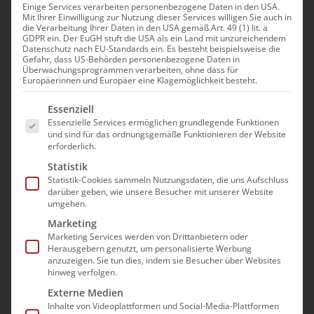
Einige Services verarbeiten personenbezogene Daten in den USA.
Mit Ihrer Einwilligung zur Nutzung dieser Services willigen Sie auch in
die Verarbeitung Ihrer Daten in den USA gemäß Art. 49 (1) lit. a
GDPR ein. Der EuGH stuft die USA als ein Land mit unzureichendem
Datenschutz nach EU-Standards ein. Es besteht beispielsweise die
Gefahr, dass US-Behörden personenbezogene Daten in
bad e.V. befürwortet
Überwachungsprogrammen verarbeiten, ohne dass für
Europäerinnen und Europäer eine Klagemöglichkeit besteht.
Bundesratsentschließung
Es folgt eine Liste der Service-Gruppen, für die e
Essenziell
zur Leiharbeit und
Essenzielle Services ermöglichen grundlegende Funktionen
und sind für das ordnungsgemäße Funktionieren der Website
fordert schnelles
erforderlich.
Handeln
Statistik
Statistik-Cookies sammeln Nutzungsdaten, die uns Aufschluss
darüber geben, wie unsere Besucher mit unserer Website
Essen, 06.02.2024 In seiner letzten Sitzung
umgehen.
hat der Bundesrat die Bundesregierung
Marketing
initiativ aufgefordert, Maßnahmen zur
Marketing Services werden von Drittanbietern oder
Herausgebern genutzt, um personalisierte Werbung
Eindämmung der Leiharbeit in der Pflege
anzuzeigen. Sie tun dies, indem sie Besucher über Websites
umzusetzen. In dem von der bayerischen
hinweg verfolgen.
Landesregierung initiierten
Externe Medien
Inhalte von Videoplattformen und Social-Media-Plattformen
Entschließungsantrag heißt es, der Bund