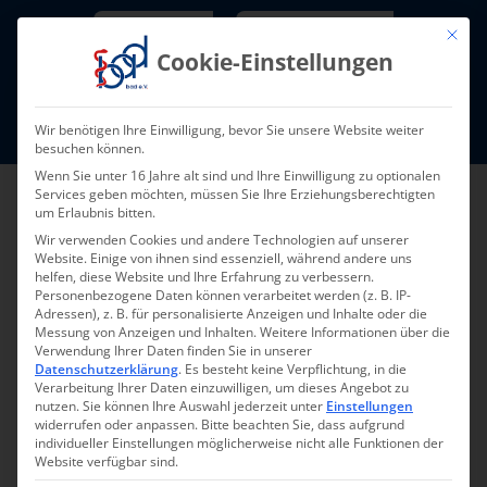
Skip
Newsletter
TarifNewsletter
Mit die
to
Cookie-Einstellungen
content
Mitglieder-Login
Wir benötigen Ihre Einwilligung, bevor Sie unsere Website weiter
Fort- und Weiterbildung I Termine
besuchen können.
Wenn Sie unter 16 Jahre alt sind und Ihre Einwilligung zu optionalen
Services geben möchten, müssen Sie Ihre Erziehungsberechtigten
um Erlaubnis bitten.
Wir verwenden Cookies und andere Technologien auf unserer
Website. Einige von ihnen sind essenziell, während andere uns
helfen, diese Website und Ihre Erfahrung zu verbessern.
Personenbezogene Daten können verarbeitet werden (z. B. IP-
Adressen), z. B. für personalisierte Anzeigen und Inhalte oder die
Messung von Anzeigen und Inhalten.
Weitere Informationen über die
Verwendung Ihrer Daten finden Sie in unserer
Datenschutzerklärung
.
Es besteht keine Verpflichtung, in die
Pressemeldung 002-
Verarbeitung Ihrer Daten einzuwilligen, um dieses Angebot zu
nutzen.
Sie können Ihre Auswahl jederzeit unter
Einstellungen
2024
widerrufen oder anpassen.
Bitte beachten Sie, dass aufgrund
individueller Einstellungen möglicherweise nicht alle Funktionen der
Website verfügbar sind.