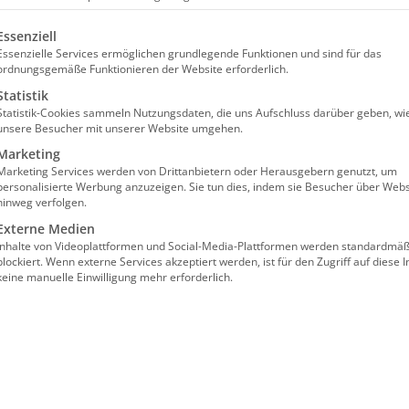
wingen stationäre Einrichtu
olgt eine Liste der Service-Gruppen, für die eine Einw
Essenziell
Essenzielle Services ermöglichen grundlegende Funktionen und sind für das
Gesetzentwurf zum EpiLage-Fortgeltungsgesetz sol
ordnungsgemäße Funktionieren der Website erforderlich.
ner Pandemielage über den 31. März 2021 hinaus 
Statistik
Statistik-Cookies sammeln Nutzungsdaten, die uns Aufschluss darüber geben, wi
ung der Regelungen des Pflegerettungsschirms, s
unsere Besucher mit unserer Website umgehen.
hren.
Marketing
Marketing Services werden von Drittanbietern oder Herausgebern genutzt, um
wendig, um die pandemiebedingten Mindereinnahmen f
personalisierte Werbung anzuzeigen. Sie tun dies, indem sie Besucher über Webs
hinweg verfolgen.
gewöhnliches geleistet, so dass es nicht verhältnismä
Externe Medien
ben, die existenzgefährdend werden“, erklärt Andre
Inhalte von Videoplattformen und Social-Media-Plattformen werden standardmäß
blockiert. Wenn externe Services akzeptiert werden, ist für den Zugriff auf diese I
keine manuelle Einwilligung mehr erforderlich.
erstattungsverfahren angepasst und vor allem besch
onabedingte Mindereinnahmen nur noch kostenerstatt
landesrechtlicher Regelungen zur Eindämmung der Pa
erbindliche Erklärung erforderlich.