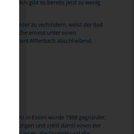
hließlich gibt es bereits jetzt zu wenig
chen Gelder zu verhindern, weist der bad
egebranche erneut unter einen
al“, betont Afflerbach abschließend.
Hauptsitz in Essen wurde 1988 gegründet.
einrichtungen und stellt damit einen der
Arbeit ist es, die Qualität und die