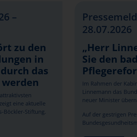
26 –
Pressemeld
28.07.2026
ört zu den
„Herr Linn
dungen in
Sie den bad
 durch das
Pflegerefo
t werden
Im Rahmen der Kabin
Linnemann das Bunde
attraktivsten
neuer Minister über
eigt eine aktuelle
-Böckler-Stiftung.
Auf der gestrigen Pr
Bundesgesundheitsm