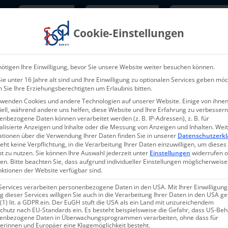
Newsletter
TarifNewsletter
Mitgliede
Cookie-Einstellungen
Über uns
Aktuelles & Presse
L
ötigen Ihre Einwilligung, bevor Sie unsere Website weiter besuchen können.
e unter 16 Jahre alt sind und Ihre Einwilligung zu optionalen Services geben möc
 Sie Ihre Erziehungsberechtigten um Erlaubnis bitten.
rwenden Cookies und andere Technologien auf unserer Website. Einige von ihnen
ell, während andere uns helfen, diese Website und Ihre Erfahrung zu verbessern
nbezogene Daten können verarbeitet werden (z. B. IP-Adressen), z. B. für
alisierte Anzeigen und Inhalte oder die Messung von Anzeigen und Inhalten.
Wei
003-2021
ationen über die Verwendung Ihrer Daten finden Sie in unserer
Datenschutzerkl
eht keine Verpflichtung, in die Verarbeitung Ihrer Daten einzuwilligen, um dieses
t zu nutzen.
Sie können Ihre Auswahl jederzeit unter
Einstellungen
widerrufen 
en.
Bitte beachten Sie, dass aufgrund individueller Einstellungen möglicherweise
nktionen der Website verfügbar sind.
Services verarbeiten personenbezogene Daten in den USA. Mit Ihrer Einwilligung
 dieser Services willigen Sie auch in die Verarbeitung Ihrer Daten in den USA 
 (1) lit. a GDPR ein. Der EuGH stuft die USA als ein Land mit unzureichendem
chutz nach EU-Standards ein. Es besteht beispielsweise die Gefahr, dass US-Be
enbezogene Daten in Überwachungsprogrammen verarbeiten, ohne dass für
nkungen der Erstattungen d
erinnen und Europäer eine Klagemöglichkeit besteht.