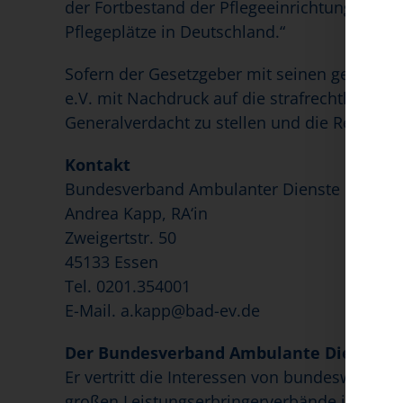
der Fortbestand der Pflegeeinrichtungen auc
Pflegeplätze in Deutschland.“
Sofern der Gesetzgeber mit seinen geplanten
e.V. mit Nachdruck auf die strafrechtliche
Generalverdacht zu stellen und die Regelung
Kontakt
Bundesverband Ambulanter Dienste und Stati
Andrea Kapp, RA‘in
Zweigertstr. 50
45133 Essen
Tel. 0201.354001
E-Mail. a.kapp@bad-ev.de
Der Bundesverband Ambulante Dienste und
Er vertritt die Interessen von bundesweit ru
großen Leistungserbringerverbände in der Wa