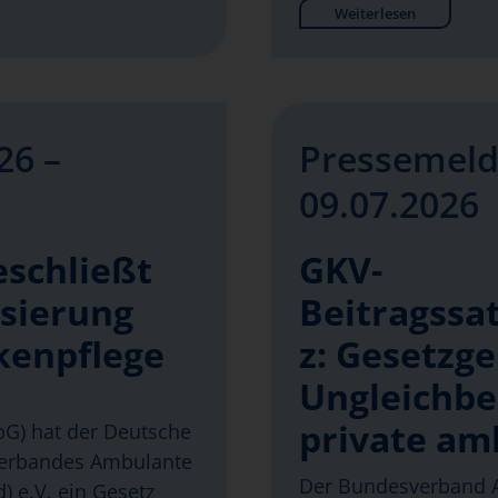
Weiterlesen
26 –
Pressemeld
09.07.2026
eschließt
GKV-
isierung
Beitragssat
kenpflege
z: Gesetzg
Ungleichbe
private am
abG) hat der Deutsche
verbandes Ambulante
Der Bundesverband A
) e.V. ein Gesetz