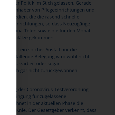
n der Politik im Stich gelassen. Gerade
 Kern, Inhaber von Pflegeeinrichtungen und
g der Medien, die die rasend schnelle
e Pflegeeinrichtungen, so dass Neuzugänge
die Corona-Toten sowie die für den Monat
er Pflegeplätze gekommen.
mie ist ein solcher Ausfall nur die
 „Die ausfallende Belegung wird wohl nicht
 Fall Kurzarbeit oder sogar
icht auch gar nicht zurückgewonnen
msetzung der Coronavirus-Testverordnung
ungserbringung für zugelassene
Ausgerechnet in der aktuellen Phase die
 in die Knie. Der Gesetzgeber verkennt, dass