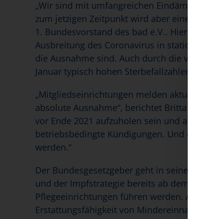
„Wir sind mit umfangreichen Eindämmungsma
zum jetzigen Zeitpunkt wird aber eine Komp
1. Bundesvorstand des bad e.V.. Hierfür gibt
Ausbreitung des Coronavirus in stationären
die Ausnahme sind. Auch durch die viel zu 
Januar typisch hohen Sterbefallzahlen ist e
„Mitgliedseinrichtungen melden aktuell Bele
absolute Ausnahme“, berichtet Britta Afflerb
vor Ende 2021 aufzuholen sein und ausgegli
betriebsbedingte Kündigungen. Und einmal v
werden.“
Der Bundesgesetzgeber geht in seiner Begr
und der Impfstrategie bereits ab dem Frühja
Pflegeeinrichtungen führen werden. Afflerbac
Erstattungsfähigkeit von Mindereinnahmen zu