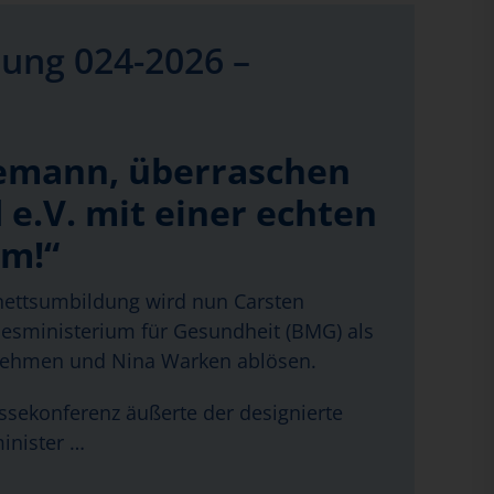
ung 024-2026 –
emann, überraschen
 e.V. mit einer echten
rm!“
ettsumbildung wird nun Carsten
sministerium für Gesundheit (BMG) als
nehmen und Nina Warken ablösen.
essekonferenz äußerte der designierte
inister …