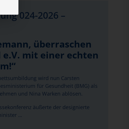
ung 024-2026 –
emann, überraschen
 e.V. mit einer echten
rm!“
ettsumbildung wird nun Carsten
sministerium für Gesundheit (BMG) als
nehmen und Nina Warken ablösen.
essekonferenz äußerte der designierte
inister …