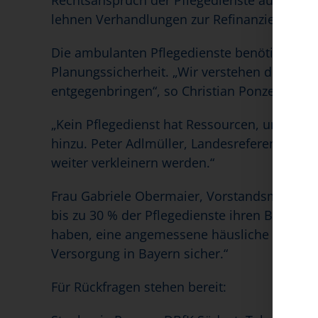
Rechtsanspruch der Pflegedienste auf die e
lehnen Verhandlungen zur Refinanzierung ab“
Die ambulanten Pflegedienste benötigen auc
Planungssicherheit. „Wir verstehen die able
entgegenbringen“, so Christian Ponzer, Land
„Kein Pflegedienst hat Ressourcen, um solch
hinzu. Peter Adlmüller, Landesreferent Bay
weiter verkleinern werden.“
Frau Gabriele Obermaier, Vorstandsmitglied
bis zu 30 % der Pflegedienste ihren Betrie
haben, eine angemessene häusliche Versorgu
Versorgung in Bayern sicher.“
Für Rückfragen stehen bereit: