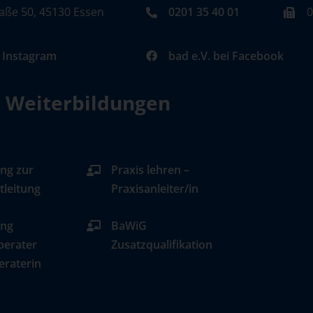
aße 50, 45130 Essen
0201 35 40 01
0
i Instagram
bad e.V. bei Facebook
d Weiterbildungen
ng zur
Praxis lehren –
tleitung
Praxisanleiter/in
ung
BaWiG
berater
Zusatzqualifikation
eraterin