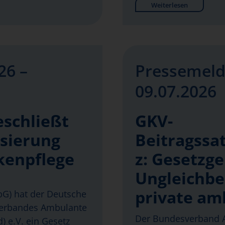
Weiterlesen
26 –
Pressemeld
09.07.2026
eschließt
GKV-
isierung
Beitragssat
kenpflege
z: Gesetzg
Ungleichbe
private am
abG) hat der Deutsche
verbandes Ambulante
Der Bundesverband A
) e.V. ein Gesetz