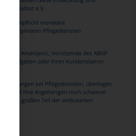
ten die Kassen diese Entwicklung und
s DBfK Südost e.V.
ariflohnpflicht monetäre
sen den privaten Pflegediensten
anziska Arsenijevic, Vorsitzende des ABVP
te „nun aufgeben oder ihren Kundenstamm
n Beratungen bei Pflegediensten, überlegen
schen und ihre Angehörigen noch schwerer
en einen großen Teil der ambulanten