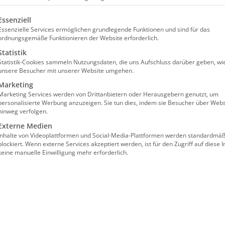
olgt eine Liste der Service-Gruppen, für die eine Einw
 und Pflegekassen den Verhandlungen über gestiegen
Essenziell
Essenzielle Services ermöglichen grundlegende Funktionen und sind für das
ordnungsgemäße Funktionieren der Website erforderlich.
Statistik
igern sich, die enorm gestiegenen Energie- und Betri
Statistik-Cookies sammeln Nutzungsdaten, die uns Aufschluss darüber geben, wi
gevereinigungen (Zusammenschluss der Pflegeverbände
unsere Besucher mit unserer Website umgehen.
flegerische Versorgung vielerorts zum Erliegen kom
Marketing
Marketing Services werden von Drittanbietern oder Herausgebern genutzt, um
Klaus Holetschek, der sich bereits für eine angemes
personalisierte Werbung anzuzeigen. Sie tun dies, indem sie Besucher über Webs
tlung.
hinweg verfolgen.
Externe Medien
e Inflationsrate haben zu einer dramatischen Sachkos
Inhalte von Videoplattformen und Social-Media-Plattformen werden standardmäß
blockiert. Wenn externe Services akzeptiert werden, ist für den Zugriff auf diese I
nanzierbar. Deshalb haben die Pflegedienste einen R
keine manuelle Einwilligung mehr erforderlich.
chen Preisanpassungen vorzunehmen“, erklärt Kai A. K
 Dienste e.V. (bpa). Bei den Verhandlungen im verga
Bundesländern erkennen die Kassen angesichts der m