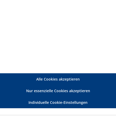
7 99 70 14
stelle Bayern, Tel.: 0 89- 8 90 44 83 20
ayern, Tel.: 08 21- 4 40 18 97 12
 Stationäre Einrichtungen (bad) e.V.
mit seinem 
er 1000 zumeist privat geführten Pflegediensten und -
chstumsbranche Pflege und Betreuung dar. Ziel seiner
mbulanten und stationären Pflege zu verbessern: un
Der bad e.V. mit seinen Landesorganisationen führt 
 Pflegesätze für Heime. Der bad e.V. ist in den wich
esetze angehört. Zudem müssen die Landesorganisati
Alle Cookies akzeptieren
it der Föderalismusreform im Pflegebereich erhebli
Nur essenzielle Cookies akzeptieren
Individuelle Cookie-Einstellungen
n, die Sie interessieren kö