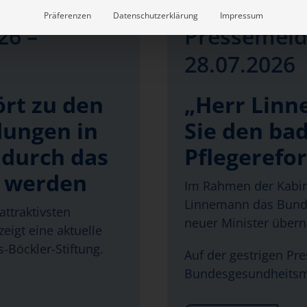
Präferenzen
Datenschutzerklärung
Impressum
26 –
Pressemeld
28.07.2026
ört zu den
„Herr Linn
dungen in
Sie den bad
 durch das
Pflegerefo
t werden
Im Rahmen der Kabin
Linnemann das Bunde
attraktivsten
neuer Minister über
eigt eine aktuelle
-Böckler-Stiftung.
Auf der gestrigen Pr
Bundesgesundheitsm