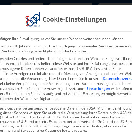
Newsletter
TarifNewsletter
Mitgliede
Cookie-Einstellungen
Über uns
Aktuelles & Presse
L
ötigen Ihre Einwilligung, bevor Sie unsere Website weiter besuchen können.
e unter 16 Jahre alt sind und Ihre Einwilligung zu optionalen Services geben möc
 Sie Ihre Erziehungsberechtigten um Erlaubnis bitten.
rwenden Cookies und andere Technologien auf unserer Website. Einige von ihnen
ell, während andere uns helfen, diese Website und Ihre Erfahrung zu verbessern
nbezogene Daten können verarbeitet werden (z. B. IP-Adressen), z. B. für
alisierte Anzeigen und Inhalte oder die Messung von Anzeigen und Inhalten.
Wei
007-2022
ationen über die Verwendung Ihrer Daten finden Sie in unserer
Datenschutzerkl
eht keine Verpflichtung, in die Verarbeitung Ihrer Daten einzuwilligen, um dieses
t zu nutzen.
Sie können Ihre Auswahl jederzeit unter
Einstellungen
widerrufen 
en.
Bitte beachten Sie, dass aufgrund individueller Einstellungen möglicherweise
nktionen der Website verfügbar sind.
Services verarbeiten personenbezogene Daten in den USA. Mit Ihrer Einwilligung
 dieser Services willigen Sie auch in die Verarbeitung Ihrer Daten in den USA 
 (1) lit. a GDPR ein. Der EuGH stuft die USA als ein Land mit unzureichendem
chutz nach EU-Standards ein. Es besteht beispielsweise die Gefahr, dass US-Be
enbezogene Daten in Überwachungsprogrammen verarbeiten, ohne dass für
ilung der privaten Pflegee
erinnen und Europäer eine Klagemöglichkeit besteht.