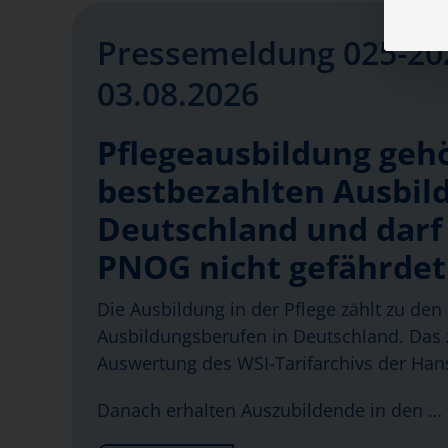
Pressemeldung 025-20
03.08.2026
Pflegeausbildung geh
bestbezahlten Ausbil
Deutschland und darf
PNOG nicht gefährde
Die Ausbildung in der Pflege zählt zu den 
Ausbildungsberufen in Deutschland. Das z
Auswertung des WSI-Tarifarchivs der Hans
Danach erhalten Auszubildende in den …