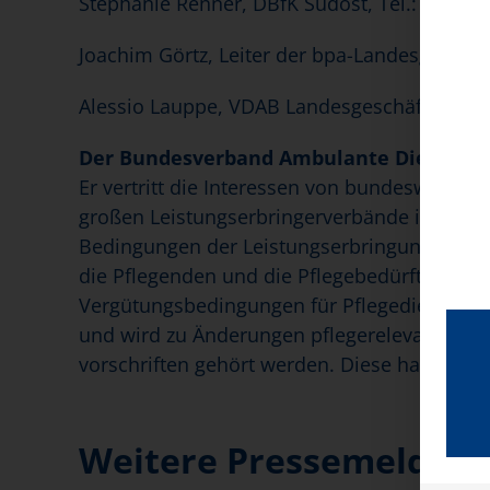
Stephanie Renner, DBfK Südost, Tel.: 0 89- 1
Joachim Görtz, Leiter der bpa-Landesgeschäfts
Alessio Lauppe, VDAB Landesgeschäftsstelle B
Der Bundesverband Ambulante Dienste und
Er vertritt die Interessen von bundesweit üb
großen Leistungserbringerverbände in der Wa
Bedingungen der Leistungserbringung der a
die Pflegenden und die Pflegebedürftigen. 
Vergütungsbedingungen für Pflegedienste und
und wird zu Änderungen pflegerelevanter G
vorschriften gehört werden. Diese haben se
Weitere Pressemeldunge