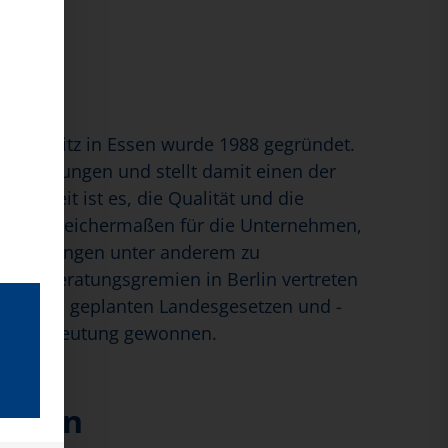
Hauptsitz in Essen wurde 1988 gegründet.
einrichtungen und stellt damit einen der
 Arbeit ist es, die Qualität und die
d zwar gleichermaßen für die Unternehmen,
Verhandlungen unter anderem zu
tigen Beratungsgremien in Berlin vertreten
onen zu geplanten Landesgesetzen und -
ch an Bedeutung gewonnen.
nnten