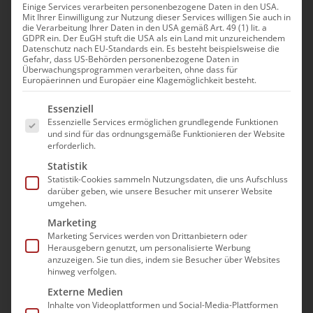
Einige Services verarbeiten personenbezogene Daten in den USA.
Mit Ihrer Einwilligung zur Nutzung dieser Services willigen Sie auch in
die Verarbeitung Ihrer Daten in den USA gemäß Art. 49 (1) lit. a
GDPR ein. Der EuGH stuft die USA als ein Land mit unzureichendem
Datenschutz nach EU-Standards ein. Es besteht beispielsweise die
Gefahr, dass US-Behörden personenbezogene Daten in
Gehaltserhöhung im
Überwachungsprogrammen verarbeiten, ohne dass für
Europäerinnen und Europäer eine Klagemöglichkeit besteht.
öffentlichen Dienst
Es folgt eine Liste der Service-Gruppen, für die e
Essenziell
unterstreicht
Essenzielle Services ermöglichen grundlegende Funktionen
und sind für das ordnungsgemäße Funktionieren der Website
Notwendigkeit der
erforderlich.
gesetzlich gesicherten
Statistik
Statistik-Cookies sammeln Nutzungsdaten, die uns Aufschluss
Refinanzierung der
darüber geben, wie unsere Besucher mit unserer Website
umgehen.
Kostensteigerungen in
Marketing
der Pflege
Marketing Services werden von Drittanbietern oder
Herausgebern genutzt, um personalisierte Werbung
anzuzeigen. Sie tun dies, indem sie Besucher über Websites
Die Tarifparteien im öffentlichen Dienst
hinweg verfolgen.
haben sich nach langwierigen Verhandlungen
Externe Medien
Inhalte von Videoplattformen und Social-Media-Plattformen
auf eine Gehaltserhöhung für die