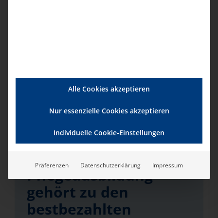
Weitere
Pressemeldungen, die Sie
interessieren könnten
Alle Cookies akzeptieren
Nur essenzielle Cookies akzeptieren
Pressemeldung 025-
Individuelle Cookie-Einstellungen
2026 – 03.08.2026
Präferenzen
Datenschutzerklärung
Impressum
Pflegeausbildung
gehört zu den
bestbezahlten