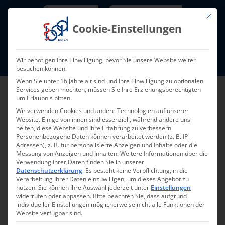
Skip
Newsletter
TarifNewsletter
Mit die
to
Cookie-Einstellungen
content
Mitglieder-Login
Wir benötigen Ihre Einwilligung, bevor Sie unsere Website weiter
Fort- und Weiterbildung I Termine
besuchen können.
Wenn Sie unter 16 Jahre alt sind und Ihre Einwilligung zu optionalen
Services geben möchten, müssen Sie Ihre Erziehungsberechtigten
um Erlaubnis bitten.
Wir verwenden Cookies und andere Technologien auf unserer
Website. Einige von ihnen sind essenziell, während andere uns
helfen, diese Website und Ihre Erfahrung zu verbessern.
Personenbezogene Daten können verarbeitet werden (z. B. IP-
Adressen), z. B. für personalisierte Anzeigen und Inhalte oder die
Messung von Anzeigen und Inhalten.
Weitere Informationen über die
Verwendung Ihrer Daten finden Sie in unserer
Datenschutzerklärung
.
Es besteht keine Verpflichtung, in die
Pressemeldung 009-
Verarbeitung Ihrer Daten einzuwilligen, um dieses Angebot zu
nutzen.
Sie können Ihre Auswahl jederzeit unter
Einstellungen
2025 – 07.04.2025
widerrufen oder anpassen.
Bitte beachten Sie, dass aufgrund
individueller Einstellungen möglicherweise nicht alle Funktionen der
Website verfügbar sind.