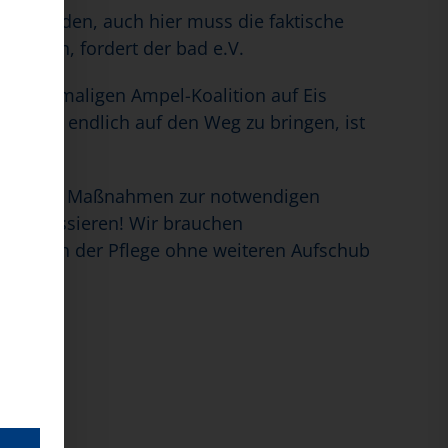
enzt werden, auch hier muss die faktische
 werden, fordert der bad e.V.
 der ehemaligen Ampel-Koalition auf Eis
nunmehr endlich auf den Weg zu bringen, ist
iode, alle Maßnahmen zur notwendigen
etwas passieren! Wir brauchen
obleme in der Pflege ohne weiteren Aufschub