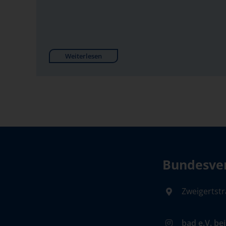
Weiterlesen
Bundesver
Zweigertstr
bad e.V. be