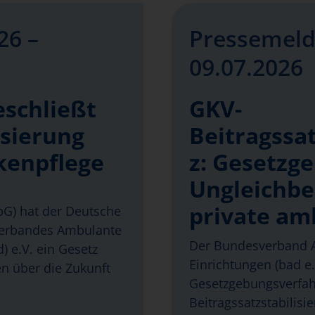
26 –
Pressemeld
09.07.2026
eschließt
GKV-
isierung
Beitragssat
kenpflege
z: Gesetzg
Ungleichbe
private am
abG) hat der Deutsche
verbandes Ambulante
Der Bundesverband A
) e.V. ein Gesetz
Einrichtungen (bad e.V
en über die Zukunft
Gesetzgebungsverfa
Beitragssatzstabilisi