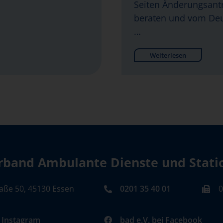
Seiten Änderungsantr
beraten und vom Deu
…
Weiterlesen
band Ambulante Dienste und Station
aße 50, 45130 Essen
0201 35 40 01
0
i Instagram
bad e.V. bei Facebook