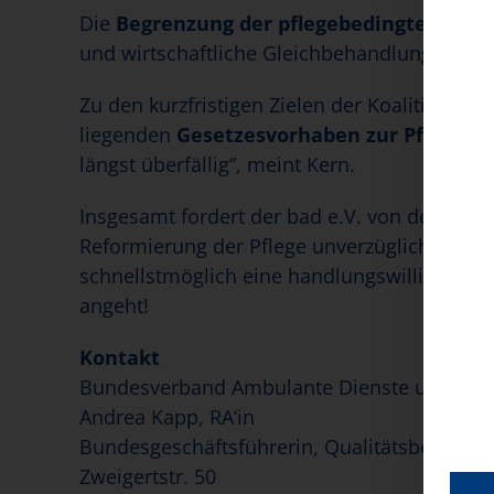
Die
Begrenzung der pflegebedingten Eige
und wirtschaftliche Gleichbehandlung von am
Zu den kurzfristigen Zielen der Koalitionsp
liegenden
Gesetzesvorhaben zur Pflegeko
längst überfällig“, meint Kern.
Insgesamt fordert der bad e.V. von der ne
Reformierung der Pflege unverzüglich in Ang
schnellstmöglich eine handlungswillige und 
angeht!
Kontakt
Bundesverband Ambulante Dienste und Statio
Andrea Kapp, RA‘in
Bundesgeschäftsführerin, Qualitätsbeauftrag
Zweigertstr. 50