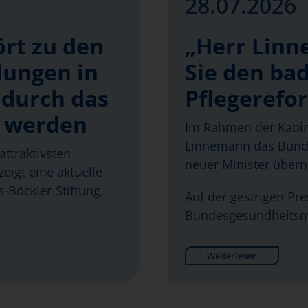
28.07.2026
ört zu den
„Herr Linn
dungen in
Sie den bad
 durch das
Pflegerefo
t werden
Im Rahmen der Kabin
Linnemann das Bunde
attraktivsten
neuer Minister über
eigt eine aktuelle
-Böckler-Stiftung.
Auf der gestrigen Pr
Bundesgesundheitsm
Weiterlesen