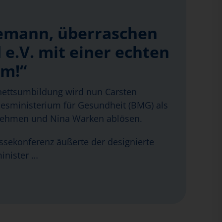
emann, überraschen
 e.V. mit einer echten
rm!“
ettsumbildung wird nun Carsten
sministerium für Gesundheit (BMG) als
nehmen und Nina Warken ablösen.
essekonferenz äußerte der designierte
inister …