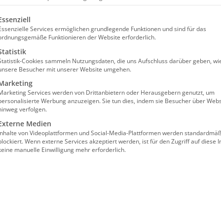
en werden!“
olgt eine Liste der Service-Gruppen, für die eine Einw
Essenziell
Essenzielle Services ermöglichen grundlegende Funktionen und sind für das
und SPD hat ihre Pläne für die kommende Legislat
ordnungsgemäße Funktionieren der Website erforderlich.
Eine große Pflegereform soll endlich realisiert we
Statistik
Statistik-Cookies sammeln Nutzungsdaten, die uns Aufschluss darüber geben, wi
 bleiben aber viele Fragen offen.
unsere Besucher mit unserer Website umgehen.
Marketing
ndere das klare Bekenntnis, Kostensteigerungen in Pf
Marketing Services werden von Drittanbietern oder Herausgebern genutzt, um
ren. Das sollte eine Selbstverständlichkeit sein, ist a
personalisierte Werbung anzuzeigen. Sie tun dies, indem sie Besucher über Webs
hinweg verfolgen.
.V. „Von konkreten Maßnahmen, die die desaströse Sit
Externe Medien
t.“
Inhalte von Videoplattformen und Social-Media-Plattformen werden standardmäß
blockiert. Wenn externe Services akzeptiert werden, ist für den Zugriff auf diese I
en der Pflegversicherungen für Pflegebedürftige
keine manuelle Einwilligung mehr erforderlich.
en. Aber: Zunächst einmal müssen die Leistungen ins
den stetig stark steigenden Kosten nicht mehr Schritt
n und die Pflegeeinrichtungen leiden hierunter drama
rung von Leistungsarten
auf dem Prüfstand einer n
von Kern Eile und eine stärkere Betonung des Grundsa