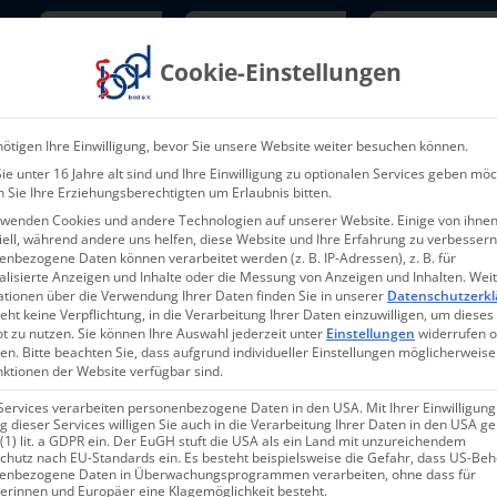
Newsletter
TarifNewsletter
Mitgliede
Cookie-Einstellungen
Über uns
Aktuelles & Presse
L
ötigen Ihre Einwilligung, bevor Sie unsere Website weiter besuchen können.
e unter 16 Jahre alt sind und Ihre Einwilligung zu optionalen Services geben möc
 Sie Ihre Erziehungsberechtigten um Erlaubnis bitten.
rwenden Cookies und andere Technologien auf unserer Website. Einige von ihnen
ell, während andere uns helfen, diese Website und Ihre Erfahrung zu verbessern
nbezogene Daten können verarbeitet werden (z. B. IP-Adressen), z. B. für
alisierte Anzeigen und Inhalte oder die Messung von Anzeigen und Inhalten.
Wei
10-2025 – 10.04.202
ationen über die Verwendung Ihrer Daten finden Sie in unserer
Datenschutzerkl
eht keine Verpflichtung, in die Verarbeitung Ihrer Daten einzuwilligen, um dieses
t zu nutzen.
Sie können Ihre Auswahl jederzeit unter
Einstellungen
widerrufen 
en.
Bitte beachten Sie, dass aufgrund individueller Einstellungen möglicherweise
nktionen der Website verfügbar sind.
Services verarbeiten personenbezogene Daten in den USA. Mit Ihrer Einwilligung
 dieser Services willigen Sie auch in die Verarbeitung Ihrer Daten in den USA 
 (1) lit. a GDPR ein. Der EuGH stuft die USA als ein Land mit unzureichendem
chutz nach EU-Standards ein. Es besteht beispielsweise die Gefahr, dass US-Be
enbezogene Daten in Überwachungsprogrammen verarbeiten, ohne dass für
svertrag: „Die zentralen Pro
erinnen und Europäer eine Klagemöglichkeit besteht.