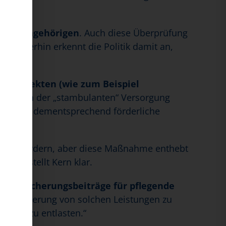
enden Angehörigen
. Auch diese Überprüfung
n
. „Immerhin erkennt die Politik damit an,
llprojekten (wie zum Beispiel
rm. Neben der „stambulanten“ Versorgung
ormen und dementsprechend förderliche
ngt zu fördern, aber diese Maßnahme enthebt
len“, stellt Kern klar.
enversicherungsbeiträge für pflegende
geversicherung von solchen Leistungen zu
nziell zu entlasten.“