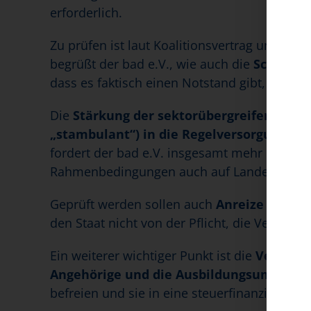
erforderlich.
Zu prüfen ist laut Koalitionsvertrag unter a
begrüßt der bad e.V., wie auch die
Schaffun
dass es faktisch einen Notstand gibt, den es z
Die
Stärkung der sektorübergreifenden p
„stambulant“) in die Regelversorgung
ste
fordert der bad e.V. insgesamt mehr Flexibi
Rahmenbedingungen auch auf Landesebene
Geprüft werden sollen auch
Anreize für ei
den Staat nicht von der Pflicht, die Versorgu
Ein weiterer wichtiger Punkt ist die
Verortun
Angehörige und die Ausbildungsumlage.
befreien und sie in eine steuerfinanzierte L