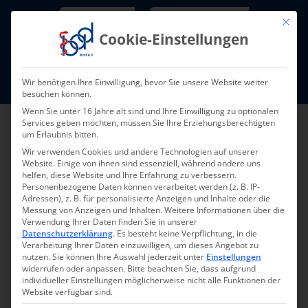
Skip
Newsletter
TarifNewsletter
Mit die
to
Cookie-Einstellungen
content
Mitglieder-Login
Wir benötigen Ihre Einwilligung, bevor Sie unsere Website weiter
Fort- und Weiterbildung I Termine
besuchen können.
Wenn Sie unter 16 Jahre alt sind und Ihre Einwilligung zu optionalen
Services geben möchten, müssen Sie Ihre Erziehungsberechtigten
um Erlaubnis bitten.
Wir verwenden Cookies und andere Technologien auf unserer
Website. Einige von ihnen sind essenziell, während andere uns
helfen, diese Website und Ihre Erfahrung zu verbessern.
Personenbezogene Daten können verarbeitet werden (z. B. IP-
Adressen), z. B. für personalisierte Anzeigen und Inhalte oder die
Messung von Anzeigen und Inhalten.
Weitere Informationen über die
Verwendung Ihrer Daten finden Sie in unserer
Datenschutzerklärung
.
Es besteht keine Verpflichtung, in die
Pressemeldung 017-
Verarbeitung Ihrer Daten einzuwilligen, um dieses Angebot zu
nutzen.
Sie können Ihre Auswahl jederzeit unter
Einstellungen
2025 – 17.06.2025
widerrufen oder anpassen.
Bitte beachten Sie, dass aufgrund
individueller Einstellungen möglicherweise nicht alle Funktionen der
Website verfügbar sind.