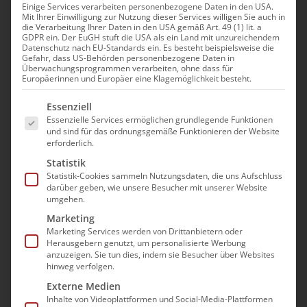
Einige Services verarbeiten personenbezogene Daten in den USA.
Mit Ihrer Einwilligung zur Nutzung dieser Services willigen Sie auch in
die Verarbeitung Ihrer Daten in den USA gemäß Art. 49 (1) lit. a
GDPR ein. Der EuGH stuft die USA als ein Land mit unzureichendem
Datenschutz nach EU-Standards ein. Es besteht beispielsweise die
Gefahr, dass US-Behörden personenbezogene Daten in
Bundesweit
Überwachungsprogrammen verarbeiten, ohne dass für
Europäerinnen und Europäer eine Klagemöglichkeit besteht.
wegweisende
Es folgt eine Liste der Service-Gruppen, für die e
Essenziell
Schiedsentscheidung zur
Essenzielle Services ermöglichen grundlegende Funktionen
und sind für das ordnungsgemäße Funktionieren der Website
HKP-Vergütung in
erforderlich.
Niedersachsen:
Statistik
Statistik-Cookies sammeln Nutzungsdaten, die uns Aufschluss
„Tariftreue schlägt
darüber geben, wie unsere Besucher mit unserer Website
umgehen.
Grundlohnsumme“
Marketing
Marketing Services werden von Drittanbietern oder
Der bad-Landesverband Niedersachsen e. V.
Herausgebern genutzt, um personalisierte Werbung
anzuzeigen. Sie tun dies, indem sie Besucher über Websites
sah sich gemeinsam mit den weiteren
hinweg verfolgen.
privaten Leistungserbringerverbänden in
Externe Medien
Niedersachsen gezwungen, im Interesse der
Inhalte von Videoplattformen und Social-Media-Plattformen