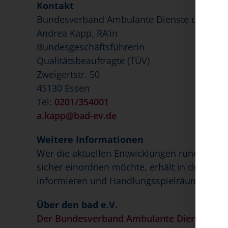
Kontakt
Bundesverband Ambulante Dienste und Statio
Andrea Kapp, RA‘in
Bundesgeschäftsführerin
Qualitätsbeauftragte (TÜV)
Zweigertstr. 50
45130 Essen
Tel:
0201/354001
a.kapp@bad-ev.de
Weitere Informationen
Wer die aktuellen Entwicklungen rund um Pf
sicher einordnen möchte, erhält in der Weit
informieren und Handlungsspielräume frühze
Über den bad e.V.
Der Bundesverband Ambulante Dienste und S