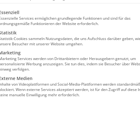
uf Berücksichtigung seiner 
olgt eine Liste der Service-Gruppen, für die eine Einw
Essenziell
Essenzielle Services ermöglichen grundlegende Funktionen und sind für das
plante Vorlage des „Gesetzes zur Neuordnung der Pfle
ordnungsgemäße Funktionieren der Website erforderlich.
sichtlich erst im Juni im Bundeskabinett beraten w
Statistik
Statistik-Cookies sammeln Nutzungsdaten, die uns Aufschluss darüber geben, wi
bindet mit der Verschiebung allerdings die Hoffnung
unsere Besucher mit unserer Website umgehen.
Rückmeldungen aus der Praxis stärker berücksichtige
Marketing
Marketing Services werden von Drittanbietern oder Herausgebern genutzt, um
her bekanntgewordenen Punkte des PNOG teilweise mi
personalisierte Werbung anzuzeigen. Sie tun dies, indem sie Besucher über Webs
hinweg verfolgen.
chtiger, jetzt die Perspektiven der Praxis umfassend
Externe Medien
de sorgfältig zu prüfen und sie in eine tragfähige R
Inhalte von Videoplattformen und Social-Media-Plattformen werden standardmäß
arten von der Bundesgesundheitsministerin, dass die
blockiert. Wenn externe Services akzeptiert werden, ist für den Zugriff auf diese I
keine manuelle Einwilligung mehr erforderlich.
ge, solidarische und zukunftsfähige Pflegereform in 
 der Pflegeversicherung
entscheidend ist, um die Pf
erlässliche und bedarfsgerechte Versorgung lang