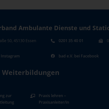
band Ambulante Dienste und Station
aße 50, 45130 Essen
0201 35 40 01
0
i Instagram
bad e.V. bei Facebook
d Weiterbildungen
ng zur
Praxis lehren –
tleitung
Praxisanleiter/in