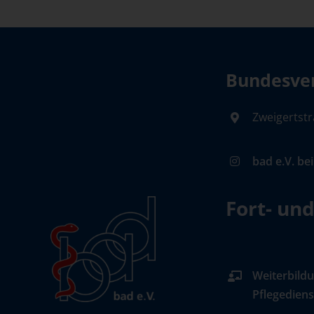
Bundesver
Zweigertstr
bad e.V. be
Fort- un
Weiterbildu
Pflegediens