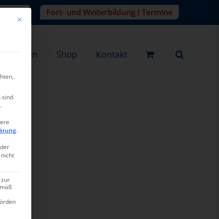
r-Login
Fort- und Weiterbildung I Termine
Mit diesem Button wird der Dialog geschlossen. Seine Funktionalität ist ide
eistungen
Shop
Kontakt
hten,
 sind
.
tere
6
ärung
.
oder
 nicht
 zur
gemäß
hörden