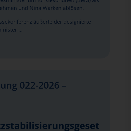
sministerium für Gesundheit (BMG) als
nehmen und Nina Warken ablösen.
essekonferenz äußerte der designierte
inister …
ung 022-2026 –
zstabilisierungsgeset