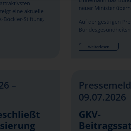
Linnemann das Bunde
attraktivsten
neuer Minister über
eigt eine aktuelle
-Böckler-Stiftung.
Auf der gestrigen Pr
Bundesgesundheitsm
Weiterlesen
26 –
Pressemeld
09.07.2026
eschließt
GKV-
isierung
Beitragssat