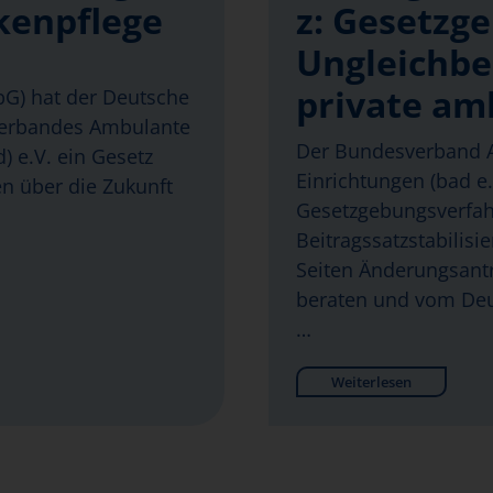
kenpflege
z: Gesetzg
Ungleichbe
private am
abG) hat der Deutsche
verbandes Ambulante
Der Bundesverband A
) e.V. ein Gesetz
Einrichtungen (bad e.V
en über die Zukunft
Gesetzgebungsverfa
Beitragssatzstabilisi
Seiten Änderungsantr
beraten und vom Deu
…
Weiterlesen