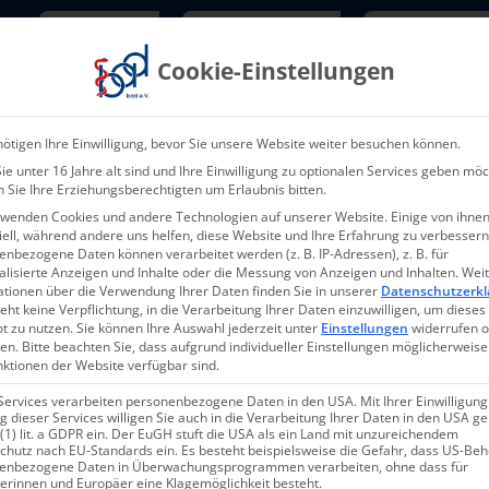
Newsletter
TarifNewsletter
Mitgliede
Cookie-Einstellungen
Über uns
Aktuelles & Presse
L
ötigen Ihre Einwilligung, bevor Sie unsere Website weiter besuchen können.
e unter 16 Jahre alt sind und Ihre Einwilligung zu optionalen Services geben möc
 Sie Ihre Erziehungsberechtigten um Erlaubnis bitten.
rwenden Cookies und andere Technologien auf unserer Website. Einige von ihnen
ell, während andere uns helfen, diese Website und Ihre Erfahrung zu verbessern
nbezogene Daten können verarbeitet werden (z. B. IP-Adressen), z. B. für
alisierte Anzeigen und Inhalte oder die Messung von Anzeigen und Inhalten.
Wei
17-2026 – 22.05.202
ationen über die Verwendung Ihrer Daten finden Sie in unserer
Datenschutzerkl
eht keine Verpflichtung, in die Verarbeitung Ihrer Daten einzuwilligen, um dieses
t zu nutzen.
Sie können Ihre Auswahl jederzeit unter
Einstellungen
widerrufen 
en.
Bitte beachten Sie, dass aufgrund individueller Einstellungen möglicherweise
nktionen der Website verfügbar sind.
Services verarbeiten personenbezogene Daten in den USA. Mit Ihrer Einwilligung
 dieser Services willigen Sie auch in die Verarbeitung Ihrer Daten in den USA 
 (1) lit. a GDPR ein. Der EuGH stuft die USA als ein Land mit unzureichendem
chutz nach EU-Standards ein. Es besteht beispielsweise die Gefahr, dass US-Be
enbezogene Daten in Überwachungsprogrammen verarbeiten, ohne dass für
erschoben?
erinnen und Europäer eine Klagemöglichkeit besteht.