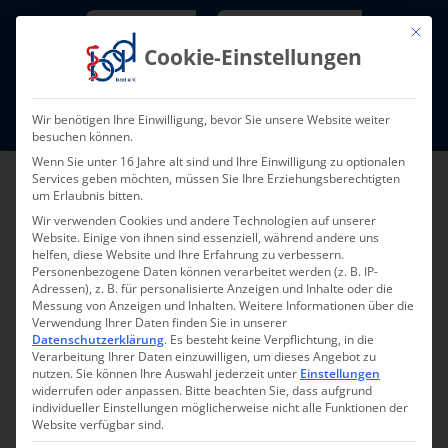
Skip
Newsletter
TarifNewsletter
Mit die
to
Cookie-Einstellungen
content
Mitglieder-Login
Wir benötigen Ihre Einwilligung, bevor Sie unsere Website weiter
Fort- und Weiterbildung I Termine
besuchen können.
Wenn Sie unter 16 Jahre alt sind und Ihre Einwilligung zu optionalen
Services geben möchten, müssen Sie Ihre Erziehungsberechtigten
um Erlaubnis bitten.
Wir verwenden Cookies und andere Technologien auf unserer
Website. Einige von ihnen sind essenziell, während andere uns
helfen, diese Website und Ihre Erfahrung zu verbessern.
Personenbezogene Daten können verarbeitet werden (z. B. IP-
Adressen), z. B. für personalisierte Anzeigen und Inhalte oder die
Messung von Anzeigen und Inhalten.
Weitere Informationen über die
Verwendung Ihrer Daten finden Sie in unserer
Datenschutzerklärung
.
Es besteht keine Verpflichtung, in die
Pressemeldung 026-
Verarbeitung Ihrer Daten einzuwilligen, um dieses Angebot zu
nutzen.
Sie können Ihre Auswahl jederzeit unter
Einstellungen
2025 – 29.09.2025
widerrufen oder anpassen.
Bitte beachten Sie, dass aufgrund
individueller Einstellungen möglicherweise nicht alle Funktionen der
Website verfügbar sind.