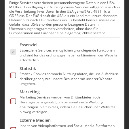
Einige Services verarbeiten personenbezogene Daten in den USA.
Mit Ihrer Einwilligung zur Nutzung dieser Services willigen Sie auch in
die Verarbeitung Ihrer Daten in den USA gemäß Art. 49 (1) lit. a
GDPR ein. Der EuGH stuft die USA als ein Land mit unzureichendem
Datenschutz nach EU-Standards ein. Es besteht beispielsweise die
Gefahr, dass US-Behörden personenbezogene Daten in
bad e.V. zu Streichplänen
Überwachungsprogrammen verarbeiten, ohne dass für
Europäerinnen und Europäer eine Klagemöglichkeit besteht.
des Pflegegrads 1:
Es folgt eine Liste der Service-Gruppen, für die e
Essenziell
„Kurzsichtig und
Essenzielle Services ermöglichen grundlegende Funktionen
und sind für das ordnungsgemäße Funktionieren der Website
verantwortungslos!“
erforderlich.
Statistik
Auf der Suche nach Lösungen, wie die für das
Statistik-Cookies sammeln Nutzungsdaten, die uns Aufschluss
Jahr 2026 prognostizierte Finanzierungslücke
darüber geben, wie unsere Besucher mit unserer Website
umgehen.
von rund zwei Milliarden Euro in der
Marketing
gesetzlichen Pflegeversicherung geschlossen
Marketing Services werden von Drittanbietern oder
werden kann, werden innerhalb der
Herausgebern genutzt, um personalisierte Werbung
anzuzeigen. Sie tun dies, indem sie Besucher über Websites
Bundesregierung Kürzungsmaßnahmen
hinweg verfolgen.
diskutiert. Nach Medienberichten steht der
Externe Medien
Pflegegrad 1 auf dem Prüfstand und soll
Inhalte von Videoplattformen und Social-Media-Plattformen