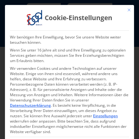
Skip
Newsletter
TarifNewsletter
Mit die
to
Cookie-Einstellungen
content
Mitglieder-Login
Wir benötigen Ihre Einwilligung, bevor Sie unsere Website weiter
Fort- und Weiterbildung I Termine
besuchen können.
Wenn Sie unter 16 Jahre alt sind und Ihre Einwilligung zu optionalen
Services geben möchten, müssen Sie Ihre Erziehungsberechtigten
um Erlaubnis bitten.
Wir verwenden Cookies und andere Technologien auf unserer
Website. Einige von ihnen sind essenziell, während andere uns
helfen, diese Website und Ihre Erfahrung zu verbessern.
Personenbezogene Daten können verarbeitet werden (z. B. IP-
Adressen), z. B. für personalisierte Anzeigen und Inhalte oder die
Messung von Anzeigen und Inhalten.
Weitere Informationen über die
Verwendung Ihrer Daten finden Sie in unserer
Datenschutzerklärung
.
Es besteht keine Verpflichtung, in die
Pressemeldung
Verarbeitung Ihrer Daten einzuwilligen, um dieses Angebot zu
nutzen.
Sie können Ihre Auswahl jederzeit unter
Einstellungen
09/2017
widerrufen oder anpassen.
Bitte beachten Sie, dass aufgrund
individueller Einstellungen möglicherweise nicht alle Funktionen der
Website verfügbar sind.