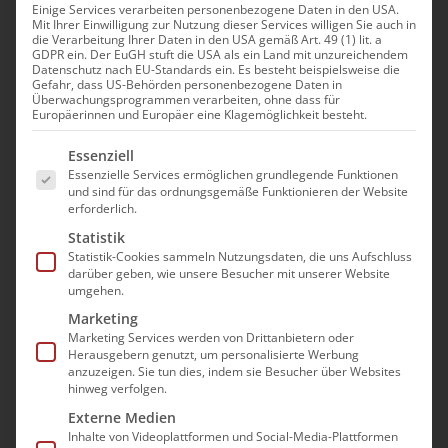
Einige Services verarbeiten personenbezogene Daten in den USA.
Mit Ihrer Einwilligung zur Nutzung dieser Services willigen Sie auch in
die Verarbeitung Ihrer Daten in den USA gemäß Art. 49 (1) lit. a
GDPR ein. Der EuGH stuft die USA als ein Land mit unzureichendem
Datenschutz nach EU-Standards ein. Es besteht beispielsweise die
Gefahr, dass US-Behörden personenbezogene Daten in
bad e.V. erweitert
Überwachungsprogrammen verarbeiten, ohne dass für
Europäerinnen und Europäer eine Klagemöglichkeit besteht.
„Ratgeberreihe für
Es folgt eine Liste der Service-Gruppen, für die e
Essenziell
Menschen, die in
Essenzielle Services ermöglichen grundlegende Funktionen
und sind für das ordnungsgemäße Funktionieren der Website
Pflegeeinrichtungen
erforderlich.
leben“
Statistik
Statistik-Cookies sammeln Nutzungsdaten, die uns Aufschluss
darüber geben, wie unsere Besucher mit unserer Website
Neue Broschüre informiert
umgehen.
über “Ernährung und
Marketing
Marketing Services werden von Drittanbietern oder
Flüssigkeitsversorgung des
Herausgebern genutzt, um personalisierte Werbung
anzuzeigen. Sie tun dies, indem sie Besucher über Websites
pflegebedürftigen älteren
hinweg verfolgen.
Externe Medien
Menschen“
Inhalte von Videoplattformen und Social-Media-Plattformen