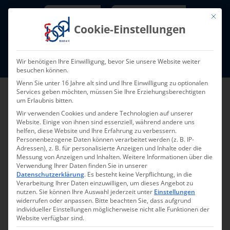
Skip
Newsletter
TarifNewsletter
Mit die
to
Cookie-Einstellungen
content
Mitglieder-Login
Wir benötigen Ihre Einwilligung, bevor Sie unsere Website weiter
Fort- und Weiterbildung I Termine
besuchen können.
Wenn Sie unter 16 Jahre alt sind und Ihre Einwilligung zu optionalen
Services geben möchten, müssen Sie Ihre Erziehungsberechtigten
um Erlaubnis bitten.
Wir verwenden Cookies und andere Technologien auf unserer
Website. Einige von ihnen sind essenziell, während andere uns
helfen, diese Website und Ihre Erfahrung zu verbessern.
Personenbezogene Daten können verarbeitet werden (z. B. IP-
Adressen), z. B. für personalisierte Anzeigen und Inhalte oder die
Messung von Anzeigen und Inhalten.
Weitere Informationen über die
Verwendung Ihrer Daten finden Sie in unserer
Datenschutzerklärung
.
Es besteht keine Verpflichtung, in die
Pressemeldung 10-
Verarbeitung Ihrer Daten einzuwilligen, um dieses Angebot zu
nutzen.
Sie können Ihre Auswahl jederzeit unter
Einstellungen
2018
widerrufen oder anpassen.
Bitte beachten Sie, dass aufgrund
individueller Einstellungen möglicherweise nicht alle Funktionen der
Website verfügbar sind.