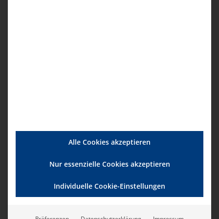
Politik und Kostenträger haben Bemühungen
um die Attraktivität der Pflegeberufe in der
Vergangenheit ausschließlich auf Seiten der
Arbeitgeber gesehen, ohne dies als eine
gesamtgesellschaftliche Aufgabe zu
begreifen“, kritisiert Kern. „Diese
Fehleinschätzung muss revidiert und die
hieraus resultierenden Konsequenzen
müssen gezogen werden. Der bad e.V. ist
bereit, zur Umsetzung dieser Forderung im
Rahmen der Arbeit der „Konzertierten Aktion
Alle Cookies akzeptieren
Pflege“ mitzuhelfen.“
Nur essenzielle Cookies akzeptieren
Weitere
Individuelle Cookie-Einstellungen
Pressemeldungen, die Sie
Präferenzen
Datenschutzerklärung
Impressum