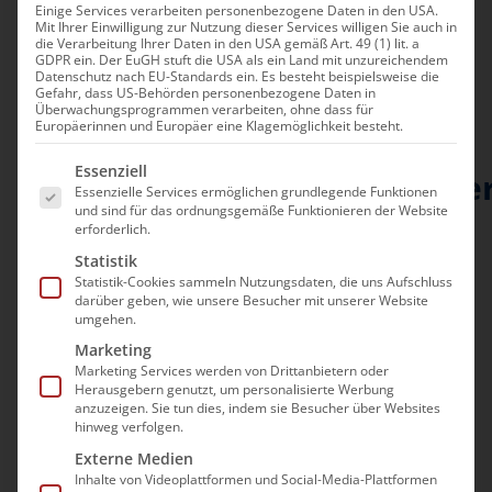
Einige Services verarbeiten personenbezogene Daten in den USA.
Mit Ihrer Einwilligung zur Nutzung dieser Services willigen Sie auch in
die Verarbeitung Ihrer Daten in den USA gemäß Art. 49 (1) lit. a
GDPR ein. Der EuGH stuft die USA als ein Land mit unzureichendem
Datenschutz nach EU-Standards ein. Es besteht beispielsweise die
Gefahr, dass US-Behörden personenbezogene Daten in
bad e.V. bemängelt die
Überwachungsprogrammen verarbeiten, ohne dass für
Europäerinnen und Europäer eine Klagemöglichkeit besteht.
Kritik von
Es folgt eine Liste der Service-Gruppen, für die e
Essenziell
Bundesgesundheitsministe
Essenzielle Services ermöglichen grundlegende Funktionen
und sind für das ordnungsgemäße Funktionieren der Website
Spahn an
erforderlich.
Pflegeeinrichtungen und
Statistik
Statistik-Cookies sammeln Nutzungsdaten, die uns Aufschluss
betont die
darüber geben, wie unsere Besucher mit unserer Website
umgehen.
Verantwortung der
Marketing
Politik für den
Marketing Services werden von Drittanbietern oder
Herausgebern genutzt, um personalisierte Werbung
Pflegefachkräftemangel
anzuzeigen. Sie tun dies, indem sie Besucher über Websites
hinweg verfolgen.
Externe Medien
„Wer behauptet, die
Inhalte von Videoplattformen und Social-Media-Plattformen