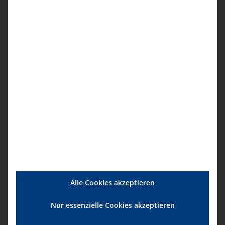
Spezialisierte Ambulante
Palliativversorgung
0,00
€
/
5,00
€
Alle Cookies akzeptieren
Nur essenzielle Cookies akzeptieren