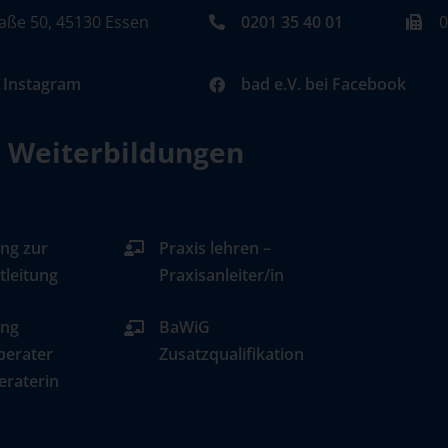
aße 50, 45130 Essen
0201 35 40 01
0
i Instagram
bad e.V. bei Facebook
d Weiterbildungen
ng zur
Praxis lehren –
tleitung
Praxisanleiter/in
ung
BaWiG
berater
Zusatzqualifikation
eraterin