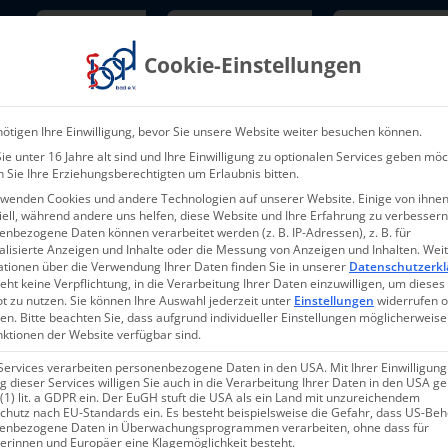
Newsletter
TarifNewsletter
Mitgliede
Cookie-Einstellungen
Über uns
Aktuelles & Presse
L
ötigen Ihre Einwilligung, bevor Sie unsere Website weiter besuchen können.
e unter 16 Jahre alt sind und Ihre Einwilligung zu optionalen Services geben möc
 Sie Ihre Erziehungsberechtigten um Erlaubnis bitten.
rwenden Cookies und andere Technologien auf unserer Website. Einige von ihnen
ell, während andere uns helfen, diese Website und Ihre Erfahrung zu verbessern
nbezogene Daten können verarbeitet werden (z. B. IP-Adressen), z. B. für
Essen auf Rädern
alisierte Anzeigen und Inhalte oder die Messung von Anzeigen und Inhalten.
Wei
ationen über die Verwendung Ihrer Daten finden Sie in unserer
Datenschutzerkl
eht keine Verpflichtung, in die Verarbeitung Ihrer Daten einzuwilligen, um dieses
0,00
€
t zu nutzen.
Sie können Ihre Auswahl jederzeit unter
Einstellungen
widerrufen 
en.
Bitte beachten Sie, dass aufgrund individueller Einstellungen möglicherweise
nktionen der Website verfügbar sind.
inkl. MwSt.
zzgl.
Versandkosten
Services verarbeiten personenbezogene Daten in den USA. Mit Ihrer Einwilligung
 dieser Services willigen Sie auch in die Verarbeitung Ihrer Daten in den USA 
 (1) lit. a GDPR ein. Der EuGH stuft die USA als ein Land mit unzureichendem
chutz nach EU-Standards ein. Es besteht beispielsweise die Gefahr, dass US-Be
Viele Menschen sind aufgrund fort
enbezogene Daten in Überwachungsprogrammen verarbeiten, ohne dass für
nicht mehr in der Lage, für sich se
erinnen und Europäer eine Klagemöglichkeit besteht.