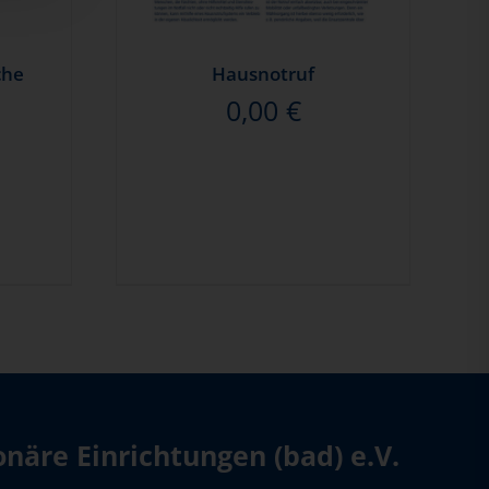
che
Hausnotruf
0,00
€
äre Einrichtungen (bad) e.V.