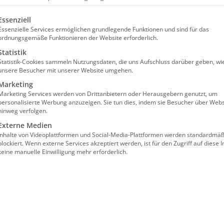
Menschen eine ausgewogene Ernä
olgt eine Liste der Service-Gruppen, für die eine Einw
Essenziell
oder Erkrankungen vorzubeugen. Z
Essenzielle Services ermöglichen grundlegende Funktionen und sind für das
Rädern“ anbieten, helfen dabei. Di
ordnungsgemäße Funktionieren der Website erforderlich.
darüber zusammen.
Exklusiv und n
Statistik
Statistik-Cookies sammeln Nutzungsdaten, die uns Aufschluss darüber geben, wi
Exemplare pro Halbjahr, zzgl. Ver
unsere Besucher mit unserer Website umgehen.
Sie bitte Kontakt mit der bad-Bund
Marketing
Marketing Services werden von Drittanbietern oder Herausgebern genutzt, um
Zielgruppe:
Pflegebedürftige Men
personalisierte Werbung anzuzeigen. Sie tun dies, indem sie Besucher über Webs
hinweg verfolgen.
Format:
DIN A4
Externe Medien
Umfang:
2 Seiten
Inhalte von Videoplattformen und Social-Media-Plattformen werden standardmäß
blockiert. Wenn externe Services akzeptiert werden, ist für den Zugriff auf diese I
Lieferzeit:
7-10 Tage
keine manuelle Einwilligung mehr erforderlich.
In den War
Essen
auf
Rädern