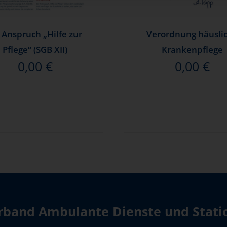
r Anspruch „Hilfe zur
Verordnung häusli
Pflege“ (SGB XII)
Krankenpflege
0,00
€
0,00
€
band Ambulante Dienste und Station