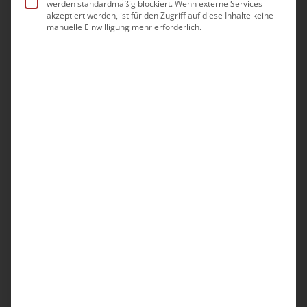
werden standardmäßig blockiert. Wenn externe Services
akzeptiert werden, ist für den Zugriff auf diese Inhalte keine
89,00
€
/
149,00
€
manuelle Einwilligung mehr erforderlich.
inkl. MwSt.
zzgl.
Versandkosten
Das Qualitätsmanagement in Einrichtungen,
die intensiv- und beatmungspflichtigen
Menschen in der eigenen Häuslichkeit
versorgen, richtet sich – wie beim sonstigen
ambulanten Sektor auch – nach den neuen
Qualitätsprüfungs-Richtlinien (QPR ambulant
ab 01.07.2026). Die Muster, Standards und
Vorlagen dieses aktualisierten und auf die
neue QPR angepassten Ordners arbeiten die
Besonderheiten der Intensiv- und
Beatmungspflege heraus. Die Sammlung