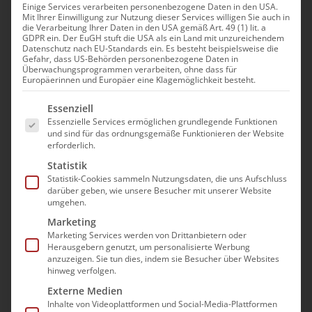
Einige Services verarbeiten personenbezogene Daten in den USA.
Mit Ihrer Einwilligung zur Nutzung dieser Services willigen Sie auch in
die Verarbeitung Ihrer Daten in den USA gemäß Art. 49 (1) lit. a
GDPR ein. Der EuGH stuft die USA als ein Land mit unzureichendem
Datenschutz nach EU-Standards ein. Es besteht beispielsweise die
Gefahr, dass US-Behörden personenbezogene Daten in
Überwachungsprogrammen verarbeiten, ohne dass für
Europäerinnen und Europäer eine Klagemöglichkeit besteht.
Es folgt eine Liste der Service-Gruppen, für die e
Essenziell
Essenzielle Services ermöglichen grundlegende Funktionen
und sind für das ordnungsgemäße Funktionieren der Website
erforderlich.
Statistik
Statistik-Cookies sammeln Nutzungsdaten, die uns Aufschluss
darüber geben, wie unsere Besucher mit unserer Website
Ambulante Intensiv- und
umgehen.
Beatmungspflege –
Marketing
Marketing Services werden von Drittanbietern oder
Formular- und
Herausgebern genutzt, um personalisierte Werbung
anzuzeigen. Sie tun dies, indem sie Besucher über Websites
hinweg verfolgen.
Informationssammlung –
Externe Medien
NEUAUFLAGE 2026!
Inhalte von Videoplattformen und Social-Media-Plattformen