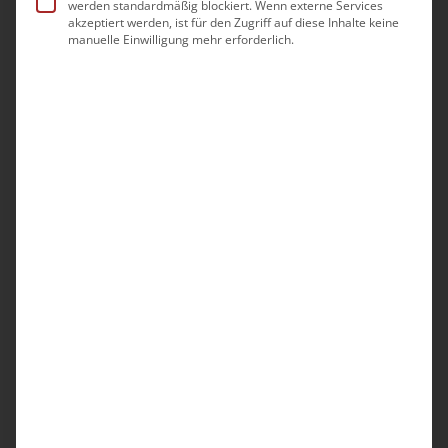
werden standardmäßig blockiert. Wenn externe Services
inkl. MwSt.
zzgl.
Versandkosten
akzeptiert werden, ist für den Zugriff auf diese Inhalte keine
manuelle Einwilligung mehr erforderlich.
Mit der QPR-Tagespflege wurde ein
Prüfinstrument geschaffen, das auf die
Besonderheiten in Tagespflegen
zugeschnitten ist. Unser bewährtes
Qualitätsmanagement-Handbuch für die
Tagespflege berücksichtigt sämtliche
Neuerungen. Nutzen Sie das QM-Handbuch
zur Vorbereitung auf die neue externe
Qualitätsprüfung, aber auch zum Aufbau oder
zur Verbesserung Ihres internen
Qualitätsmanagements.
Zielgruppe: Teilstationäre
Pflegeeinrichtungen