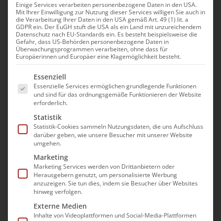
Einige Services verarbeiten personenbezogene Daten in den USA.
Mit Ihrer Einwilligung zur Nutzung dieser Services willigen Sie auch in
die Verarbeitung Ihrer Daten in den USA gemäß Art. 49 (1) lit. a
GDPR ein. Der EuGH stuft die USA als ein Land mit unzureichendem
Datenschutz nach EU-Standards ein. Es besteht beispielsweise die
Gefahr, dass US-Behörden personenbezogene Daten in
Überwachungsprogrammen verarbeiten, ohne dass für
Europäerinnen und Europäer eine Klagemöglichkeit besteht.
Es folgt eine Liste der Service-Gruppen, für die e
Essenziell
Essenzielle Services ermöglichen grundlegende Funktionen
und sind für das ordnungsgemäße Funktionieren der Website
erforderlich.
Statistik
Statistik-Cookies sammeln Nutzungsdaten, die uns Aufschluss
darüber geben, wie unsere Besucher mit unserer Website
Qualitätsmanagement in
umgehen.
der Tagespflege –
Marketing
Marketing Services werden von Drittanbietern oder
NEUAUFLAGE 2026!
Herausgebern genutzt, um personalisierte Werbung
anzuzeigen. Sie tun dies, indem sie Besucher über Websites
hinweg verfolgen.
149,00
€
/
189,00
€
Externe Medien
Inhalte von Videoplattformen und Social-Media-Plattformen