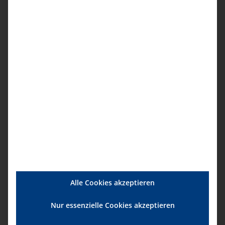
Das Instrument zur Begutachtung von
Pflegebedürftigkeit
0,00
€
/
5,00
€
Alle Cookies akzeptieren
Nur essenzielle Cookies akzeptieren