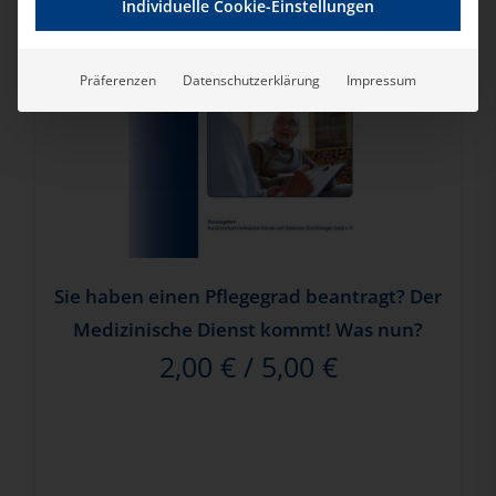
Individuelle Cookie-Einstellungen
Präferenzen
Datenschutzerklärung
Impressum
Sie haben einen Pflegegrad beantragt? Der
Medizinische Dienst kommt! Was nun?
2,00
€
/
5,00
€