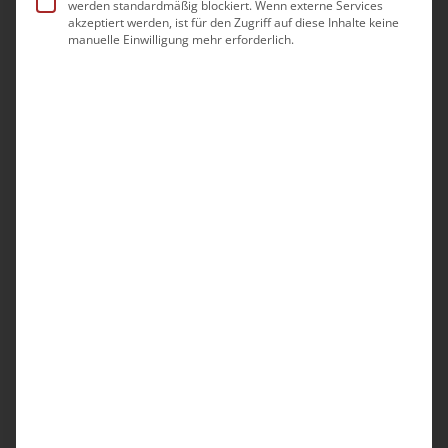
Okt. 2026
werden standardmäßig blockiert. Wenn externe Services
akzeptiert werden, ist für den Zugriff auf diese Inhalte keine
13:00
16:00
manuelle Einwilligung mehr erforderlich.
-
Do.
8
Unternehmerforum Bremen
54,00€
Dez. 2026
0:00
0:00
-
Di.
8
Unternehmerforum Mecklenburg-Vorpommern
Veranstaltungen
Vorherige
Heute
Nächste
Veransta
Kalender abonnieren