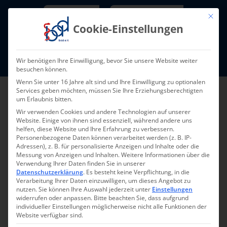
Skip
Newsletter
TarifNewsletter
Mit die
to
Cookie-Einstellungen
content
Mitglieder-Login
Wir benötigen Ihre Einwilligung, bevor Sie unsere Website weiter
Fort- und Weiterbildung I Termine
besuchen können.
Wenn Sie unter 16 Jahre alt sind und Ihre Einwilligung zu optionalen
Services geben möchten, müssen Sie Ihre Erziehungsberechtigten
um Erlaubnis bitten.
Wir verwenden Cookies und andere Technologien auf unserer
Website. Einige von ihnen sind essenziell, während andere uns
helfen, diese Website und Ihre Erfahrung zu verbessern.
Personenbezogene Daten können verarbeitet werden (z. B. IP-
Adressen), z. B. für personalisierte Anzeigen und Inhalte oder die
Messung von Anzeigen und Inhalten.
Weitere Informationen über die
Verwendung Ihrer Daten finden Sie in unserer
Zurück
Vor
Datenschutzerklärung
.
Es besteht keine Verpflichtung, in die
Verarbeitung Ihrer Daten einzuwilligen, um dieses Angebot zu
nutzen.
Sie können Ihre Auswahl jederzeit unter
Einstellungen
widerrufen oder anpassen.
Bitte beachten Sie, dass aufgrund
individueller Einstellungen möglicherweise nicht alle Funktionen der
bad Unternehmerforum
Website verfügbar sind.