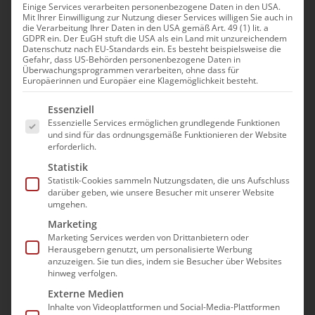
Einige Services verarbeiten personenbezogene Daten in den USA.
Mit Ihrer Einwilligung zur Nutzung dieser Services willigen Sie auch in
Veranstaltungen
Anstehend
Ver
die Verarbeitung Ihrer Daten in den USA gemäß Art. 49 (1) lit. a
Suche
Veran
GDPR ein. Der EuGH stuft die USA als ein Land mit unzureichendem
Zusam
Datenschutz nach EU-Standards ein. Es besteht beispielsweise die
Datum
Ans
Gefahr, dass US-Behörden personenbezogene Daten in
Such-
Sep. 2026
Überwachungsprogrammen verarbeiten, ohne dass für
auswählen.
Na
Europäerinnen und Europäer eine Klagemöglichkeit besteht.
und
10:00
15:00
-
Do.
Es folgt eine Liste der Service-Gruppen, für die e
10
Essenziell
Ansic
Unternehmerforum Hamburg
Essenzielle Services ermöglichen grundlegende Funktionen
und sind für das ordnungsgemäße Funktionieren der Website
84,00€
erforderlich.
Statistik
10:00
15:00
Statistik-Cookies sammeln Nutzungsdaten, die uns Aufschluss
-
Mi.
23
darüber geben, wie unsere Besucher mit unserer Website
Unternehmerforum Bayern
umgehen.
Marketing
Marketing Services werden von Drittanbietern oder
10:00
15:00
-
Do.
Herausgebern genutzt, um personalisierte Werbung
24
anzuzeigen. Sie tun dies, indem sie Besucher über Websites
Unternehmerforum NRW
hinweg verfolgen.
94,00€
Externe Medien
Inhalte von Videoplattformen und Social-Media-Plattformen