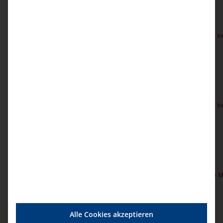
10:00
13:00
-
Mo.
19
Die MD-Prüfung in der vollstationären Einrichtung – Ablauf und 
114,00€
Juli 2027
10:00
13:00
-
Mo.
19
Die MD-Prüfung in der vollstationären Einrichtung – Ablauf und 
114,00€
Sep. 2027
10:00
13:00
-
Mo.
20
Tagespflege – Gut vorbereitet in die Qualitätsprüfung durch den 
114,00€
Okt. 2027
Alle Cookies akzeptieren