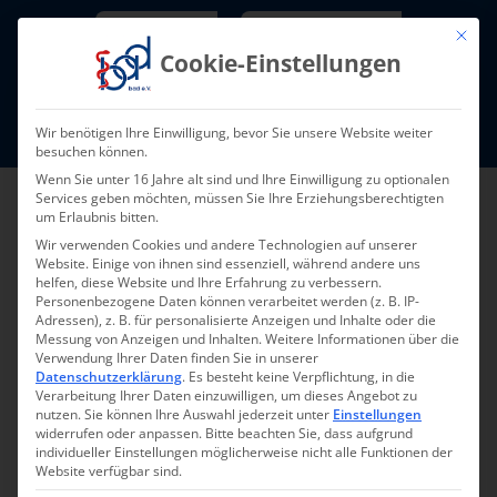
Skip
Newsletter
TarifNewsletter
Mit die
to
Cookie-Einstellungen
content
Mitglieder-Login
Wir benötigen Ihre Einwilligung, bevor Sie unsere Website weiter
Fort- und Weiterbildung I Termine
besuchen können.
Wenn Sie unter 16 Jahre alt sind und Ihre Einwilligung zu optionalen
Services geben möchten, müssen Sie Ihre Erziehungsberechtigten
um Erlaubnis bitten.
Wir verwenden Cookies und andere Technologien auf unserer
Website. Einige von ihnen sind essenziell, während andere uns
helfen, diese Website und Ihre Erfahrung zu verbessern.
Personenbezogene Daten können verarbeitet werden (z. B. IP-
Adressen), z. B. für personalisierte Anzeigen und Inhalte oder die
Messung von Anzeigen und Inhalten.
Weitere Informationen über die
Verwendung Ihrer Daten finden Sie in unserer
Zurück
Vor
Datenschutzerklärung
.
Es besteht keine Verpflichtung, in die
Verarbeitung Ihrer Daten einzuwilligen, um dieses Angebot zu
nutzen.
Sie können Ihre Auswahl jederzeit unter
Einstellungen
widerrufen oder anpassen.
Bitte beachten Sie, dass aufgrund
individueller Einstellungen möglicherweise nicht alle Funktionen der
Fit für die MD-Prüfung
Website verfügbar sind.