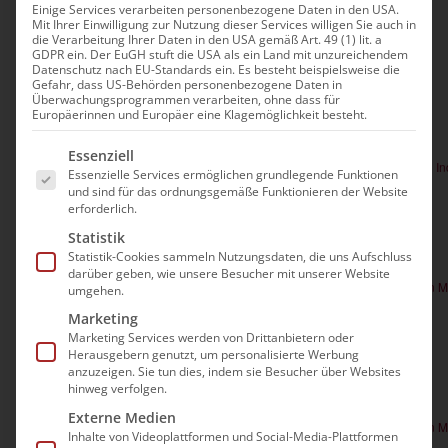
Einige Services verarbeiten personenbezogene Daten in den USA.
Mit Ihrer Einwilligung zur Nutzung dieser Services willigen Sie auch in
Veranstaltungen
Anstehend
Ver
die Verarbeitung Ihrer Daten in den USA gemäß Art. 49 (1) lit. a
Suche
Verans
GDPR ein. Der EuGH stuft die USA als ein Land mit unzureichendem
Zusam
Datenschutz nach EU-Standards ein. Es besteht beispielsweise die
Datum
Ans
Gefahr, dass US-Behörden personenbezogene Daten in
Such-
Sep. 2026
Überwachungsprogrammen verarbeiten, ohne dass für
auswählen.
Nav
Europäerinnen und Europäer eine Klagemöglichkeit besteht.
und
9:00
12:00
-
Mo.
Es folgt eine Liste der Service-Gruppen, für die e
14
Essenziell
Ansich
Die MD-Prüfung in der vollstationären Einrichtung – Ablauf und 
Essenzielle Services ermöglichen grundlegende Funktionen
und sind für das ordnungsgemäße Funktionieren der Website
114,00€
erforderlich.
Statistik
10:00
13:00
Statistik-Cookies sammeln Nutzungsdaten, die uns Aufschluss
-
Mo.
28
darüber geben, wie unsere Besucher mit unserer Website
Tagespflege – Gut vorbereitet in die Qualitätsprüfung durch den 
umgehen.
Marketing
114,00€
Marketing Services werden von Drittanbietern oder
Herausgebern genutzt, um personalisierte Werbung
Okt. 2026
anzuzeigen. Sie tun dies, indem sie Besucher über Websites
hinweg verfolgen.
10:00
13:00
-
Do.
15
Externe Medien
Tagespflege – Gut vorbereitet in die Qualitätsprüfung durch den 
Inhalte von Videoplattformen und Social-Media-Plattformen