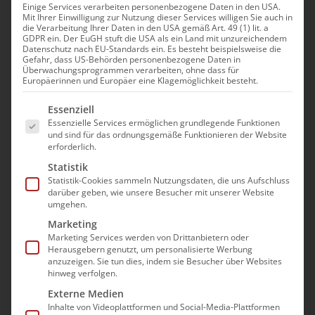
Tariftreuepflicht
Einige Services verarbeiten personenbezogene Daten in den USA.
Mit Ihrer Einwilligung zur Nutzung dieser Services willigen Sie auch in
die Verarbeitung Ihrer Daten in den USA gemäß Art. 49 (1) lit. a
GDPR ein. Der EuGH stuft die USA als ein Land mit unzureichendem
Veranstaltungen
Datenschutz nach EU-Standards ein. Es besteht beispielsweise die
Anstehend
Ver
Suche
Gefahr, dass US-Behörden personenbezogene Daten in
Verans
Zusam
Überwachungsprogrammen verarbeiten, ohne dass für
Datum
Ans
Europäerinnen und Europäer eine Klagemöglichkeit besteht.
Such-
Sep. 2026
auswählen.
Es folgt eine Liste der Service-Gruppen, für die e
Nav
Essenziell
und
16:00
17:00
Essenzielle Services ermöglichen grundlegende Funktionen
-
Mi.
23
und sind für das ordnungsgemäße Funktionieren der Website
Ansich
Fresh-Up: Tariftreuepflicht
erforderlich.
54,00€
Statistik
Statistik-Cookies sammeln Nutzungsdaten, die uns Aufschluss
darüber geben, wie unsere Besucher mit unserer Website
Nov. 2026
umgehen.
16:00
17:00
-
Marketing
Do.
19
Marketing Services werden von Drittanbietern oder
Fresh-Up: Tariftreuepflicht
Herausgebern genutzt, um personalisierte Werbung
anzuzeigen. Sie tun dies, indem sie Besucher über Websites
54,00€
hinweg verfolgen.
Externe Medien
Inhalte von Videoplattformen und Social-Media-Plattformen