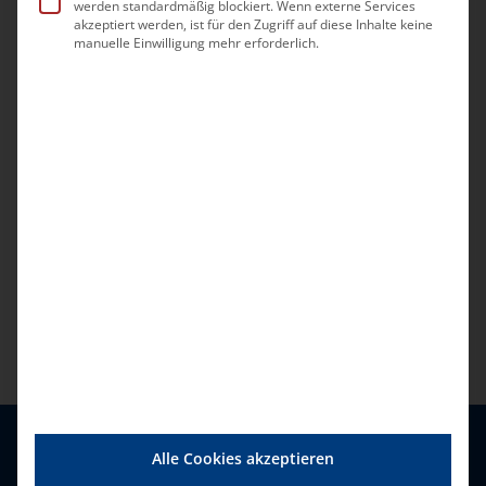
werden standardmäßig blockiert. Wenn externe Services
Veranstaltungen
Vorherige
Heute
Nächste
akzeptiert werden, ist für den Zugriff auf diese Inhalte keine
manuelle Einwilligung mehr erforderlich.
Veransta
Kalender abonnieren
Alle Cookies akzeptieren