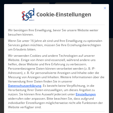
Skip
Newsletter
TarifNewsletter
Mit die
to
Cookie-Einstellungen
content
Mitglieder-Login
Wir benötigen Ihre Einwilligung, bevor Sie unsere Website weiter
Fort- und Weiterbildung I Termine
besuchen können.
Wenn Sie unter 16 Jahre alt sind und Ihre Einwilligung zu optionalen
Services geben möchten, müssen Sie Ihre Erziehungsberechtigten
um Erlaubnis bitten.
Wir verwenden Cookies und andere Technologien auf unserer
Website. Einige von ihnen sind essenziell, während andere uns
helfen, diese Website und Ihre Erfahrung zu verbessern.
Personenbezogene Daten können verarbeitet werden (z. B. IP-
Adressen), z. B. für personalisierte Anzeigen und Inhalte oder die
Messung von Anzeigen und Inhalten.
Weitere Informationen über die
Verwendung Ihrer Daten finden Sie in unserer
Zurück
Vor
Datenschutzerklärung
.
Es besteht keine Verpflichtung, in die
Verarbeitung Ihrer Daten einzuwilligen, um dieses Angebot zu
nutzen.
Sie können Ihre Auswahl jederzeit unter
Einstellungen
widerrufen oder anpassen.
Bitte beachten Sie, dass aufgrund
individueller Einstellungen möglicherweise nicht alle Funktionen der
Fresh-Up:
Website verfügbar sind.