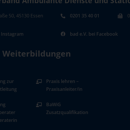
band Ambulante Dienste und Station
aße 50, 45130 Essen
0201 35 40 01
0
i Instagram
bad e.V. bei Facebook
d Weiterbildungen
ng zur
Praxis lehren –
tleitung
Praxisanleiter/in
ung
BaWiG
berater
Zusatzqualifikation
eraterin