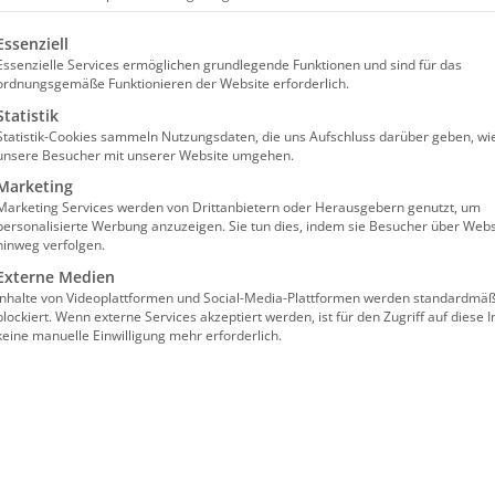
olgt eine Liste der Service-Gruppen, für die eine Einw
Essenziell
Essenzielle Services ermöglichen grundlegende Funktionen und sind für das
d
ordnungsgemäße Funktionieren der Website erforderlich.
Statistik
Statistik-Cookies sammeln Nutzungsdaten, die uns Aufschluss darüber geben, wi
.
unsere Besucher mit unserer Website umgehen.
Marketing
Marketing Services werden von Drittanbietern oder Herausgebern genutzt, um
in der Pflege
184,00€
personalisierte Werbung anzuzeigen. Sie tun dies, indem sie Besucher über Webs
hinweg verfolgen.
Externe Medien
Inhalte von Videoplattformen und Social-Media-Plattformen werden standardmäß
blockiert. Wenn externe Services akzeptiert werden, ist für den Zugriff auf diese I
keine manuelle Einwilligung mehr erforderlich.