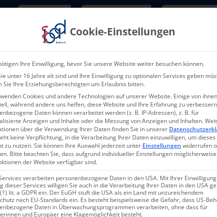
Newsletter
TarifNewsletter
Mitgliede
Cookie-Einstellungen
Über uns
Aktuelles & Presse
L
ötigen Ihre Einwilligung, bevor Sie unsere Website weiter besuchen können.
e unter 16 Jahre alt sind und Ihre Einwilligung zu optionalen Services geben möc
 Sie Ihre Erziehungsberechtigten um Erlaubnis bitten.
rwenden Cookies und andere Technologien auf unserer Website. Einige von ihnen
ell, während andere uns helfen, diese Website und Ihre Erfahrung zu verbessern
nbezogene Daten können verarbeitet werden (z. B. IP-Adressen), z. B. für
alisierte Anzeigen und Inhalte oder die Messung von Anzeigen und Inhalten.
Wei
ationen über die Verwendung Ihrer Daten finden Sie in unserer
Datenschutzerkl
eht keine Verpflichtung, in die Verarbeitung Ihrer Daten einzuwilligen, um dieses
t zu nutzen.
Sie können Ihre Auswahl jederzeit unter
Einstellungen
widerrufen 
en.
Bitte beachten Sie, dass aufgrund individueller Einstellungen möglicherweise
nktionen der Website verfügbar sind.
Services verarbeiten personenbezogene Daten in den USA. Mit Ihrer Einwilligung
 dieser Services willigen Sie auch in die Verarbeitung Ihrer Daten in den USA 
 (1) lit. a GDPR ein. Der EuGH stuft die USA als ein Land mit unzureichendem
n
chutz nach EU-Standards ein. Es besteht beispielsweise die Gefahr, dass US-Be
Veranstal
enbezogene Daten in Überwachungsprogrammen verarbeiten, ohne dass für
erinnen und Europäer eine Klagemöglichkeit besteht.