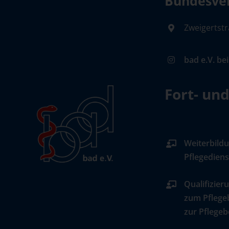
Bundesver
Zweigertstr
bad e.V. be
Fort- un
Weiterbildu
Pflegediens
Qualifizier
zum Pflege
zur Pflegeb