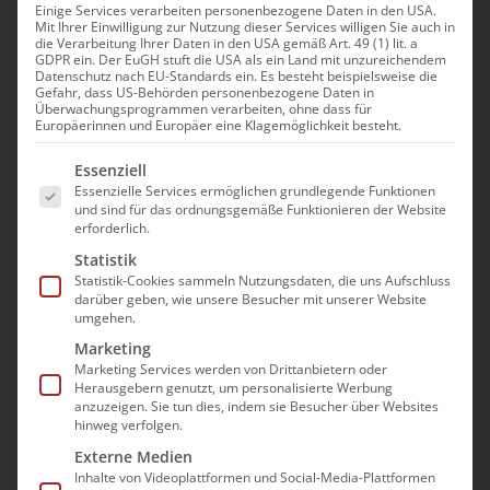
Einige Services verarbeiten personenbezogene Daten in den USA.
Veranstaltungen
Mit Ihrer Einwilligung zur Nutzung dieser Services willigen Sie auch in
die Verarbeitung Ihrer Daten in den USA gemäß Art. 49 (1) lit. a
Es wurden keine Ergebnisse gefunden.
Hinweis
GDPR ein. Der EuGH stuft die USA als ein Land mit unzureichendem
Datenschutz nach EU-Standards ein. Es besteht beispielsweise die
Gefahr, dass US-Behörden personenbezogene Daten in
Anstehende
Ver
Überwachungsprogrammen verarbeiten, ohne dass für
Suche
Verans
Europäerinnen und Europäer eine Klagemöglichkeit besteht.
Zusam
Datum
Ans
Es folgt eine Liste der Service-Gruppen, für die e
Such-
Essenziell
auswählen.
Nav
Essenzielle Services ermöglichen grundlegende Funktionen
Veranstaltungen
Vorherige
Heute
Nächste
und
und sind für das ordnungsgemäße Funktionieren der Website
Veransta
erforderlich.
Ansich
Statistik
Kalender abonnieren
Statistik-Cookies sammeln Nutzungsdaten, die uns Aufschluss
darüber geben, wie unsere Besucher mit unserer Website
umgehen.
Marketing
Marketing Services werden von Drittanbietern oder
Herausgebern genutzt, um personalisierte Werbung
anzuzeigen. Sie tun dies, indem sie Besucher über Websites
hinweg verfolgen.
Externe Medien
Inhalte von Videoplattformen und Social-Media-Plattformen