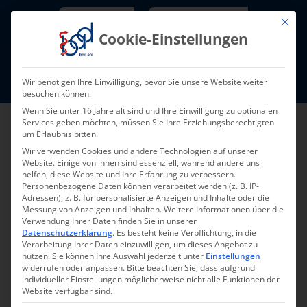
Skip
Newsletter
TarifNewsletter
Mit die
to
Cookie-Einstellungen
content
Mitglieder-Login
Wir benötigen Ihre Einwilligung, bevor Sie unsere Website weiter
Fort- und Weiterbildung I Termine
besuchen können.
Wenn Sie unter 16 Jahre alt sind und Ihre Einwilligung zu optionalen
Services geben möchten, müssen Sie Ihre Erziehungsberechtigten
um Erlaubnis bitten.
Wir verwenden Cookies und andere Technologien auf unserer
Website. Einige von ihnen sind essenziell, während andere uns
helfen, diese Website und Ihre Erfahrung zu verbessern.
Personenbezogene Daten können verarbeitet werden (z. B. IP-
Adressen), z. B. für personalisierte Anzeigen und Inhalte oder die
Messung von Anzeigen und Inhalten.
Weitere Informationen über die
Verwendung Ihrer Daten finden Sie in unserer
Zurück
Vor
Datenschutzerklärung
.
Es besteht keine Verpflichtung, in die
Verarbeitung Ihrer Daten einzuwilligen, um dieses Angebot zu
nutzen.
Sie können Ihre Auswahl jederzeit unter
Einstellungen
widerrufen oder anpassen.
Bitte beachten Sie, dass aufgrund
individueller Einstellungen möglicherweise nicht alle Funktionen der
Neujahrsempfang
Website verfügbar sind.