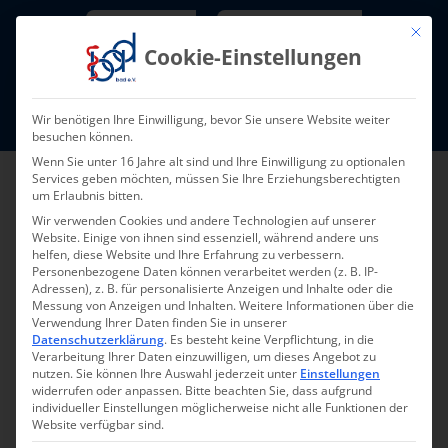
Skip
Newsletter
TarifNewsletter
Mit die
to
Cookie-Einstellungen
content
Mitglieder-Login
Wir benötigen Ihre Einwilligung, bevor Sie unsere Website weiter
Fort- und Weiterbildung I Termine
besuchen können.
Wenn Sie unter 16 Jahre alt sind und Ihre Einwilligung zu optionalen
Services geben möchten, müssen Sie Ihre Erziehungsberechtigten
um Erlaubnis bitten.
Wir verwenden Cookies und andere Technologien auf unserer
Website. Einige von ihnen sind essenziell, während andere uns
helfen, diese Website und Ihre Erfahrung zu verbessern.
Personenbezogene Daten können verarbeitet werden (z. B. IP-
Adressen), z. B. für personalisierte Anzeigen und Inhalte oder die
Messung von Anzeigen und Inhalten.
Weitere Informationen über die
Verwendung Ihrer Daten finden Sie in unserer
Zurück
Vor
Datenschutzerklärung
.
Es besteht keine Verpflichtung, in die
Verarbeitung Ihrer Daten einzuwilligen, um dieses Angebot zu
nutzen.
Sie können Ihre Auswahl jederzeit unter
Einstellungen
widerrufen oder anpassen.
Bitte beachten Sie, dass aufgrund
individueller Einstellungen möglicherweise nicht alle Funktionen der
Pflegedienstverkauf im
Website verfügbar sind.