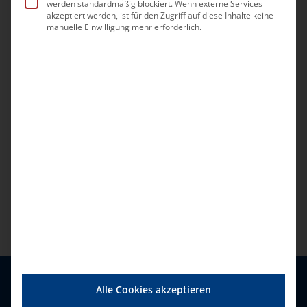
werden standardmäßig blockiert. Wenn externe Services
Veranstaltungen
Vorherige
Heute
Nächste
akzeptiert werden, ist für den Zugriff auf diese Inhalte keine
manuelle Einwilligung mehr erforderlich.
Veransta
Kalender abonnieren
Alle Cookies akzeptieren