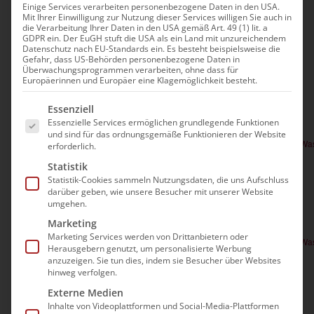
Wandel
Einige Services verarbeiten personenbezogene Daten in den USA.
Mit Ihrer Einwilligung zur Nutzung dieser Services willigen Sie auch in
die Verarbeitung Ihrer Daten in den USA gemäß Art. 49 (1) lit. a
GDPR ein. Der EuGH stuft die USA als ein Land mit unzureichendem
Veranstaltungen
Datenschutz nach EU-Standards ein. Es besteht beispielsweise die
Anstehend
Ver
Suche
Gefahr, dass US-Behörden personenbezogene Daten in
Verans
Zusam
Überwachungsprogrammen verarbeiten, ohne dass für
Datum
Ans
Europäerinnen und Europäer eine Klagemöglichkeit besteht.
Such-
Aug. 2026
auswählen.
Es folgt eine Liste der Service-Gruppen, für die e
Nav
Essenziell
und
12:00
14:00
Essenzielle Services ermöglichen grundlegende Funktionen
-
Di.
11
und sind für das ordnungsgemäße Funktionieren der Website
Ansich
Pflegedienstverkauf: Ihr Unternehmen in gute Hände geben – Wa
erforderlich.
84,00€
Statistik
Statistik-Cookies sammeln Nutzungsdaten, die uns Aufschluss
darüber geben, wie unsere Besucher mit unserer Website
Nov. 2026
umgehen.
10:00
12:00
-
Marketing
Di.
10
Marketing Services werden von Drittanbietern oder
Pflegedienstverkauf: Ihr Unternehmen in gute Hände geben – Wa
Herausgebern genutzt, um personalisierte Werbung
anzuzeigen. Sie tun dies, indem sie Besucher über Websites
84,00€
hinweg verfolgen.
Externe Medien
Inhalte von Videoplattformen und Social-Media-Plattformen