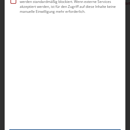
9
werden standardmäßig blockiert. Wenn externe Services
Praktische Heimaufnahme und Belegung für durchführende Mitarb
akzeptiert werden, ist für den Zugriff auf diese Inhalte keine
manuelle Einwilligung mehr erforderlich.
334,00€
Vorherige
Heute
Nächste
Veranstaltungen
Veransta
Kalender abonnieren