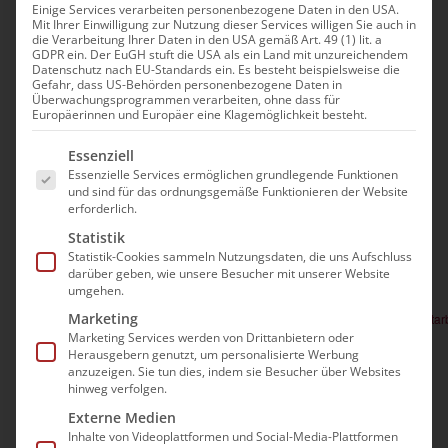
Heimaufnahme und
Einige Services verarbeiten personenbezogene Daten in den USA.
Mit Ihrer Einwilligung zur Nutzung dieser Services willigen Sie auch in
die Verarbeitung Ihrer Daten in den USA gemäß Art. 49 (1) lit. a
Belegung für
GDPR ein. Der EuGH stuft die USA als ein Land mit unzureichendem
Datenschutz nach EU-Standards ein. Es besteht beispielsweise die
durchführende
Gefahr, dass US-Behörden personenbezogene Daten in
Überwachungsprogrammen verarbeiten, ohne dass für
Europäerinnen und Europäer eine Klagemöglichkeit besteht.
Mitarbeiter*innen
Es folgt eine Liste der Service-Gruppen, für die e
Essenziell
Essenzielle Services ermöglichen grundlegende Funktionen
Veranstaltungen
Anstehend
und sind für das ordnungsgemäße Funktionieren der Website
Ver
Suche
Verans
erforderlich.
Zusam
Datum
Ans
Statistik
Such-
Sep. 2026
auswählen.
Statistik-Cookies sammeln Nutzungsdaten, die uns Aufschluss
Nav
darüber geben, wie unsere Besucher mit unserer Website
und
9:00
16:00
umgehen.
-
Di.
8
Ansich
Marketing
Praktische Heimaufnahme und Belegung für durchführende Mitarb
Marketing Services werden von Drittanbietern oder
334,00€
Herausgebern genutzt, um personalisierte Werbung
anzuzeigen. Sie tun dies, indem sie Besucher über Websites
Dez. 2026
hinweg verfolgen.
Externe Medien
9:00
16:00
-
Mi.
Inhalte von Videoplattformen und Social-Media-Plattformen