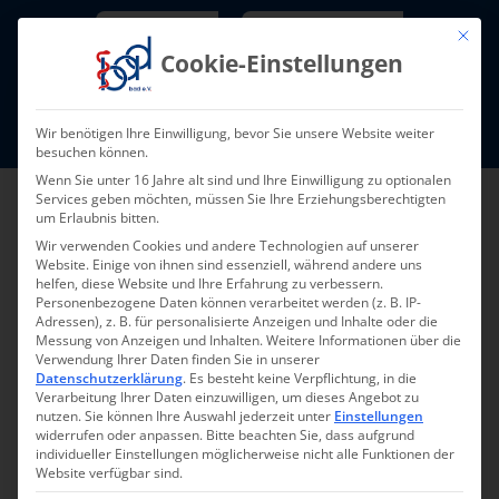
Skip
Newsletter
TarifNewsletter
Mit die
to
Cookie-Einstellungen
content
Mitglieder-Login
Wir benötigen Ihre Einwilligung, bevor Sie unsere Website weiter
Fort- und Weiterbildung I Termine
besuchen können.
Wenn Sie unter 16 Jahre alt sind und Ihre Einwilligung zu optionalen
Services geben möchten, müssen Sie Ihre Erziehungsberechtigten
um Erlaubnis bitten.
Wir verwenden Cookies und andere Technologien auf unserer
Website. Einige von ihnen sind essenziell, während andere uns
helfen, diese Website und Ihre Erfahrung zu verbessern.
Personenbezogene Daten können verarbeitet werden (z. B. IP-
Adressen), z. B. für personalisierte Anzeigen und Inhalte oder die
Messung von Anzeigen und Inhalten.
Weitere Informationen über die
Verwendung Ihrer Daten finden Sie in unserer
Zurück
Vor
Datenschutzerklärung
.
Es besteht keine Verpflichtung, in die
Verarbeitung Ihrer Daten einzuwilligen, um dieses Angebot zu
nutzen.
Sie können Ihre Auswahl jederzeit unter
Einstellungen
widerrufen oder anpassen.
Bitte beachten Sie, dass aufgrund
individueller Einstellungen möglicherweise nicht alle Funktionen der
Praktische
Website verfügbar sind.