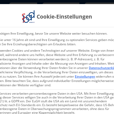
Newsletter
TarifNewsletter
Mitgliede
Cookie-Einstellungen
Über uns
Aktuelles & Presse
L
ötigen Ihre Einwilligung, bevor Sie unsere Website weiter besuchen können.
e unter 16 Jahre alt sind und Ihre Einwilligung zu optionalen Services geben möc
 Sie Ihre Erziehungsberechtigten um Erlaubnis bitten.
rwenden Cookies und andere Technologien auf unserer Website. Einige von ihnen
ell, während andere uns helfen, diese Website und Ihre Erfahrung zu verbessern
nbezogene Daten können verarbeitet werden (z. B. IP-Adressen), z. B. für
alisierte Anzeigen und Inhalte oder die Messung von Anzeigen und Inhalten.
Wei
ationen über die Verwendung Ihrer Daten finden Sie in unserer
Datenschutzerkl
eht keine Verpflichtung, in die Verarbeitung Ihrer Daten einzuwilligen, um dieses
t zu nutzen.
Sie können Ihre Auswahl jederzeit unter
Einstellungen
widerrufen 
en.
Bitte beachten Sie, dass aufgrund individueller Einstellungen möglicherweise
nktionen der Website verfügbar sind.
reuungskraft
Services verarbeiten personenbezogene Daten in den USA. Mit Ihrer Einwilligung
 dieser Services willigen Sie auch in die Verarbeitung Ihrer Daten in den USA 
 (1) lit. a GDPR ein. Der EuGH stuft die USA als ein Land mit unzureichendem
n
chutz nach EU-Standards ein. Es besteht beispielsweise die Gefahr, dass US-Be
Veranstal
enbezogene Daten in Überwachungsprogrammen verarbeiten, ohne dass für
erinnen und Europäer eine Klagemöglichkeit besteht.