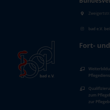
Bundesver
Zweigertstr
bad e.V. be
Fort- un
Weiterbildu
Pflegediens
Qualifizier
zum Pflege
zur Pflegeb