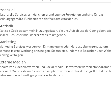
olgt eine Liste der Service-Gruppen, für die eine Einw
Essenziell
Essenzielle Services ermöglichen grundlegende Funktionen und sind für das
d
ordnungsgemäße Funktionieren der Website erforderlich.
Statistik
Statistik-Cookies sammeln Nutzungsdaten, die uns Aufschluss darüber geben, wi
.
unsere Besucher mit unserer Website umgehen.
Marketing
Marketing Services werden von Drittanbietern oder Herausgebern genutzt, um
zierung zur Betreuungskraft
1284,00€
personalisierte Werbung anzuzeigen. Sie tun dies, indem sie Besucher über Webs
hinweg verfolgen.
Externe Medien
Inhalte von Videoplattformen und Social-Media-Plattformen werden standardmäß
blockiert. Wenn externe Services akzeptiert werden, ist für den Zugriff auf diese I
keine manuelle Einwilligung mehr erforderlich.