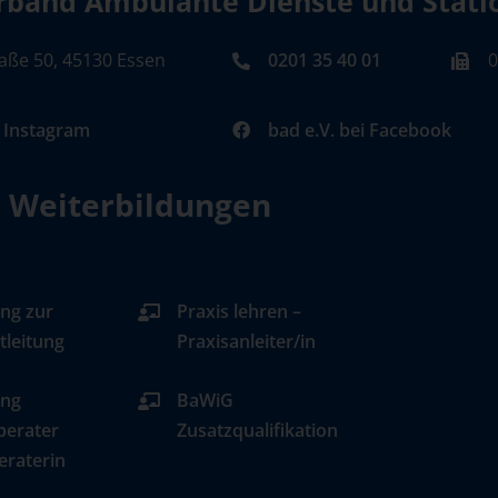
band Ambulante Dienste und Station
aße 50, 45130 Essen
0201 35 40 01
0
i Instagram
bad e.V. bei Facebook
d Weiterbildungen
ng zur
Praxis lehren –
tleitung
Praxisanleiter/in
ung
BaWiG
berater
Zusatzqualifikation
eraterin