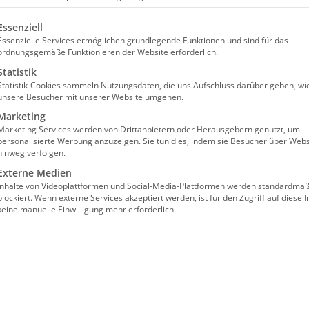
n
Veranstal
olgt eine Liste der Service-Gruppen, für die eine Einw
Essenziell
Essenzielle Services ermöglichen grundlegende Funktionen und sind für das
ordnungsgemäße Funktionieren der Website erforderlich.
Statistik
d
Statistik-Cookies sammeln Nutzungsdaten, die uns Aufschluss darüber geben, wi
unsere Besucher mit unserer Website umgehen.
.
Marketing
Marketing Services werden von Drittanbietern oder Herausgebern genutzt, um
personalisierte Werbung anzuzeigen. Sie tun dies, indem sie Besucher über Webs
hinweg verfolgen.
zierung zur Erbringung von Behandlungspflege für
344,00€
Externe Medien
äfte in Sachsen-Anhalt
Inhalte von Videoplattformen und Social-Media-Plattformen werden standardmäß
blockiert. Wenn externe Services akzeptiert werden, ist für den Zugriff auf diese I
keine manuelle Einwilligung mehr erforderlich.
zierung zur Erbringung von Behandlungspflege für
344,00€
äfte in Sachsen-Anhalt