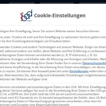
Newsletter
TarifNewsletter
Mitgliede
Cookie-Einstellungen
Über uns
Aktuelles & Presse
L
ötigen Ihre Einwilligung, bevor Sie unsere Website weiter besuchen können.
e unter 16 Jahre alt sind und Ihre Einwilligung zu optionalen Services geben möc
 Sie Ihre Erziehungsberechtigten um Erlaubnis bitten.
rwenden Cookies und andere Technologien auf unserer Website. Einige von ihnen
ell, während andere uns helfen, diese Website und Ihre Erfahrung zu verbessern
nbezogene Daten können verarbeitet werden (z. B. IP-Adressen), z. B. für
alisierte Anzeigen und Inhalte oder die Messung von Anzeigen und Inhalten.
Wei
ationen über die Verwendung Ihrer Daten finden Sie in unserer
Datenschutzerkl
eht keine Verpflichtung, in die Verarbeitung Ihrer Daten einzuwilligen, um dieses
t zu nutzen.
Sie können Ihre Auswahl jederzeit unter
Einstellungen
widerrufen 
en.
Bitte beachten Sie, dass aufgrund individueller Einstellungen möglicherweise
nktionen der Website verfügbar sind.
ingung von Behandlungspfleg
Services verarbeiten personenbezogene Daten in den USA. Mit Ihrer Einwilligung
 dieser Services willigen Sie auch in die Verarbeitung Ihrer Daten in den USA 
 (1) lit. a GDPR ein. Der EuGH stuft die USA als ein Land mit unzureichendem
chutz nach EU-Standards ein. Es besteht beispielsweise die Gefahr, dass US-Be
enbezogene Daten in Überwachungsprogrammen verarbeiten, ohne dass für
erinnen und Europäer eine Klagemöglichkeit besteht.