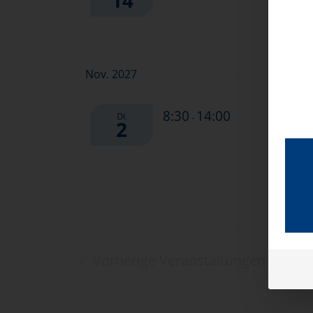
14
Nov. 2027
Qualifi
8:30
14:00
Di.
-
2
Pflegekr
Vorherige
Veranstaltungen