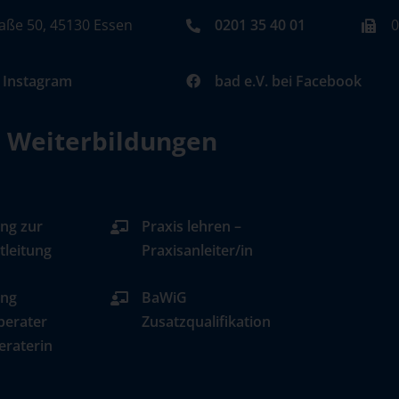
aße 50, 45130 Essen
0201 35 40 01
0
i Instagram
bad e.V. bei Facebook
d Weiterbildungen
ng zur
Praxis lehren –
tleitung
Praxisanleiter/in
ung
BaWiG
berater
Zusatzqualifikation
eraterin