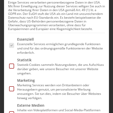
Assistenzkraft (Hamburg)
Einige Services verarbeiten personenbezogene Daten in den USA.
Mit Ihrer Einwilligung zur Nutzung dieser Services willigen Sie auch in
die Verarbeitung Ihrer Daten in den USA gemäß Art. 49 (1) lit. a
GDPR ein. Der EuGH stuft die USA als ein Land mit unzureichendem
Veranstaltungen
Datenschutz nach EU-Standards ein. Es besteht beispielsweise die
Anstehend
Ver
Suche
Gefahr, dass US-Behörden personenbezogene Daten in
Verans
Zusam
Überwachungsprogrammen verarbeiten, ohne dass für
Datum
Ans
Europäerinnen und Europäer eine Klagemöglichkeit besteht.
Such-
Sep. 2026
auswählen.
Es folgt eine Liste der Service-Gruppen, für die e
Nav
Essenziell
und
8:30
13:30
Essenzielle Services ermöglichen grundlegende Funktionen
-
Di.
1
und sind für das ordnungsgemäße Funktionieren der Website
Ansich
Qualifizierung zur HKP-Assistenzkraft (Hamburg)
erforderlich.
944,00€
Statistik
Statistik-Cookies sammeln Nutzungsdaten, die uns Aufschluss
darüber geben, wie unsere Besucher mit unserer Website
umgehen.
Marketing
Vorherige
Heute
Nächste
Marketing Services werden von Drittanbietern oder
Veranstaltungen
Veransta
Herausgebern genutzt, um personalisierte Werbung
anzuzeigen. Sie tun dies, indem sie Besucher über Websites
hinweg verfolgen.
Kalender abonnieren
Externe Medien
Inhalte von Videoplattformen und Social-Media-Plattformen