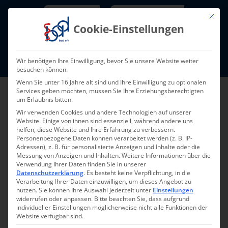
Skip
Newsletter
TarifNewsletter
Mit die
to
Cookie-Einstellungen
content
Mitglieder-Login
Wir benötigen Ihre Einwilligung, bevor Sie unsere Website weiter
Fort- und Weiterbildung I Termine
besuchen können.
Wenn Sie unter 16 Jahre alt sind und Ihre Einwilligung zu optionalen
Services geben möchten, müssen Sie Ihre Erziehungsberechtigten
um Erlaubnis bitten.
Wir verwenden Cookies und andere Technologien auf unserer
Website. Einige von ihnen sind essenziell, während andere uns
helfen, diese Website und Ihre Erfahrung zu verbessern.
Personenbezogene Daten können verarbeitet werden (z. B. IP-
Adressen), z. B. für personalisierte Anzeigen und Inhalte oder die
Messung von Anzeigen und Inhalten.
Weitere Informationen über die
Verwendung Ihrer Daten finden Sie in unserer
Zurück
Vor
Datenschutzerklärung
.
Es besteht keine Verpflichtung, in die
Verarbeitung Ihrer Daten einzuwilligen, um dieses Angebot zu
nutzen.
Sie können Ihre Auswahl jederzeit unter
Einstellungen
widerrufen oder anpassen.
Bitte beachten Sie, dass aufgrund
individueller Einstellungen möglicherweise nicht alle Funktionen der
Qualifizierung zur HKP-
Website verfügbar sind.