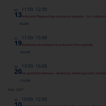
11:00
12:30
-
Mi.
13
Ambulante Pflegeverträge rechtssicher gestalten – Ein Leitfaden f
84,00€
11:00
15:00
-
Di.
19
Rechtliches Grundwissen für ambulante Führungskräfte
184,00€
13:00
16:00
-
Mi.
20
Der gesetzliche Betreuer – Bestellung, Vertretungsmacht, Entlas
114,00€
Nov. 2027
10:00
12:00
-
Mi.
10