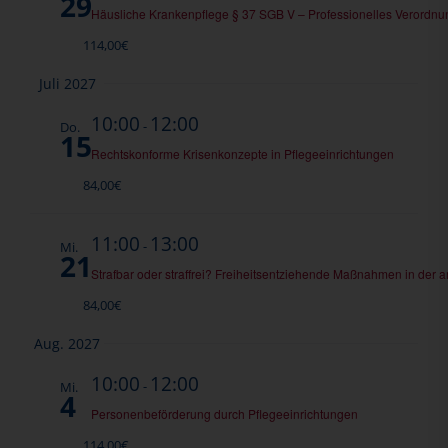
29
Häusliche Krankenpflege § 37 SGB V – Professionelles Verord
114,00€
Juli 2027
10:00
12:00
-
Do.
15
Rechtskonforme Krisenkonzepte in Pflegeeinrichtungen
84,00€
11:00
13:00
-
Mi.
21
Strafbar oder straffrei? Freiheitsentziehende Maßnahmen in der 
84,00€
Aug. 2027
10:00
12:00
-
Mi.
4
Personenbeförderung durch Pflegeeinrichtungen
114,00€