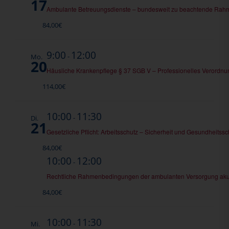
17
Ambulante Betreuungsdienste – bundesweit zu beachtende Ra
84,00€
9:00
12:00
-
Mo.
20
Häusliche Krankenpflege § 37 SGB V – Professionelles Verord
114,00€
10:00
11:30
-
Di.
21
Gesetzliche Pflicht: Arbeitsschutz – Sicherheit und Gesundheitssc
84,00€
10:00
12:00
-
Rechtliche Rahmenbedingungen der ambulanten Versorgung aku
84,00€
10:00
11:30
-
Mi.