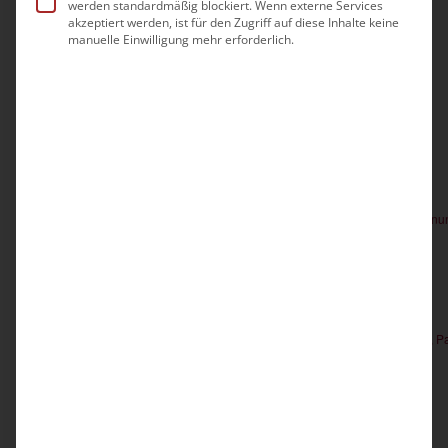
werden standardmäßig blockiert. Wenn externe Services
akzeptiert werden, ist für den Zugriff auf diese Inhalte keine
manuelle Einwilligung mehr erforderlich.
10:00
12:00
-
Do.
27
Personenbeförderung durch Pflegeeinrichtungen
114,00€
Sep. 2026
13:00
16:00
-
Mo.
7
Häusliche Krankenpflege § 37 SGB V – Professionelles Verord
114,00€
10:00
12:00
-
Di.
8
Selbstbestimmung – Vorsorgevollmacht, Betreuungsverfügung, P
84,00€
10:00
11:30
-
Di.