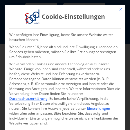
Skip
Newsletter
TarifNewsletter
Mit die
to
Cookie-Einstellungen
content
Mitglieder-Login
Wir benötigen Ihre Einwilligung, bevor Sie unsere Website weiter
Fort- und Weiterbildung I Termine
besuchen können.
Wenn Sie unter 16 Jahre alt sind und Ihre Einwilligung zu optionalen
Services geben möchten, müssen Sie Ihre Erziehungsberechtigten
um Erlaubnis bitten.
Wir verwenden Cookies und andere Technologien auf unserer
Website. Einige von ihnen sind essenziell, während andere uns
helfen, diese Website und Ihre Erfahrung zu verbessern.
Personenbezogene Daten können verarbeitet werden (z. B. IP-
Adressen), z. B. für personalisierte Anzeigen und Inhalte oder die
Messung von Anzeigen und Inhalten.
Weitere Informationen über die
Verwendung Ihrer Daten finden Sie in unserer
Zurück
Vor
Datenschutzerklärung
.
Es besteht keine Verpflichtung, in die
Verarbeitung Ihrer Daten einzuwilligen, um dieses Angebot zu
nutzen.
Sie können Ihre Auswahl jederzeit unter
Einstellungen
widerrufen oder anpassen.
Bitte beachten Sie, dass aufgrund
individueller Einstellungen möglicherweise nicht alle Funktionen der
Recht in der Pflege
Website verfügbar sind.