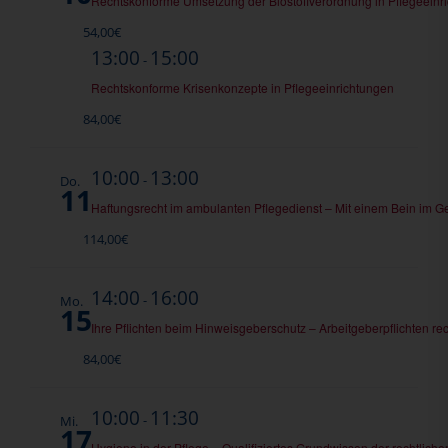
Rechtskonforme Umsetzung der Biostoffverordnung in Pflegeeinr
54,00€
13:00
15:00
-
Rechtskonforme Krisenkonzepte in Pflegeeinrichtungen
84,00€
10:00
13:00
-
Do.
11
Haftungsrecht im ambulanten Pflegedienst – Mit einem Bein im G
114,00€
14:00
16:00
-
Mo.
15
Ihre Pflichten beim Hinweisgeberschutz – Arbeitgeberpflichten rec
84,00€
10:00
11:30
-
Mi.
17
Hygiene in der Pflege – Qualifiziertes Grundwissen der rechtl