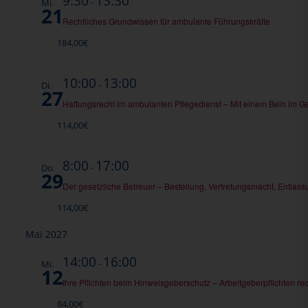
9:30
13:30
-
Mi.
21
Rechtliches Grundwissen für ambulante Führungskräfte
184,00€
10:00
13:00
-
Di.
27
Haftungsrecht im ambulanten Pflegedienst – Mit einem Bein im G
114,00€
8:00
17:00
-
Do.
29
Der gesetzliche Betreuer – Bestellung, Vertretungsmacht, Entlas
114,00€
Mai 2027
14:00
16:00
-
Mi.
12
Ihre Pflichten beim Hinweisgeberschutz – Arbeitgeberpflichten rec
84,00€