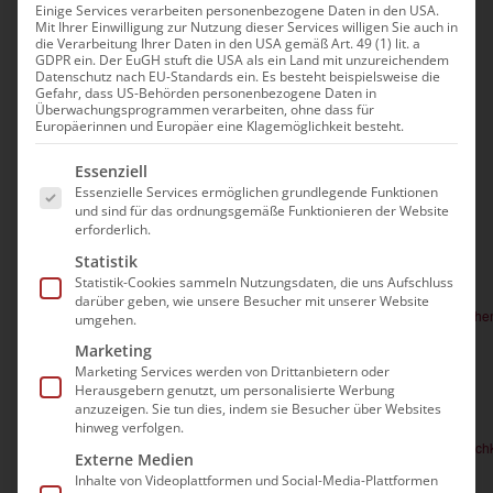
Einige Services verarbeiten personenbezogene Daten in den USA.
Mit Ihrer Einwilligung zur Nutzung dieser Services willigen Sie auch in
Veranstaltungen
Heute
 - 
06.12.2027
Ver
die Verarbeitung Ihrer Daten in den USA gemäß Art. 49 (1) lit. a
Suche
Verans
GDPR ein. Der EuGH stuft die USA als ein Land mit unzureichendem
Zusam
Datenschutz nach EU-Standards ein. Es besteht beispielsweise die
Datum
Ans
Gefahr, dass US-Behörden personenbezogene Daten in
Such-
Aug. 2026
Überwachungsprogrammen verarbeiten, ohne dass für
auswählen.
Nav
Europäerinnen und Europäer eine Klagemöglichkeit besteht.
und
10:00
12:00
-
Di.
Es folgt eine Liste der Service-Gruppen, für die e
11
Essenziell
Ansich
Rechtskonforme Krisenkonzepte in Pflegeeinrichtungen
Essenzielle Services ermöglichen grundlegende Funktionen
und sind für das ordnungsgemäße Funktionieren der Website
84,00€
erforderlich.
Statistik
10:00
11:30
Statistik-Cookies sammeln Nutzungsdaten, die uns Aufschluss
-
Mi.
12
darüber geben, wie unsere Besucher mit unserer Website
Hygiene in der Pflege – Qualifiziertes Grundwissen der rechtl
umgehen.
Marketing
84,00€
Marketing Services werden von Drittanbietern oder
Herausgebern genutzt, um personalisierte Werbung
anzuzeigen. Sie tun dies, indem sie Besucher über Websites
16:00
17:00
-
Do.
hinweg verfolgen.
20
Häusliche Krankenpflege: Blankoverordnungen durch Pflegefachk
Externe Medien
Inhalte von Videoplattformen und Social-Media-Plattformen
54,00€