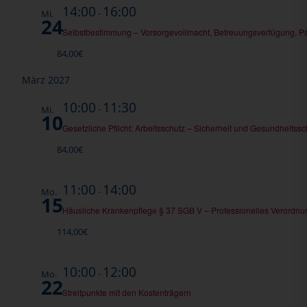
14:00
16:00
-
Mi.
24
Selbstbestimmung – Vorsorgevollmacht, Betreuungsverfügung, P
84,00€
März 2027
10:00
11:30
-
Mi.
10
Gesetzliche Pflicht: Arbeitsschutz – Sicherheit und Gesundheitssc
84,00€
11:00
14:00
-
Mo.
15
Häusliche Krankenpflege § 37 SGB V – Professionelles Verord
114,00€
10:00
12:00
-
Mo.
22
Streitpunkte mit den Kostenträgern