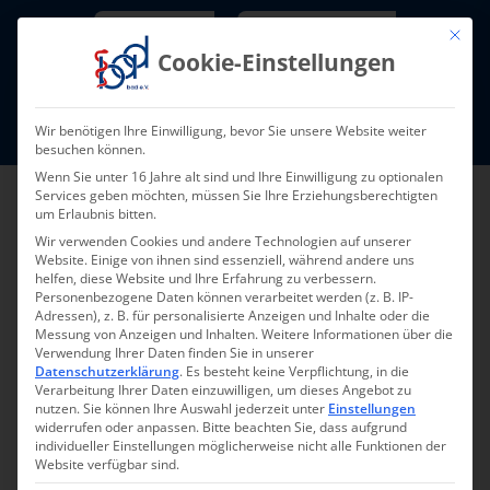
Skip
Newsletter
TarifNewsletter
Mit die
to
Cookie-Einstellungen
content
Mitglieder-Login
Wir benötigen Ihre Einwilligung, bevor Sie unsere Website weiter
Fort- und Weiterbildung I Termine
besuchen können.
Wenn Sie unter 16 Jahre alt sind und Ihre Einwilligung zu optionalen
Services geben möchten, müssen Sie Ihre Erziehungsberechtigten
um Erlaubnis bitten.
Wir verwenden Cookies und andere Technologien auf unserer
Website. Einige von ihnen sind essenziell, während andere uns
helfen, diese Website und Ihre Erfahrung zu verbessern.
Personenbezogene Daten können verarbeitet werden (z. B. IP-
Adressen), z. B. für personalisierte Anzeigen und Inhalte oder die
Messung von Anzeigen und Inhalten.
Weitere Informationen über die
Verwendung Ihrer Daten finden Sie in unserer
Zurück
Vor
Datenschutzerklärung
.
Es besteht keine Verpflichtung, in die
Verarbeitung Ihrer Daten einzuwilligen, um dieses Angebot zu
nutzen.
Sie können Ihre Auswahl jederzeit unter
Einstellungen
widerrufen oder anpassen.
Bitte beachten Sie, dass aufgrund
individueller Einstellungen möglicherweise nicht alle Funktionen der
Steuern und
Website verfügbar sind.