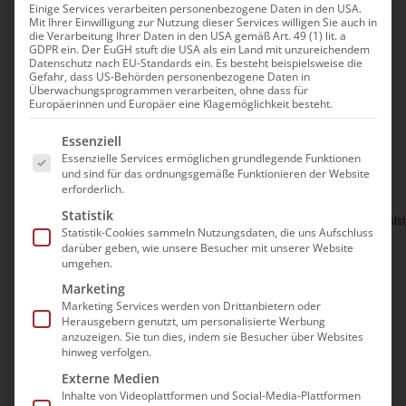
Sozialversicherung für
Einige Services verarbeiten personenbezogene Daten in den USA.
Mit Ihrer Einwilligung zur Nutzung dieser Services willigen Sie auch in
die Verarbeitung Ihrer Daten in den USA gemäß Art. 49 (1) lit. a
Geschäftsführer
GDPR ein. Der EuGH stuft die USA als ein Land mit unzureichendem
Datenschutz nach EU-Standards ein. Es besteht beispielsweise die
Gefahr, dass US-Behörden personenbezogene Daten in
Überwachungsprogrammen verarbeiten, ohne dass für
Veranstaltungen
Anstehend
Europäerinnen und Europäer eine Klagemöglichkeit besteht.
Ver
Suche
Verans
Zusam
Es folgt eine Liste der Service-Gruppen, für die e
Datum
Ans
Essenziell
Such-
Okt. 2026
Essenzielle Services ermöglichen grundlegende Funktionen
auswählen.
Nav
und sind für das ordnungsgemäße Funktionieren der Website
und
erforderlich.
10:00
13:00
-
Mi.
14
Ansich
Statistik
Steuern und Sozialversicherung für Geschäftsführer – Statusfes
Statistik-Cookies sammeln Nutzungsdaten, die uns Aufschluss
darüber geben, wie unsere Besucher mit unserer Website
184,00€
umgehen.
Marketing
Marketing Services werden von Drittanbietern oder
Herausgebern genutzt, um personalisierte Werbung
Vorherige
Heute
Nächste
anzuzeigen. Sie tun dies, indem sie Besucher über Websites
hinweg verfolgen.
Veranstaltungen
Veransta
Externe Medien
Kalender abonnieren
Inhalte von Videoplattformen und Social-Media-Plattformen