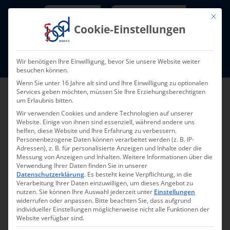
Skip
Newsletter
TarifNewsletter
Mit die
to
Cookie-Einstellungen
content
Mitglieder-Login
Wir benötigen Ihre Einwilligung, bevor Sie unsere Website weiter
Fort- und Weiterbildung I Termine
besuchen können.
Wenn Sie unter 16 Jahre alt sind und Ihre Einwilligung zu optionalen
Services geben möchten, müssen Sie Ihre Erziehungsberechtigten
um Erlaubnis bitten.
Wir verwenden Cookies und andere Technologien auf unserer
Website. Einige von ihnen sind essenziell, während andere uns
helfen, diese Website und Ihre Erfahrung zu verbessern.
Personenbezogene Daten können verarbeitet werden (z. B. IP-
Adressen), z. B. für personalisierte Anzeigen und Inhalte oder die
Messung von Anzeigen und Inhalten.
Weitere Informationen über die
Verwendung Ihrer Daten finden Sie in unserer
Zurück
Vor
Datenschutzerklärung
.
Es besteht keine Verpflichtung, in die
Verarbeitung Ihrer Daten einzuwilligen, um dieses Angebot zu
nutzen.
Sie können Ihre Auswahl jederzeit unter
Einstellungen
widerrufen oder anpassen.
Bitte beachten Sie, dass aufgrund
individueller Einstellungen möglicherweise nicht alle Funktionen der
Update Pflegefachkraft-
Website verfügbar sind.