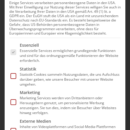
Heute „Vorbehaltlich und
Einige Services verarbeiten personenbezogene Daten in den USA.
Mit Ihrer Einwilligung zur Nutzung dieser Services willigen Sie auch in
die Verarbeitung Ihrer Daten in den USA gemäß Art. 49 (1) lit. a
Kompakt“
GDPR ein. Der EuGH stuft die USA als ein Land mit unzureichendem
Datenschutz nach EU-Standards ein. Es besteht beispielsweise die
Gefahr, dass US-Behörden personenbezogene Daten in
Überwachungsprogrammen verarbeiten, ohne dass für
Veranstaltungen
Anstehend
Europäerinnen und Europäer eine Klagemöglichkeit besteht.
Ver
Suche
Veran
Zusam
Es folgt eine Liste der Service-Gruppen, für die e
Datum
Ans
Essenziell
Such-
Dez. 2026
Essenzielle Services ermöglichen grundlegende Funktionen
auswählen.
Na
und sind für das ordnungsgemäße Funktionieren der Website
und
erforderlich.
9:00
16:00
-
Di.
8
Ansic
Statistik
Update Pflegefachkraft-Heute „Vorbehaltlich und Kompakt“
Statistik-Cookies sammeln Nutzungsdaten, die uns Aufschluss
darüber geben, wie unsere Besucher mit unserer Website
334,00€
umgehen.
Marketing
Marketing Services werden von Drittanbietern oder
Herausgebern genutzt, um personalisierte Werbung
Vorherige
Heute
Nächste
anzuzeigen. Sie tun dies, indem sie Besucher über Websites
hinweg verfolgen.
Veranstaltungen
Veransta
Externe Medien
Kalender abonnieren
Inhalte von Videoplattformen und Social-Media-Plattformen