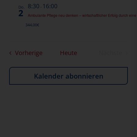
8:30
16:00
-
Do.
2
Ambulante Pflege neu denken – wirtschaftlicher Erfolg durch eine
344,00€
Veranstaltungen
Vorherige
Heute
Nächste
Veransta
Kalender abonnieren