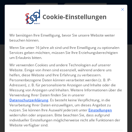
Skip
Newsletter
TarifNewsletter
Mit die
to
Cookie-Einstellungen
content
Mitglieder-Login
Wir benötigen Ihre Einwilligung, bevor Sie unsere Website weiter
Fort- und Weiterbildung I Termine
besuchen können.
Wenn Sie unter 16 Jahre alt sind und Ihre Einwilligung zu optionalen
Services geben möchten, müssen Sie Ihre Erziehungsberechtigten
um Erlaubnis bitten.
Wir verwenden Cookies und andere Technologien auf unserer
Website. Einige von ihnen sind essenziell, während andere uns
helfen, diese Website und Ihre Erfahrung zu verbessern.
Personenbezogene Daten können verarbeitet werden (z. B. IP-
Adressen), z. B. für personalisierte Anzeigen und Inhalte oder die
Messung von Anzeigen und Inhalten.
Weitere Informationen über die
Verwendung Ihrer Daten finden Sie in unserer
Zurück
Vor
Datenschutzerklärung
.
Es besteht keine Verpflichtung, in die
Verarbeitung Ihrer Daten einzuwilligen, um dieses Angebot zu
nutzen.
Sie können Ihre Auswahl jederzeit unter
Einstellungen
widerrufen oder anpassen.
Bitte beachten Sie, dass aufgrund
individueller Einstellungen möglicherweise nicht alle Funktionen der
Wirtschaftlicher Erfolg in
Website verfügbar sind.