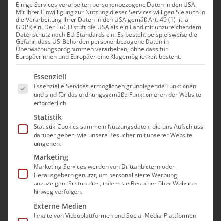
der ambulanten Pflege
Einige Services verarbeiten personenbezogene Daten in den USA.
Mit Ihrer Einwilligung zur Nutzung dieser Services willigen Sie auch in
die Verarbeitung Ihrer Daten in den USA gemäß Art. 49 (1) lit. a
GDPR ein. Der EuGH stuft die USA als ein Land mit unzureichendem
Im Rahmen eines praxisorientierten Seminars
Datenschutz nach EU-Standards ein. Es besteht beispielsweise die
„Wirtschaftlicher Erfolg in der ambulanten
Gefahr, dass US-Behörden personenbezogene Daten in
Überwachungsprogrammen verarbeiten, ohne dass für
Pflege“ erhalten Sie das Rüstzeug, wie Sie Ihre
Europäerinnen und Europäer eine Klagemöglichkeit besteht.
Leistungen aus pflegefachlicher und
Es folgt eine Liste der Service-Gruppen, für die e
Essenziell
wirtschaftlicher Sicht dem Kunden erläutern.
Essenzielle Services ermöglichen grundlegende Funktionen
und sind für das ordnungsgemäße Funktionieren der Website
erforderlich.
Viele Leistungen werden in der ambulanten
Statistik
Pflege „so nebenbei mit gemacht“. Aber ist
Statistik-Cookies sammeln Nutzungsdaten, die uns Aufschluss
das wirklich wirtschaftlich? Die Antwort ist
darüber geben, wie unsere Besucher mit unserer Website
umgehen.
leider nein.
Marketing
Marketing Services werden von Drittanbietern oder
Sogenannte “Eh-Da” Serviceleistungen wie
Herausgebern genutzt, um personalisierte Werbung
“Rezepte holen” oder “Briefkasten leeren”
anzuzeigen. Sie tun dies, indem sie Besucher über Websites
hinweg verfolgen.
sollten angesprochen und refinanziert
Externe Medien
werden. Damit am Ende beide Seiten
Inhalte von Videoplattformen und Social-Media-Plattformen