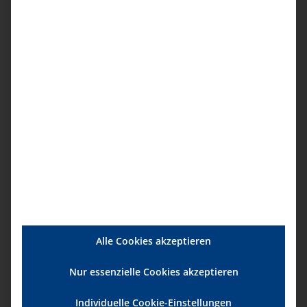
21.09.2027, 10.00 – 12.00 Uhr
Anmeldung
Details
Startdatum:
29. September|14:00
Enddatum:
29. September|16:00
Alle Cookies akzeptieren
Serien:
Nur essenzielle Cookies akzeptieren
Recht in der Pflege
Individuelle Cookie-Einstellungen