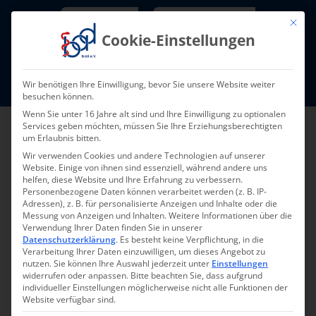
Skip
Newsletter
TarifNewsletter
Mit die
to
Cookie-Einstellungen
content
Mitglieder-Login
Wir benötigen Ihre Einwilligung, bevor Sie unsere Website weiter
Fort- und Weiterbildung I Termine
besuchen können.
Wenn Sie unter 16 Jahre alt sind und Ihre Einwilligung zu optionalen
Services geben möchten, müssen Sie Ihre Erziehungsberechtigten
um Erlaubnis bitten.
Wir verwenden Cookies und andere Technologien auf unserer
Website. Einige von ihnen sind essenziell, während andere uns
helfen, diese Website und Ihre Erfahrung zu verbessern.
Personenbezogene Daten können verarbeitet werden (z. B. IP-
Adressen), z. B. für personalisierte Anzeigen und Inhalte oder die
Messung von Anzeigen und Inhalten.
Weitere Informationen über die
Verwendung Ihrer Daten finden Sie in unserer
Zurück zur Übersicht
Datenschutzerklärung
.
Es besteht keine Verpflichtung, in die
Verarbeitung Ihrer Daten einzuwilligen, um dieses Angebot zu
nutzen.
Sie können Ihre Auswahl jederzeit unter
Einstellungen
widerrufen oder anpassen.
Bitte beachten Sie, dass aufgrund
individueller Einstellungen möglicherweise nicht alle Funktionen der
Website verfügbar sind.