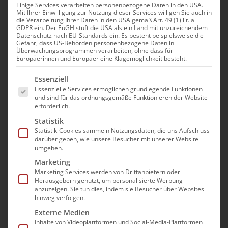
Einige Services verarbeiten personenbezogene Daten in den USA.
Mit Ihrer Einwilligung zur Nutzung dieser Services willigen Sie auch in
Rechtliche
die Verarbeitung Ihrer Daten in den USA gemäß Art. 49 (1) lit. a
GDPR ein. Der EuGH stuft die USA als ein Land mit unzureichendem
Rahmenbedingungen der
Datenschutz nach EU-Standards ein. Es besteht beispielsweise die
Gefahr, dass US-Behörden personenbezogene Daten in
ambulanten Versorgung
Überwachungsprogrammen verarbeiten, ohne dass für
Europäerinnen und Europäer eine Klagemöglichkeit besteht.
akuter und chronischer
Es folgt eine Liste der Service-Gruppen, für die e
Wunden
Essenziell
Essenzielle Services ermöglichen grundlegende Funktionen
und sind für das ordnungsgemäße Funktionieren der Website
29. September|14:00 - 16:00
erforderlich.
Statistik
Statistik-Cookies sammeln Nutzungsdaten, die uns Aufschluss
darüber geben, wie unsere Besucher mit unserer Website
umgehen.
Im Oktober 2021 wurden die Anforderungen
Marketing
an die Eignung von spezialisierten
Marketing Services werden von Drittanbietern oder
Leistungserbringern zur Versorgung von
Herausgebern genutzt, um personalisierte Werbung
anzuzeigen. Sie tun dies, indem sie Besucher über Websites
chronischen und schwer heilenden Wunden
hinweg verfolgen.
in die Rahmenempfehlungen nach § 132a
Externe Medien
Abs. 1 SGB V zur Versorgung mit Häuslicher
Inhalte von Videoplattformen und Social-Media-Plattformen