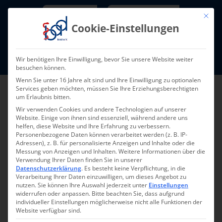
Skip
Newsletter
TarifNewsletter
Mit die
to
Cookie-Einstellungen
content
Mitglieder-Login
Wir benötigen Ihre Einwilligung, bevor Sie unsere Website weiter
Fort- und Weiterbildung I Termine
besuchen können.
Wenn Sie unter 16 Jahre alt sind und Ihre Einwilligung zu optionalen
Services geben möchten, müssen Sie Ihre Erziehungsberechtigten
um Erlaubnis bitten.
Wir verwenden Cookies und andere Technologien auf unserer
Website. Einige von ihnen sind essenziell, während andere uns
helfen, diese Website und Ihre Erfahrung zu verbessern.
Personenbezogene Daten können verarbeitet werden (z. B. IP-
Adressen), z. B. für personalisierte Anzeigen und Inhalte oder die
Messung von Anzeigen und Inhalten.
Weitere Informationen über die
Verwendung Ihrer Daten finden Sie in unserer
Zurück zur Übersicht
Datenschutzerklärung
.
Es besteht keine Verpflichtung, in die
Verarbeitung Ihrer Daten einzuwilligen, um dieses Angebot zu
nutzen.
Sie können Ihre Auswahl jederzeit unter
Einstellungen
widerrufen oder anpassen.
Bitte beachten Sie, dass aufgrund
individueller Einstellungen möglicherweise nicht alle Funktionen der
Website verfügbar sind.