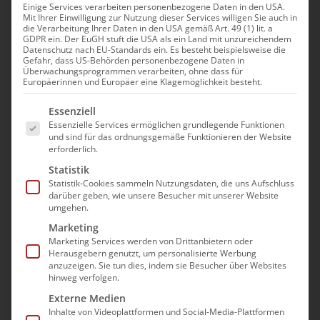
Einige Services verarbeiten personenbezogene Daten in den USA.
Mit Ihrer Einwilligung zur Nutzung dieser Services willigen Sie auch in
Modul: Validation – Eine
die Verarbeitung Ihrer Daten in den USA gemäß Art. 49 (1) lit. a
GDPR ein. Der EuGH stuft die USA als ein Land mit unzureichendem
Chance für Fachkräfte und
Datenschutz nach EU-Standards ein. Es besteht beispielsweise die
Gefahr, dass US-Behörden personenbezogene Daten in
Schüler im Pflegealltag |
Überwachungsprogrammen verarbeiten, ohne dass für
Europäerinnen und Europäer eine Klagemöglichkeit besteht.
Praxisanleiter
Es folgt eine Liste der Service-Gruppen, für die e
Essenziell
3. Dezember|9:00 - 17:00
Essenzielle Services ermöglichen grundlegende Funktionen
und sind für das ordnungsgemäße Funktionieren der Website
erforderlich.
Statistik
Statistik-Cookies sammeln Nutzungsdaten, die uns Aufschluss
darüber geben, wie unsere Besucher mit unserer Website
umgehen.
Die Teilnahme an der
Marketing
Marketing Services werden von Drittanbietern oder
Veranstaltung erfolgt im Wege
Herausgebern genutzt, um personalisierte Werbung
einer “Präsenz im digitalen
anzuzeigen. Sie tun dies, indem sie Besucher über Websites
hinweg verfolgen.
Raum”. Es wird mit dem Video-
Externe Medien
Konferenzprogramm GoToMeeting
Inhalte von Videoplattformen und Social-Media-Plattformen