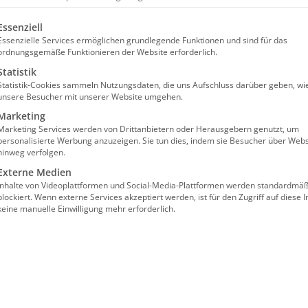
olgt eine Liste der Service-Gruppen, für die eine Einw
Essenziell
Essenzielle Services ermöglichen grundlegende Funktionen und sind für das
ordnungsgemäße Funktionieren der Website erforderlich.
Statistik
Statistik-Cookies sammeln Nutzungsdaten, die uns Aufschluss darüber geben, wi
unsere Besucher mit unserer Website umgehen.
für die kompetenzorientierte
Marketing
Marketing Services werden von Drittanbietern oder Herausgebern genutzt, um
personalisierte Werbung anzuzeigen. Sie tun dies, indem sie Besucher über Webs
hinweg verfolgen.
Externe Medien
Inhalte von Videoplattformen und Social-Media-Plattformen werden standardmäß
blockiert. Wenn externe Services akzeptiert werden, ist für den Zugriff auf diese I
keine manuelle Einwilligung mehr erforderlich.
lgt im Wege einer “Präsenz im digitalen
nzprogramm GoToMeeting gearbeitet.