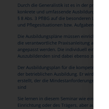
Durch die Generalistik ist es in der praktis
konkrete und umfassende Ausbildungspläne z
§ 8 Abs. 3 PflBG auf die besonderen Lernpot
und Pflegesituationen bzw. Aufgabenstellung
Die Ausbildungspläne müssen einrichtungs- 
die verantwortliche Praxisanleitung an die 
angepasst werden. Die individuell eingebra
Auszubildenden sind dabei ebenso zu berücks
Der Ausbildungsplan für die kompetenzorienti
der betrieblichen Ausbildung. Er wird auf 
erstellt, der die Mindestanforderungen darst
sind
Sie lernen in diesem Seminar wie ein Ausbi
Einrichtung oder des Trägers, aber auch an 