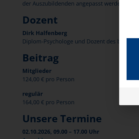
der Auszubildenden angepasst werden kann
Dozent
Dirk Halfenberg
Diplom-Psychologe und Dozent des bad e.V.
Beitrag
Mitglieder
124,00 € pro Person
regulär
164,00 € pro Person
Unsere Termine
02.10.2026, 09.00 – 17.00 Uhr