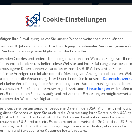
Newsletter
TarifNewsletter
Mitgliede
Cookie-Einstellungen
Über uns
Aktuelles & Presse
L
ötigen Ihre Einwilligung, bevor Sie unsere Website weiter besuchen können.
e unter 16 Jahre alt sind und Ihre Einwilligung zu optionalen Services geben möc
 Sie Ihre Erziehungsberechtigten um Erlaubnis bitten.
rwenden Cookies und andere Technologien auf unserer Website. Einige von ihnen
ell, während andere uns helfen, diese Website und Ihre Erfahrung zu verbessern
nbezogene Daten können verarbeitet werden (z. B. IP-Adressen), z. B. für
alisierte Anzeigen und Inhalte oder die Messung von Anzeigen und Inhalten.
Wei
ationen über die Verwendung Ihrer Daten finden Sie in unserer
Datenschutzerkl
eht keine Verpflichtung, in die Verarbeitung Ihrer Daten einzuwilligen, um dieses
t zu nutzen.
Sie können Ihre Auswahl jederzeit unter
Einstellungen
widerrufen 
en.
Bitte beachten Sie, dass aufgrund individueller Einstellungen möglicherweise
nktionen der Website verfügbar sind.
Services verarbeiten personenbezogene Daten in den USA. Mit Ihrer Einwilligung
 dieser Services willigen Sie auch in die Verarbeitung Ihrer Daten in den USA 
 (1) lit. a GDPR ein. Der EuGH stuft die USA als ein Land mit unzureichendem
chutz nach EU-Standards ein. Es besteht beispielsweise die Gefahr, dass US-Be
enbezogene Daten in Überwachungsprogrammen verarbeiten, ohne dass für
erinnen und Europäer eine Klagemöglichkeit besteht.