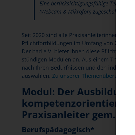
Eine berücksichtigungsfähige Teilnahme 
(Webcam & Mikrofon) zugeschaltet sind
Seit 2020 sind alle Praxisanleiterinnen und Pr
Pflichtfortbildungen im Umfang von 24 Stun
Der bad e.V. bietet Ihnen diese Pflichtfortb
stündigen Modulen an. Aus einem Themenpo
nach Ihren Bedürfnissen und den individuelle
auswählen.
Zu unserer Themenübersicht.
Modul: Der Ausbildungs
kompetenzorientierte 
Praxisanleiter gem. § 4 
Berufspädagogisch*