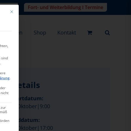
r-Login
Fort- und Weiterbildung I Termine
Mit diesem Button wird der Dialog geschlossen. Seine Funktionalität ist ide
eistungen
Shop
Kontakt
hten,
 sind
.
tere
ärung
.
Details
oder
 nicht
Startdatum:
2. Oktober|9:00
 zur
gemäß
Enddatum:
hörden
2. Oktober|17:00