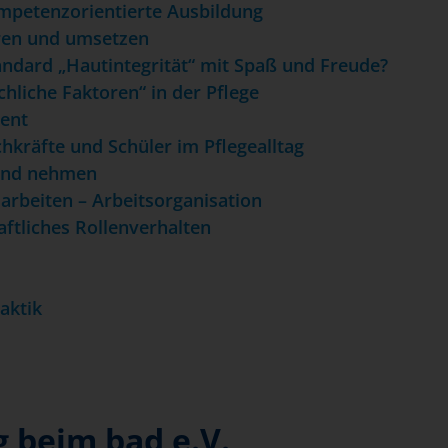
mpetenzorientierte Ausbildung
ären und umsetzen
andard „Hautintegrität“ mit Spaß und Freude?
hliche Faktoren“ in der Pflege
ent
chkräfte und Schüler im Pflegealltag
 und nehmen
 arbeiten – Arbeitsorganisation
aftliches Rollenverhalten
aktik
g beim bad e.V.