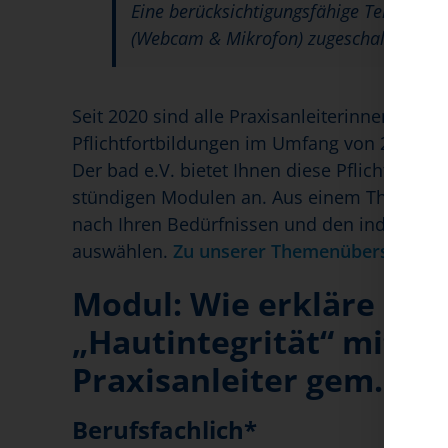
Eine berücksichtigungsfähige Teilnahme 
(Webcam & Mikrofon) zugeschaltet sind
Seit 2020 sind alle Praxisanleiterinnen und Pr
Pflichtfortbildungen im Umfang von 24 Stun
Der bad e.V. bietet Ihnen diese Pflichtfortb
stündigen Modulen an. Aus einem Themenpo
nach Ihren Bedürfnissen und den individuelle
auswählen.
Zu unserer Themenübersicht.
Modul:
Wie erkläre ich
„Hautintegrität“ mit S
Praxisanleiter gem. § 4 
Berufsfachlich*