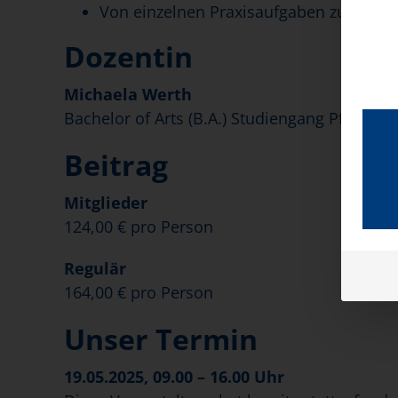
Von einzelnen Praxisaufgaben zum Ge
Dozentin
Michaela Werth
Bachelor of Arts (B.A.) Studiengang Pflege u
Beitrag
Mitglieder
124,00 € pro Person
Regulär
164,00 € pro Person
Unser Termin
19.05.2025, 09.00 – 16.00 Uhr