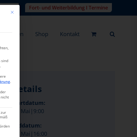
r-Login
Fort- und Weiterbildung I Termine
Mit diesem Button wird der Dialog geschlossen. Seine Funktionalität ist ide
eistungen
Shop
Kontakt
hten,
 sind
.
tere
ärung
.
Details
oder
 nicht
Startdatum:
19. Mai|9:00
 zur
gemäß
Enddatum:
hörden
19. Mai|16:00