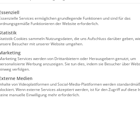
olgt eine Liste der Service-Gruppen, für die eine Einw
Essenziell
Essenzielle Services ermöglichen grundlegende Funktionen und sind für das
ordnungsgemäße Funktionieren der Website erforderlich.
Statistik
Statistik-Cookies sammeln Nutzungsdaten, die uns Aufschluss darüber geben, wi
unsere Besucher mit unserer Website umgehen.
Expertenstandard
Marketing
Marketing Services werden von Drittanbietern oder Herausgebern genutzt, um
nd Freude? | Praxisanleiter
personalisierte Werbung anzuzeigen. Sie tun dies, indem sie Besucher über Webs
hinweg verfolgen.
Externe Medien
Inhalte von Videoplattformen und Social-Media-Plattformen werden standardmäß
blockiert. Wenn externe Services akzeptiert werden, ist für den Zugriff auf diese I
keine manuelle Einwilligung mehr erforderlich.
lgt im Wege einer “Präsenz im digitalen
nzprogramm GoToMeeting gearbeitet.