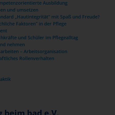
mpetenzorientierte Ausbildung
ären und umsetzen
andard „Hautintegrität“ mit Spaß und Freude?
hliche Faktoren“ in der Pflege
ent
chkräfte und Schüler im Pflegealltag
 und nehmen
 arbeiten – Arbeitsorganisation
aftliches Rollenverhalten
aktik
g beim bad e.V.