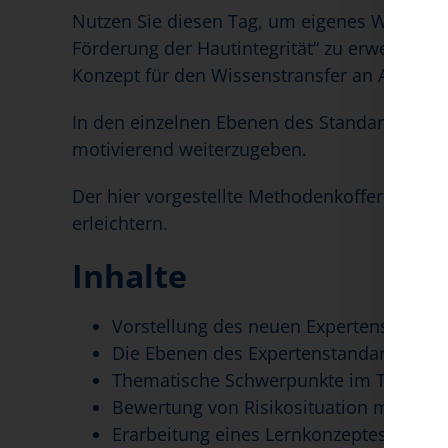
Nutzen Sie diesen Tag, um eigenes Wissen 
Förderung der Hautintegrität“ zu erwerben od
Konzept für den Wissenstransfer an Auszubi
In den einzelnen Ebenen des Standards wird 
motivierend weiterzugeben.
Der hier vorgestellte Methodenkoffer soll Ihr
erleichtern.
Inhalte
Vorstellung des neuen Expertenstandar
Die Ebenen des Expertenstandards für 
Thematische Schwerpunkte im Thema 
Bewertung von Risikosituation mit Ausz
Erarbeitung eines Lernkonzeptes zur U