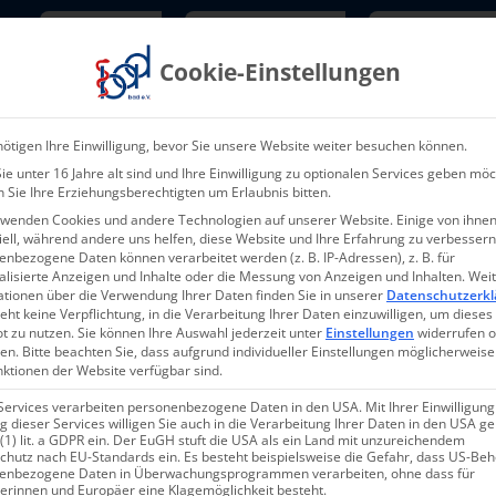
Newsletter
TarifNewsletter
Mitgliede
Cookie-Einstellungen
Über uns
Aktuelles & Presse
L
ötigen Ihre Einwilligung, bevor Sie unsere Website weiter besuchen können.
e unter 16 Jahre alt sind und Ihre Einwilligung zu optionalen Services geben möc
 Sie Ihre Erziehungsberechtigten um Erlaubnis bitten.
rwenden Cookies und andere Technologien auf unserer Website. Einige von ihnen
ell, während andere uns helfen, diese Website und Ihre Erfahrung zu verbessern
nbezogene Daten können verarbeitet werden (z. B. IP-Adressen), z. B. für
alisierte Anzeigen und Inhalte oder die Messung von Anzeigen und Inhalten.
Wei
ationen über die Verwendung Ihrer Daten finden Sie in unserer
Datenschutzerkl
eht keine Verpflichtung, in die Verarbeitung Ihrer Daten einzuwilligen, um dieses
t zu nutzen.
Sie können Ihre Auswahl jederzeit unter
Einstellungen
widerrufen 
en.
Bitte beachten Sie, dass aufgrund individueller Einstellungen möglicherweise
nktionen der Website verfügbar sind.
Services verarbeiten personenbezogene Daten in den USA. Mit Ihrer Einwilligung
 dieser Services willigen Sie auch in die Verarbeitung Ihrer Daten in den USA 
 (1) lit. a GDPR ein. Der EuGH stuft die USA als ein Land mit unzureichendem
chutz nach EU-Standards ein. Es besteht beispielsweise die Gefahr, dass US-Be
enbezogene Daten in Überwachungsprogrammen verarbeiten, ohne dass für
erinnen und Europäer eine Klagemöglichkeit besteht.