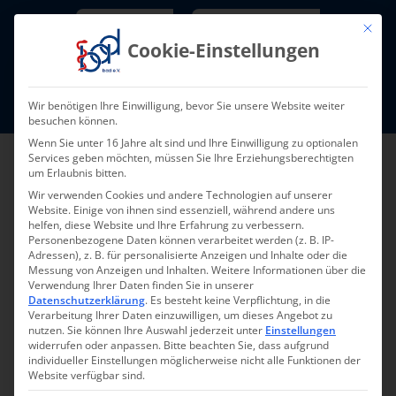
Skip
Newsletter
TarifNewsletter
Mit die
to
Cookie-Einstellungen
content
Mitglieder-Login
Wir benötigen Ihre Einwilligung, bevor Sie unsere Website weiter
Fort- und Weiterbildung I Termine
besuchen können.
Wenn Sie unter 16 Jahre alt sind und Ihre Einwilligung zu optionalen
Services geben möchten, müssen Sie Ihre Erziehungsberechtigten
um Erlaubnis bitten.
Wir verwenden Cookies und andere Technologien auf unserer
Website. Einige von ihnen sind essenziell, während andere uns
helfen, diese Website und Ihre Erfahrung zu verbessern.
Personenbezogene Daten können verarbeitet werden (z. B. IP-
Adressen), z. B. für personalisierte Anzeigen und Inhalte oder die
Messung von Anzeigen und Inhalten.
Weitere Informationen über die
Verwendung Ihrer Daten finden Sie in unserer
Zurück zur Übersicht
Datenschutzerklärung
.
Es besteht keine Verpflichtung, in die
Verarbeitung Ihrer Daten einzuwilligen, um dieses Angebot zu
nutzen.
Sie können Ihre Auswahl jederzeit unter
Einstellungen
widerrufen oder anpassen.
Bitte beachten Sie, dass aufgrund
individueller Einstellungen möglicherweise nicht alle Funktionen der
Website verfügbar sind.