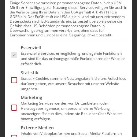
Einige Services verarbeiten personenbezogene Daten in den USA.
Mit Ihrer Einwilligung zur Nutzung dieser Services willigen Sie auch in
Modul: Gemeinsam stark:
die Verarbeitung Ihrer Daten in den USA gemäß Art. 49 (1) lit. a
GDPR ein. Der EuGH stuft die USA als ein Land mit unzureichendem
Sprachbarrieren mit
Datenschutz nach EU-Standards ein. Es besteht beispielsweise die
Gefahr, dass US-Behörden personenbezogene Daten in
Auszubildenden meistern
Überwachungsprogrammen verarbeiten, ohne dass für
Europäerinnen und Europäer eine Klagemöglichkeit besteht.
und kulturelle
Es folgt eine Liste der Service-Gruppen, für die e
Unterschiede verstehen |
Essenziell
Essenzielle Services ermöglichen grundlegende Funktionen
Praxisanleiter
und sind für das ordnungsgemäße Funktionieren der Website
erforderlich.
16. September|9:00 - 17:00
Statistik
Statistik-Cookies sammeln Nutzungsdaten, die uns Aufschluss
darüber geben, wie unsere Besucher mit unserer Website
umgehen.
Marketing
Marketing Services werden von Drittanbietern oder
Herausgebern genutzt, um personalisierte Werbung
anzuzeigen. Sie tun dies, indem sie Besucher über Websites
Die Teilnahme an der
hinweg verfolgen.
Veranstaltung erfolgt im Wege
Externe Medien
einer “Präsenz im digitalen
Inhalte von Videoplattformen und Social-Media-Plattformen