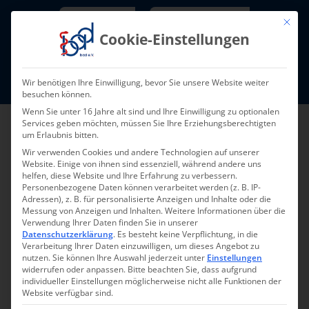
Skip
Newsletter
TarifNewsletter
Mit die
to
Cookie-Einstellungen
content
Mitglieder-Login
Wir benötigen Ihre Einwilligung, bevor Sie unsere Website weiter
Fort- und Weiterbildung I Termine
besuchen können.
Wenn Sie unter 16 Jahre alt sind und Ihre Einwilligung zu optionalen
Services geben möchten, müssen Sie Ihre Erziehungsberechtigten
um Erlaubnis bitten.
Wir verwenden Cookies und andere Technologien auf unserer
Website. Einige von ihnen sind essenziell, während andere uns
helfen, diese Website und Ihre Erfahrung zu verbessern.
Personenbezogene Daten können verarbeitet werden (z. B. IP-
Adressen), z. B. für personalisierte Anzeigen und Inhalte oder die
Messung von Anzeigen und Inhalten.
Weitere Informationen über die
Verwendung Ihrer Daten finden Sie in unserer
Zurück zur Übersicht
Datenschutzerklärung
.
Es besteht keine Verpflichtung, in die
Verarbeitung Ihrer Daten einzuwilligen, um dieses Angebot zu
nutzen.
Sie können Ihre Auswahl jederzeit unter
Einstellungen
widerrufen oder anpassen.
Bitte beachten Sie, dass aufgrund
individueller Einstellungen möglicherweise nicht alle Funktionen der
Website verfügbar sind.