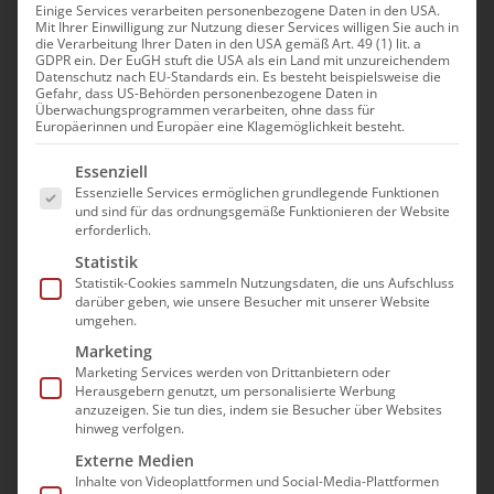
Einige Services verarbeiten personenbezogene Daten in den USA.
Mit Ihrer Einwilligung zur Nutzung dieser Services willigen Sie auch in
Medikamentenbeauftragter
die Verarbeitung Ihrer Daten in den USA gemäß Art. 49 (1) lit. a
GDPR ein. Der EuGH stuft die USA als ein Land mit unzureichendem
– Anlehnung an §112 SGB XI
Datenschutz nach EU-Standards ein. Es besteht beispielsweise die
Gefahr, dass US-Behörden personenbezogene Daten in
Überwachungsprogrammen verarbeiten, ohne dass für
17. November|9:00 - 13:30
Europäerinnen und Europäer eine Klagemöglichkeit besteht.
Es folgt eine Liste der Service-Gruppen, für die e
Essenziell
Essenzielle Services ermöglichen grundlegende Funktionen
und sind für das ordnungsgemäße Funktionieren der Website
erforderlich.
Statistik
Statistik-Cookies sammeln Nutzungsdaten, die uns Aufschluss
Die Teilnahme an der
darüber geben, wie unsere Besucher mit unserer Website
umgehen.
Veranstaltung erfolgt im Wege
Marketing
einer “Präsenz im digitalen
Marketing Services werden von Drittanbietern oder
Raum”. Es wird mit dem Video-
Herausgebern genutzt, um personalisierte Werbung
anzuzeigen. Sie tun dies, indem sie Besucher über Websites
Konferenzprogramm GoToMeeting
hinweg verfolgen.
gearbeitet.
Externe Medien
Eine berücksichtigungsfähige
Inhalte von Videoplattformen und Social-Media-Plattformen