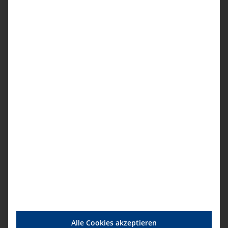
17.11. und 18.11.2026, jeweils 09.00 – 13.30
Uhr
Anmeldung
12.04. und 13.04.2027, jeweils 09.00 – 13.30
Uhr
Anmeldung
08.11. und 09.11.2027, jeweils 09.00 – 13.30
Uhr
Anmeldung
Details
Startdatum:
17. November|9:00
Alle Cookies akzeptieren