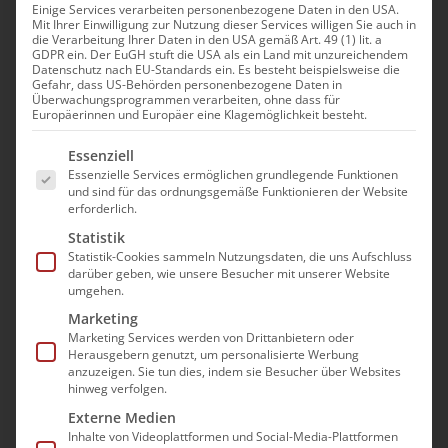
Einige Services verarbeiten personenbezogene Daten in den USA.
Mit Ihrer Einwilligung zur Nutzung dieser Services willigen Sie auch in
Modul: Dynamisches
die Verarbeitung Ihrer Daten in den USA gemäß Art. 49 (1) lit. a
GDPR ein. Der EuGH stuft die USA als ein Land mit unzureichendem
Konfliktmanagement |
Datenschutz nach EU-Standards ein. Es besteht beispielsweise die
Gefahr, dass US-Behörden personenbezogene Daten in
Praxisanleiter
Überwachungsprogrammen verarbeiten, ohne dass für
Europäerinnen und Europäer eine Klagemöglichkeit besteht.
4. November|9:00 - 17:00
Es folgt eine Liste der Service-Gruppen, für die e
Essenziell
Essenzielle Services ermöglichen grundlegende Funktionen
und sind für das ordnungsgemäße Funktionieren der Website
erforderlich.
Statistik
Statistik-Cookies sammeln Nutzungsdaten, die uns Aufschluss
darüber geben, wie unsere Besucher mit unserer Website
Die Teilnahme an der
umgehen.
Veranstaltung erfolgt im Wege
Marketing
Marketing Services werden von Drittanbietern oder
einer “Präsenz im digitalen
Herausgebern genutzt, um personalisierte Werbung
Raum”. Es wird mit dem Video-
anzuzeigen. Sie tun dies, indem sie Besucher über Websites
hinweg verfolgen.
Konferenzprogramm GoToMeeting
Externe Medien
gearbeitet.
Inhalte von Videoplattformen und Social-Media-Plattformen