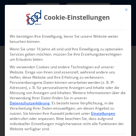
Skip
Newsletter
TarifNewsletter
Mit die
to
Cookie-Einstellungen
content
Mitglieder-Login
Wir benötigen Ihre Einwilligung, bevor Sie unsere Website weiter
Fort- und Weiterbildung I Termine
besuchen können.
Wenn Sie unter 16 Jahre alt sind und Ihre Einwilligung zu optionalen
Services geben möchten, müssen Sie Ihre Erziehungsberechtigten
um Erlaubnis bitten.
Wir verwenden Cookies und andere Technologien auf unserer
Website. Einige von ihnen sind essenziell, während andere uns
helfen, diese Website und Ihre Erfahrung zu verbessern.
Personenbezogene Daten können verarbeitet werden (z. B. IP-
Adressen), z. B. für personalisierte Anzeigen und Inhalte oder die
Messung von Anzeigen und Inhalten.
Weitere Informationen über die
Verwendung Ihrer Daten finden Sie in unserer
Zurück zur Übersicht
Datenschutzerklärung
.
Es besteht keine Verpflichtung, in die
Verarbeitung Ihrer Daten einzuwilligen, um dieses Angebot zu
nutzen.
Sie können Ihre Auswahl jederzeit unter
Einstellungen
widerrufen oder anpassen.
Bitte beachten Sie, dass aufgrund
individueller Einstellungen möglicherweise nicht alle Funktionen der
Website verfügbar sind.