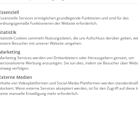
olgt eine Liste der Service-Gruppen, für die eine Einw
Essenziell
Essenzielle Services ermöglichen grundlegende Funktionen und sind für das
ordnungsgemäße Funktionieren der Website erforderlich.
Statistik
Statistik-Cookies sammeln Nutzungsdaten, die uns Aufschluss darüber geben, wi
unsere Besucher mit unserer Website umgehen.
ling für Tagespflegen
Marketing
Marketing Services werden von Drittanbietern oder Herausgebern genutzt, um
personalisierte Werbung anzuzeigen. Sie tun dies, indem sie Besucher über Webs
hinweg verfolgen.
Externe Medien
Inhalte von Videoplattformen und Social-Media-Plattformen werden standardmäß
blockiert. Wenn externe Services akzeptiert werden, ist für den Zugriff auf diese I
keine manuelle Einwilligung mehr erforderlich.
lgt im Wege einer “Präsenz im digitalen
nzprogramm GoToMeeting gearbeitet.