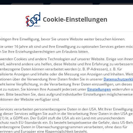
Newsletter
TarifNewsletter
Mitgliede
Cookie-Einstellungen
Über uns
Aktuelles & Presse
L
ötigen Ihre Einwilligung, bevor Sie unsere Website weiter besuchen können.
e unter 16 Jahre alt sind und Ihre Einwilligung zu optionalen Services geben möc
 Sie Ihre Erziehungsberechtigten um Erlaubnis bitten.
rwenden Cookies und andere Technologien auf unserer Website. Einige von ihnen
ell, während andere uns helfen, diese Website und Ihre Erfahrung zu verbessern
nbezogene Daten können verarbeitet werden (z. B. IP-Adressen), z. B. für
alisierte Anzeigen und Inhalte oder die Messung von Anzeigen und Inhalten.
Wei
ationen über die Verwendung Ihrer Daten finden Sie in unserer
Datenschutzerkl
eht keine Verpflichtung, in die Verarbeitung Ihrer Daten einzuwilligen, um dieses
t zu nutzen.
Sie können Ihre Auswahl jederzeit unter
Einstellungen
widerrufen 
en.
Bitte beachten Sie, dass aufgrund individueller Einstellungen möglicherweise
nktionen der Website verfügbar sind.
Services verarbeiten personenbezogene Daten in den USA. Mit Ihrer Einwilligung
 dieser Services willigen Sie auch in die Verarbeitung Ihrer Daten in den USA 
 (1) lit. a GDPR ein. Der EuGH stuft die USA als ein Land mit unzureichendem
chutz nach EU-Standards ein. Es besteht beispielsweise die Gefahr, dass US-Be
enbezogene Daten in Überwachungsprogrammen verarbeiten, ohne dass für
erinnen und Europäer eine Klagemöglichkeit besteht.