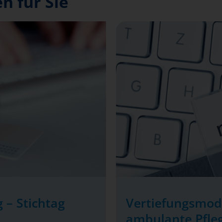
n für Sie
 – Stichtag
Vertiefungsmod
ambulante Pfle