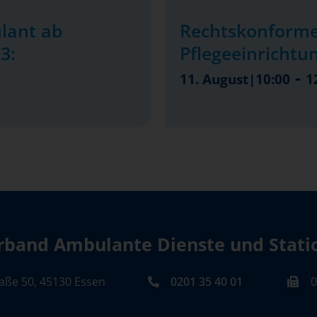
lant ab
Rechtskonforme
3:
Pflegeeinrichtu
-
11. August|10:00
1
band Ambulante Dienste und Station
aße 50, 45130 Essen
0201 35 40 01
0