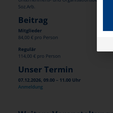
Soz.Arb.
Beitrag
Mitglieder
84,00 € pro Person
Regulär
114,00 € pro Person
Unser Termin
07.12.2026, 09.00 – 11.00 Uhr
Anmeldung