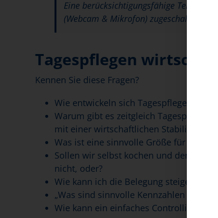
Eine berücksichtigungsfähige Teilnahme 
(Webcam & Mikrofon) zugeschaltet sind
Tagespflegen wirtschaft
Kennen Sie diese Fragen?
Wie entwickeln sich Tagespflegen in De
Warum gibt es zeitgleich Tagespflegen 
mit einer wirtschaftlichen Stabilität?
Was ist eine sinnvolle Größe für eine T
Sollen wir selbst kochen und den Fahrd
nicht, oder?
Wie kann ich die Belegung steigern/ ve
„Was sind sinnvolle Kennzahlen für Tag
Wie kann ein einfaches Controlling für