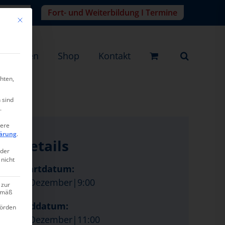
r-Login
Fort- und Weiterbildung I Termine
Mit diesem Button wird der Dialog geschlossen. Seine Funktionalität ist ide
eistungen
Shop
Kontakt
hten,
 sind
.
tere
ärung
.
Details
oder
 nicht
Startdatum:
7. Dezember|9:00
 zur
gemäß
Enddatum:
hörden
7. Dezember|11:00