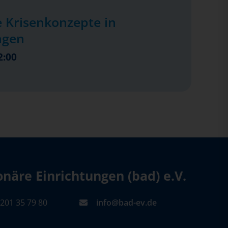
 Krisenkonzepte in
ngen
2:00
äre Einrichtungen (bad) e.V.
201 35 79 80
info@bad-ev.de