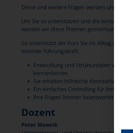
Diese und weitere Fragen werden uns oft in d
Um Sie zu unterstützen und die wirtschaftlic
werden wir diese Themen gemeinsam bespre
So unterstützt der Kurs Sie im Alltag als Ge
leitende Führungskraft:
Entwicklung und Strukturdaten von Tage
kennenlernen
Sie erhalten hilfreiche Kennzahlen zur
Ein einfaches Controlling für Ihre Tages
Ihre Fragen können beantwortet werde
Dozent
Peter Wawrik
Unternehmens- und Organisationsberater, Gu