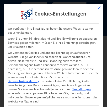
Skip
Newsletter
TarifNewsletter
Mit die
to
Cookie-Einstellungen
content
Mitglieder-Login
Wir benötigen Ihre Einwilligung, bevor Sie unsere Website weiter
Fort- und Weiterbildung I Termine
besuchen können.
Wenn Sie unter 16 Jahre alt sind und Ihre Einwilligung zu optionalen
Services geben möchten, müssen Sie Ihre Erziehungsberechtigten
um Erlaubnis bitten.
Wir verwenden Cookies und andere Technologien auf unserer
Website. Einige von ihnen sind essenziell, während andere uns
helfen, diese Website und Ihre Erfahrung zu verbessern.
Personenbezogene Daten können verarbeitet werden (z. B. IP-
Adressen), z. B. für personalisierte Anzeigen und Inhalte oder die
Messung von Anzeigen und Inhalten.
Weitere Informationen über die
Verwendung Ihrer Daten finden Sie in unserer
Zurück zur Übersicht
Datenschutzerklärung
.
Es besteht keine Verpflichtung, in die
Verarbeitung Ihrer Daten einzuwilligen, um dieses Angebot zu
nutzen.
Sie können Ihre Auswahl jederzeit unter
Einstellungen
widerrufen oder anpassen.
Bitte beachten Sie, dass aufgrund
individueller Einstellungen möglicherweise nicht alle Funktionen der
Website verfügbar sind.