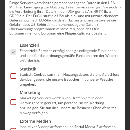
Einige Services verarbeiten personenbezogene Daten in den USA.
Mit Ihrer Einwilligung zur Nutzung dieser Services willigen Sie auch in
Fresh-Up: Pflegeberatung
die Verarbeitung Ihrer Daten in den USA gemäß Art. 49 (1) lit. a
GDPR ein. Der EuGH stuft die USA als ein Land mit unzureichendem
nach § 45 SGB XI /
Datenschutz nach EU-Standards ein. Es besteht beispielsweise die
Gefahr, dass US-Behörden personenbezogene Daten in
Aufbaumodul für
Überwachungsprogrammen verarbeiten, ohne dass für
Europäerinnen und Europäer eine Klagemöglichkeit besteht.
Pflegeberater nach § 7a
Es folgt eine Liste der Service-Gruppen, für die e
SGB XI
Essenziell
Essenzielle Services ermöglichen grundlegende Funktionen
und sind für das ordnungsgemäße Funktionieren der Website
23. November|10:00 - 12:00
erforderlich.
Serientermin
(Alle ansehen)
Statistik
Statistik-Cookies sammeln Nutzungsdaten, die uns Aufschluss
darüber geben, wie unsere Besucher mit unserer Website
umgehen.
Marketing
Marketing Services werden von Drittanbietern oder
Herausgebern genutzt, um personalisierte Werbung
anzuzeigen. Sie tun dies, indem sie Besucher über Websites
Die Teilnahme an der
hinweg verfolgen.
Veranstaltung erfolgt im Wege
Externe Medien
Inhalte von Videoplattformen und Social-Media-Plattformen
einer “Präsenz im digitalen