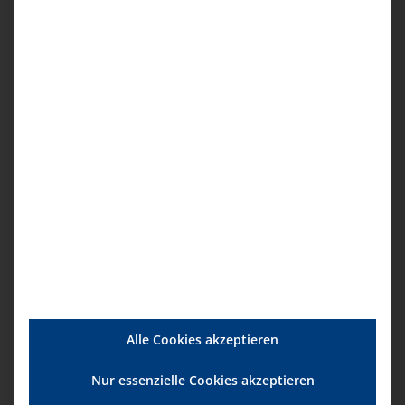
Regulär
114,00 € pro Person
Unsere Termine
10.11.2026, 14.00 – 16.00 Uhr
Anmeldung
Details
Startdatum:
10. November|14:00
Alle Cookies akzeptieren
Enddatum:
10. November|16:00
Nur essenzielle Cookies akzeptieren