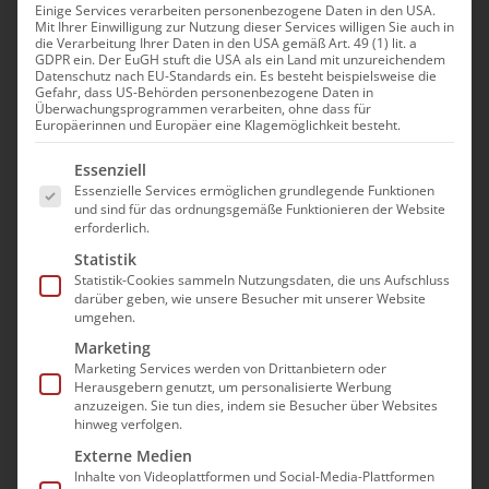
Einige Services verarbeiten personenbezogene Daten in den USA.
Mit Ihrer Einwilligung zur Nutzung dieser Services willigen Sie auch in
Psychische
die Verarbeitung Ihrer Daten in den USA gemäß Art. 49 (1) lit. a
GDPR ein. Der EuGH stuft die USA als ein Land mit unzureichendem
Gefährdungsbeurteilung
Datenschutz nach EU-Standards ein. Es besteht beispielsweise die
Gefahr, dass US-Behörden personenbezogene Daten in
und Betriebliches
Überwachungsprogrammen verarbeiten, ohne dass für
Europäerinnen und Europäer eine Klagemöglichkeit besteht.
Gesundheitsmanagement
Es folgt eine Liste der Service-Gruppen, für die e
Essenziell
10. November|14:00 - 16:00
Essenzielle Services ermöglichen grundlegende Funktionen
und sind für das ordnungsgemäße Funktionieren der Website
erforderlich.
Statistik
Statistik-Cookies sammeln Nutzungsdaten, die uns Aufschluss
darüber geben, wie unsere Besucher mit unserer Website
umgehen.
Die Teilnahme an der
Marketing
Marketing Services werden von Drittanbietern oder
Veranstaltung erfolgt im Wege
Herausgebern genutzt, um personalisierte Werbung
einer “Präsenz im digitalen
anzuzeigen. Sie tun dies, indem sie Besucher über Websites
hinweg verfolgen.
Raum”. Es wird mit dem Video-
Externe Medien
Konferenzprogramm GoToMeeting
Inhalte von Videoplattformen und Social-Media-Plattformen