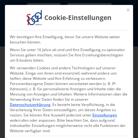
Skip
Newsletter
TarifNewsletter
Mit die
to
Cookie-Einstellungen
content
Mitglieder-Login
Wir benötigen Ihre Einwilligung, bevor Sie unsere Website weiter
Fort- und Weiterbildung I Termine
besuchen können.
Wenn Sie unter 16 Jahre alt sind und Ihre Einwilligung zu optionalen
Services geben möchten, müssen Sie Ihre Erziehungsberechtigten
um Erlaubnis bitten.
Wir verwenden Cookies und andere Technologien auf unserer
Website. Einige von ihnen sind essenziell, während andere uns
helfen, diese Website und Ihre Erfahrung zu verbessern.
Personenbezogene Daten können verarbeitet werden (z. B. IP-
Adressen), z. B. für personalisierte Anzeigen und Inhalte oder die
Messung von Anzeigen und Inhalten.
Weitere Informationen über die
Verwendung Ihrer Daten finden Sie in unserer
Zurück zur Übersicht
Datenschutzerklärung
.
Es besteht keine Verpflichtung, in die
Verarbeitung Ihrer Daten einzuwilligen, um dieses Angebot zu
nutzen.
Sie können Ihre Auswahl jederzeit unter
Einstellungen
widerrufen oder anpassen.
Bitte beachten Sie, dass aufgrund
individueller Einstellungen möglicherweise nicht alle Funktionen der
Website verfügbar sind.