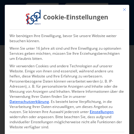
Skip
Newsletter
TarifNewsletter
Mit die
to
Cookie-Einstellungen
content
Mitglieder-Login
Wir benötigen Ihre Einwilligung, bevor Sie unsere Website weiter
Fort- und Weiterbildung I Termine
besuchen können.
Wenn Sie unter 16 Jahre alt sind und Ihre Einwilligung zu optionalen
Services geben möchten, müssen Sie Ihre Erziehungsberechtigten
um Erlaubnis bitten.
Wir verwenden Cookies und andere Technologien auf unserer
Website. Einige von ihnen sind essenziell, während andere uns
helfen, diese Website und Ihre Erfahrung zu verbessern.
Personenbezogene Daten können verarbeitet werden (z. B. IP-
Adressen), z. B. für personalisierte Anzeigen und Inhalte oder die
Messung von Anzeigen und Inhalten.
Weitere Informationen über die
Verwendung Ihrer Daten finden Sie in unserer
Zurück zur Übersicht
Datenschutzerklärung
.
Es besteht keine Verpflichtung, in die
Verarbeitung Ihrer Daten einzuwilligen, um dieses Angebot zu
nutzen.
Sie können Ihre Auswahl jederzeit unter
Einstellungen
widerrufen oder anpassen.
Bitte beachten Sie, dass aufgrund
individueller Einstellungen möglicherweise nicht alle Funktionen der
Website verfügbar sind.