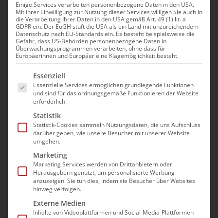
Einige Services verarbeiten personenbezogene Daten in den USA.
Mit Ihrer Einwilligung zur Nutzung dieser Services willigen Sie auch in
Häusliche Krankenpflege §
die Verarbeitung Ihrer Daten in den USA gemäß Art. 49 (1) lit. a
GDPR ein. Der EuGH stuft die USA als ein Land mit unzureichendem
37 SGB V – Professionelles
Datenschutz nach EU-Standards ein. Es besteht beispielsweise die
Gefahr, dass US-Behörden personenbezogene Daten in
Verordnungsmanagement
Überwachungsprogrammen verarbeiten, ohne dass für
Europäerinnen und Europäer eine Klagemöglichkeit besteht.
7. September|13:00 - 16:00
Es folgt eine Liste der Service-Gruppen, für die e
Essenziell
Essenzielle Services ermöglichen grundlegende Funktionen
und sind für das ordnungsgemäße Funktionieren der Website
erforderlich.
Statistik
Verordnung, Erbringung,
Statistik-Cookies sammeln Nutzungsdaten, die uns Aufschluss
darüber geben, wie unsere Besucher mit unserer Website
Abrechnung
umgehen.
Marketing
Wenn eine versicherte Person von seiner
Marketing Services werden von Drittanbietern oder
Herausgebern genutzt, um personalisierte Werbung
behandelnden Ärzt:in eine Verordnung zur
anzuzeigen. Sie tun dies, indem sie Besucher über Websites
„Häusliche Krankenpflege (HKP)“ nach § 37
hinweg verfolgen.
SGB V erhält, sollten die Leistungserbringung,
Externe Medien
Inhalte von Videoplattformen und Social-Media-Plattformen
Genehmigung und ebenso die Abrechnung