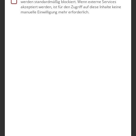
Württemberg.
werden standardmäßig blockiert. Wenn externe Services
akzeptiert werden, ist für den Zugriff auf diese Inhalte keine
manuelle Einwilligung mehr erforderlich.
Die Inhalte des neuen Vertrages werden
somit ab dem 1. Januar 2026 für alle
beigetretenen Pflegedienste sowie für
„Neuzulassungen“ verbindlich sein. Um Sie
mit den neuen Inhalten vertraut zu machen,
bietet der bad e.V. für die Pflegedienste in
Baden-Württemberg
Informationsveranstaltungen zu den Inhalten
und Änderungen des neuen,
kassenübergreifenden Rahmenvertrag gemäß
§ 132 a SGB V an.
Themen der dreistündigen Online-
Veranstaltung werden insbesondere die ab
01.01.2026 geltenden Regelungen bzw.