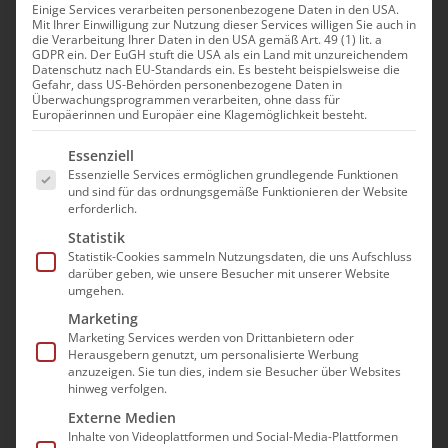
Einige Services verarbeiten personenbezogene Daten in den USA.
Mit Ihrer Einwilligung zur Nutzung dieser Services willigen Sie auch in
Infoveranstaltung zum
die Verarbeitung Ihrer Daten in den USA gemäß Art. 49 (1) lit. a
GDPR ein. Der EuGH stuft die USA als ein Land mit unzureichendem
HKP-Rahmenvertrag ab
Datenschutz nach EU-Standards ein. Es besteht beispielsweise die
Gefahr, dass US-Behörden personenbezogene Daten in
01.01.2026 in B-W
Überwachungsprogrammen verarbeiten, ohne dass für
Europäerinnen und Europäer eine Klagemöglichkeit besteht.
5. März|14:00 - 16:00
Es folgt eine Liste der Service-Gruppen, für die e
Essenziell
Essenzielle Services ermöglichen grundlegende Funktionen
und sind für das ordnungsgemäße Funktionieren der Website
erforderlich.
Statistik
Zum 01.01.2026 tritt der kassenübergreifende
Statistik-Cookies sammeln Nutzungsdaten, die uns Aufschluss
HKP-Rahmenvertrag gemäß § 132 a SGB V für
darüber geben, wie unsere Besucher mit unserer Website
umgehen.
Baden-Württemberg in Kraft. Dieser
Marketing
einheitliche Vertrag zu den Leitungen der
Marketing Services werden von Drittanbietern oder
Häuslichen Krankenpflege gemäß § 37 SGB V
Herausgebern genutzt, um personalisierte Werbung
anzuzeigen. Sie tun dies, indem sie Besucher über Websites
ersetzt für alle ambulanten Pflegedienste die
hinweg verfolgen.
bisher mit den jeweiligen Krankenkassen
Externe Medien
abgeschlossenen Rahmenverträge in Baden-
Inhalte von Videoplattformen und Social-Media-Plattformen