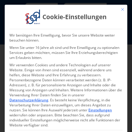
Skip
Newsletter
TarifNewsletter
Mit die
to
Cookie-Einstellungen
content
Mitglieder-Login
Wir benötigen Ihre Einwilligung, bevor Sie unsere Website weiter
Fort- und Weiterbildung I Termine
besuchen können.
Wenn Sie unter 16 Jahre alt sind und Ihre Einwilligung zu optionalen
Services geben möchten, müssen Sie Ihre Erziehungsberechtigten
um Erlaubnis bitten.
Wir verwenden Cookies und andere Technologien auf unserer
Website. Einige von ihnen sind essenziell, während andere uns
helfen, diese Website und Ihre Erfahrung zu verbessern.
Personenbezogene Daten können verarbeitet werden (z. B. IP-
Adressen), z. B. für personalisierte Anzeigen und Inhalte oder die
Messung von Anzeigen und Inhalten.
Weitere Informationen über die
Verwendung Ihrer Daten finden Sie in unserer
Zurück zur Übersicht
Datenschutzerklärung
.
Es besteht keine Verpflichtung, in die
Verarbeitung Ihrer Daten einzuwilligen, um dieses Angebot zu
nutzen.
Sie können Ihre Auswahl jederzeit unter
Einstellungen
widerrufen oder anpassen.
Bitte beachten Sie, dass aufgrund
individueller Einstellungen möglicherweise nicht alle Funktionen der
Website verfügbar sind.