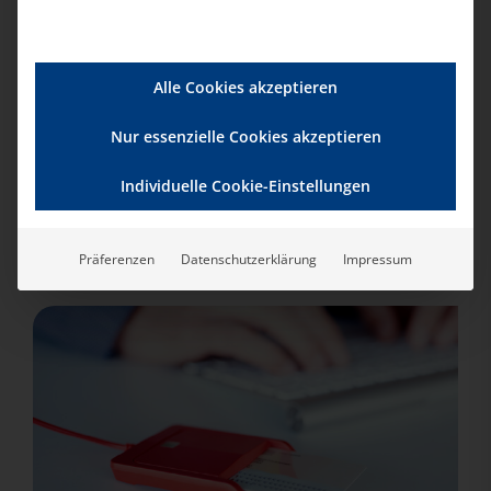
E-Mail:
info@bad-ev.de
Alle Cookies akzeptieren
Nur essenzielle Cookies akzeptieren
Individuelle Cookie-Einstellungen
Weitere Veranstaltungen
für Sie
Präferenzen
Datenschutzerklärung
Impressum