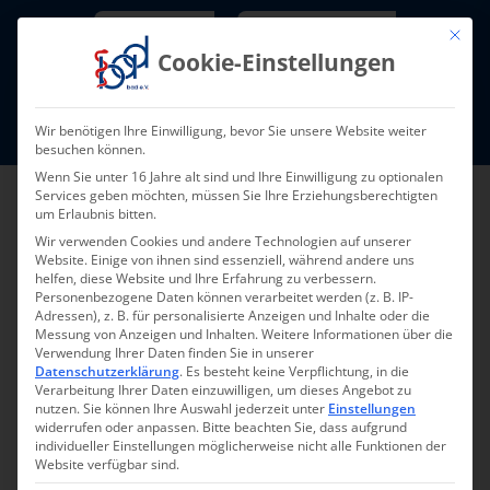
Skip
Newsletter
TarifNewsletter
Mit die
to
Cookie-Einstellungen
content
Mitglieder-Login
Wir benötigen Ihre Einwilligung, bevor Sie unsere Website weiter
Fort- und Weiterbildung I Termine
besuchen können.
Wenn Sie unter 16 Jahre alt sind und Ihre Einwilligung zu optionalen
Services geben möchten, müssen Sie Ihre Erziehungsberechtigten
um Erlaubnis bitten.
Wir verwenden Cookies und andere Technologien auf unserer
Website. Einige von ihnen sind essenziell, während andere uns
helfen, diese Website und Ihre Erfahrung zu verbessern.
Personenbezogene Daten können verarbeitet werden (z. B. IP-
Adressen), z. B. für personalisierte Anzeigen und Inhalte oder die
Messung von Anzeigen und Inhalten.
Weitere Informationen über die
Verwendung Ihrer Daten finden Sie in unserer
Zurück zur Übersicht
Datenschutzerklärung
.
Es besteht keine Verpflichtung, in die
Verarbeitung Ihrer Daten einzuwilligen, um dieses Angebot zu
nutzen.
Sie können Ihre Auswahl jederzeit unter
Einstellungen
widerrufen oder anpassen.
Bitte beachten Sie, dass aufgrund
individueller Einstellungen möglicherweise nicht alle Funktionen der
Website verfügbar sind.