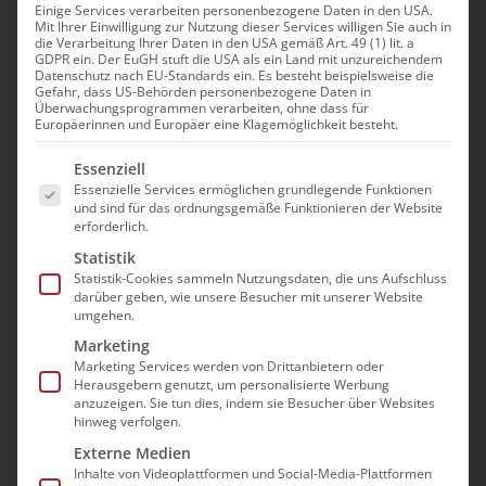
Einige Services verarbeiten personenbezogene Daten in den USA.
Mit Ihrer Einwilligung zur Nutzung dieser Services willigen Sie auch in
Gründung und Betrieb
die Verarbeitung Ihrer Daten in den USA gemäß Art. 49 (1) lit. a
GDPR ein. Der EuGH stuft die USA als ein Land mit unzureichendem
eines ambulanten
Datenschutz nach EU-Standards ein. Es besteht beispielsweise die
Gefahr, dass US-Behörden personenbezogene Daten in
Intensivpflegedienstes
Überwachungsprogrammen verarbeiten, ohne dass für
Europäerinnen und Europäer eine Klagemöglichkeit besteht.
7. Dezember|10:00 - 12:00
Es folgt eine Liste der Service-Gruppen, für die e
Essenziell
Essenzielle Services ermöglichen grundlegende Funktionen
und sind für das ordnungsgemäße Funktionieren der Website
erforderlich.
Statistik
Voraussetzungen der
Statistik-Cookies sammeln Nutzungsdaten, die uns Aufschluss
darüber geben, wie unsere Besucher mit unserer Website
außerklinischen
umgehen.
Marketing
ambulanten
Marketing Services werden von Drittanbietern oder
Intensivpflege
Herausgebern genutzt, um personalisierte Werbung
anzuzeigen. Sie tun dies, indem sie Besucher über Websites
hinweg verfolgen.
Ambulante Intensivpflegedienste stehen
Externe Medien
unter hohen rechtlichen und fachlichen
Inhalte von Videoplattformen und Social-Media-Plattformen