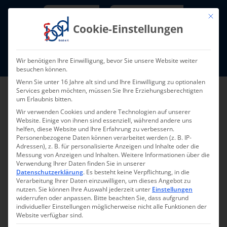
Skip
Newsletter
TarifNewsletter
Mit die
to
Cookie-Einstellungen
content
Mitglieder-Login
Wir benötigen Ihre Einwilligung, bevor Sie unsere Website weiter
Fort- und Weiterbildung I Termine
besuchen können.
Wenn Sie unter 16 Jahre alt sind und Ihre Einwilligung zu optionalen
Services geben möchten, müssen Sie Ihre Erziehungsberechtigten
um Erlaubnis bitten.
Wir verwenden Cookies und andere Technologien auf unserer
Website. Einige von ihnen sind essenziell, während andere uns
helfen, diese Website und Ihre Erfahrung zu verbessern.
Personenbezogene Daten können verarbeitet werden (z. B. IP-
Adressen), z. B. für personalisierte Anzeigen und Inhalte oder die
Messung von Anzeigen und Inhalten.
Weitere Informationen über die
Verwendung Ihrer Daten finden Sie in unserer
Zurück zur Übersicht
Datenschutzerklärung
.
Es besteht keine Verpflichtung, in die
Verarbeitung Ihrer Daten einzuwilligen, um dieses Angebot zu
nutzen.
Sie können Ihre Auswahl jederzeit unter
Einstellungen
widerrufen oder anpassen.
Bitte beachten Sie, dass aufgrund
individueller Einstellungen möglicherweise nicht alle Funktionen der
Website verfügbar sind.