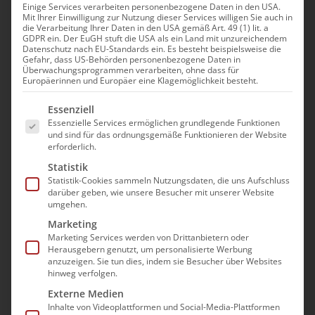
Einige Services verarbeiten personenbezogene Daten in den USA.
Mit Ihrer Einwilligung zur Nutzung dieser Services willigen Sie auch in
Vortragsprogramm zur
die Verarbeitung Ihrer Daten in den USA gemäß Art. 49 (1) lit. a
GDPR ein. Der EuGH stuft die USA als ein Land mit unzureichendem
Mitgliederversammlung
Datenschutz nach EU-Standards ein. Es besteht beispielsweise die
Gefahr, dass US-Behörden personenbezogene Daten in
Rheinland-Pfalz
Überwachungsprogrammen verarbeiten, ohne dass für
Europäerinnen und Europäer eine Klagemöglichkeit besteht.
11. September 2025|15:45 - 18:15
Es folgt eine Liste der Service-Gruppen, für die e
Essenziell
Essenzielle Services ermöglichen grundlegende Funktionen
und sind für das ordnungsgemäße Funktionieren der Website
erforderlich.
Statistik
Der bad-Landesverband Rheinland-Pfalz
Statistik-Cookies sammeln Nutzungsdaten, die uns Aufschluss
möchte Sie auf das anstehende
darüber geben, wie unsere Besucher mit unserer Website
umgehen.
Vortragsprogramm im Nachgang zur
Marketing
diesjährigen Mitgliederversammlung
Marketing Services werden von Drittanbietern oder
aufmerksam machen und herzlich zu dieser
Herausgebern genutzt, um personalisierte Werbung
anzuzeigen. Sie tun dies, indem sie Besucher über Websites
Präsenz-Veranstaltung einladen. Das
hinweg verfolgen.
Vortragsprogramm richtet sich gezielt an
Externe Medien
Führungskräfte und Entscheider in
Inhalte von Videoplattformen und Social-Media-Plattformen