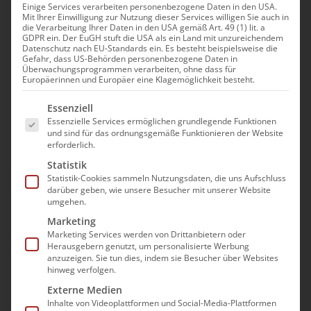
Einige Services verarbeiten personenbezogene Daten in den USA.
Mit Ihrer Einwilligung zur Nutzung dieser Services willigen Sie auch in
Neue Qualitätsprüfung
die Verarbeitung Ihrer Daten in den USA gemäß Art. 49 (1) lit. a
GDPR ein. Der EuGH stuft die USA als ein Land mit unzureichendem
ambulant ab 01.07.2026
Datenschutz nach EU-Standards ein. Es besteht beispielsweise die
Gefahr, dass US-Behörden personenbezogene Daten in
Vertiefungsmodul 3:
Überwachungsprogrammen verarbeiten, ohne dass für
Europäerinnen und Europäer eine Klagemöglichkeit besteht.
Leitungsebene
Es folgt eine Liste der Service-Gruppen, für die e
Essenziell
10. August|14:00 - 16:00
Essenzielle Services ermöglichen grundlegende Funktionen
und sind für das ordnungsgemäße Funktionieren der Website
erforderlich.
Statistik
Statistik-Cookies sammeln Nutzungsdaten, die uns Aufschluss
darüber geben, wie unsere Besucher mit unserer Website
Dieses Vertiefungsmodul
umgehen.
beschäftigt sich speziell mit den
Marketing
Marketing Services werden von Drittanbietern oder
Anforderungen an die Leitung
Herausgebern genutzt, um personalisierte Werbung
anzuzeigen. Sie tun dies, indem sie Besucher über Websites
und gibt u.a. Auskünfte zu
hinweg verfolgen.
folgenden Schwerpunkten:
Externe Medien
Inhalte von Videoplattformen und Social-Media-Plattformen