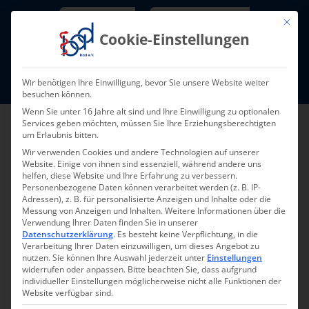
Skip
Newsletter
TarifNewsletter
Mit die
to
Cookie-Einstellungen
content
Mitglieder-Login
Wir benötigen Ihre Einwilligung, bevor Sie unsere Website weiter
Fort- und Weiterbildung I Termine
besuchen können.
Wenn Sie unter 16 Jahre alt sind und Ihre Einwilligung zu optionalen
Services geben möchten, müssen Sie Ihre Erziehungsberechtigten
um Erlaubnis bitten.
Wir verwenden Cookies und andere Technologien auf unserer
Website. Einige von ihnen sind essenziell, während andere uns
helfen, diese Website und Ihre Erfahrung zu verbessern.
Personenbezogene Daten können verarbeitet werden (z. B. IP-
Adressen), z. B. für personalisierte Anzeigen und Inhalte oder die
Messung von Anzeigen und Inhalten.
Weitere Informationen über die
Verwendung Ihrer Daten finden Sie in unserer
Zurück zur Übersicht
Datenschutzerklärung
.
Es besteht keine Verpflichtung, in die
Verarbeitung Ihrer Daten einzuwilligen, um dieses Angebot zu
nutzen.
Sie können Ihre Auswahl jederzeit unter
Einstellungen
widerrufen oder anpassen.
Bitte beachten Sie, dass aufgrund
individueller Einstellungen möglicherweise nicht alle Funktionen der
Website verfügbar sind.