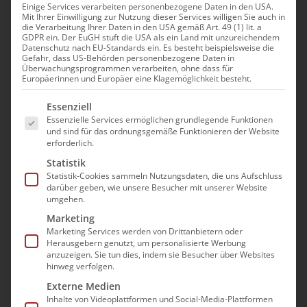
Einige Services verarbeiten personenbezogene Daten in den USA.
Mit Ihrer Einwilligung zur Nutzung dieser Services willigen Sie auch in
Gesetz zur Neuordnung der
die Verarbeitung Ihrer Daten in den USA gemäß Art. 49 (1) lit. a
GDPR ein. Der EuGH stuft die USA als ein Land mit unzureichendem
Pflegeversicherung (PNOG)
Datenschutz nach EU-Standards ein. Es besteht beispielsweise die
Gefahr, dass US-Behörden personenbezogene Daten in
– Die Pläne des BMG
Überwachungsprogrammen verarbeiten, ohne dass für
Europäerinnen und Europäer eine Klagemöglichkeit besteht.
21. August|12:00 - 14:00
Es folgt eine Liste der Service-Gruppen, für die e
Essenziell
Essenzielle Services ermöglichen grundlegende Funktionen
und sind für das ordnungsgemäße Funktionieren der Website
erforderlich.
Statistik
Lange haben der bad e.V. und die weiteren
Statistik-Cookies sammeln Nutzungsdaten, die uns Aufschluss
Verbände eine Pflegereform gefordert, die
darüber geben, wie unsere Besucher mit unserer Website
umgehen.
nachhaltige Antworten auf die gravierenden
Marketing
strukturellen Herausforderungen der Sozialen
Marketing Services werden von Drittanbietern oder
Pflegeversicherung gibt und die
Herausgebern genutzt, um personalisierte Werbung
anzuzeigen. Sie tun dies, indem sie Besucher über Websites
Rahmenbedingungen für die Pflege effektiv
hinweg verfolgen.
verbessert. Nachdem die Ampel-Koalition
Externe Medien
dies schuldig geblieben war, setzte die
Inhalte von Videoplattformen und Social-Media-Plattformen