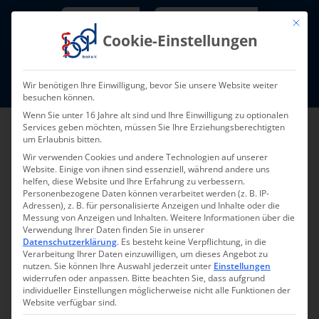
Skip
Newsletter
TarifNewsletter
Mit die
to
Cookie-Einstellungen
content
Mitglieder-Login
Wir benötigen Ihre Einwilligung, bevor Sie unsere Website weiter
Fort- und Weiterbildung I Termine
besuchen können.
Wenn Sie unter 16 Jahre alt sind und Ihre Einwilligung zu optionalen
Services geben möchten, müssen Sie Ihre Erziehungsberechtigten
um Erlaubnis bitten.
Wir verwenden Cookies und andere Technologien auf unserer
Website. Einige von ihnen sind essenziell, während andere uns
helfen, diese Website und Ihre Erfahrung zu verbessern.
Personenbezogene Daten können verarbeitet werden (z. B. IP-
Adressen), z. B. für personalisierte Anzeigen und Inhalte oder die
Messung von Anzeigen und Inhalten.
Weitere Informationen über die
Verwendung Ihrer Daten finden Sie in unserer
Zurück zur Übersicht
Datenschutzerklärung
.
Es besteht keine Verpflichtung, in die
Verarbeitung Ihrer Daten einzuwilligen, um dieses Angebot zu
nutzen.
Sie können Ihre Auswahl jederzeit unter
Einstellungen
widerrufen oder anpassen.
Bitte beachten Sie, dass aufgrund
individueller Einstellungen möglicherweise nicht alle Funktionen der
Website verfügbar sind.