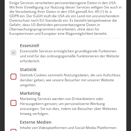
Einige Services verarbeiten personenbezogene Daten in den USA.
Mit Ihrer Einwilligung zur Nutzung dieser Services willigen Sie auch in
Phantomlohn – Die
die Verarbeitung Ihrer Daten in den USA gemäß Art. 49 (1) lit. a
GDPR ein. Der EuGH stuft die USA als ein Land mit unzureichendem
heimliche Haftungsfalle
Datenschutz nach EU-Standards ein. Es besteht beispielsweise die
Gefahr, dass US-Behörden personenbezogene Daten in
Überwachungsprogrammen verarbeiten, ohne dass für
2. Oktober|10:00 - 11:30
Europäerinnen und Europäer eine Klagemöglichkeit besteht.
Es folgt eine Liste der Service-Gruppen, für die e
Essenziell
Essenzielle Services ermöglichen grundlegende Funktionen
und sind für das ordnungsgemäße Funktionieren der Website
erforderlich.
Statistik
Statistik-Cookies sammeln Nutzungsdaten, die uns Aufschluss
Die Teilnahme an der
darüber geben, wie unsere Besucher mit unserer Website
umgehen.
Veranstaltung erfolgt im Wege
Marketing
einer “Präsenz im digitalen
Marketing Services werden von Drittanbietern oder
Raum”. Es wird mit dem Video-
Herausgebern genutzt, um personalisierte Werbung
anzuzeigen. Sie tun dies, indem sie Besucher über Websites
Konferenzprogramm GoToMeeting
hinweg verfolgen.
gearbeitet.
Externe Medien
Eine berücksichtigungsfähige
Inhalte von Videoplattformen und Social-Media-Plattformen