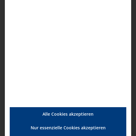
02.10.2026, 10.00 – 11.30 Uhr
Anmeldung
17.11.2026, 15.00 – 16.30 Uhr
Anmeldung
Details
Startdatum:
2. Oktober|10:00
Enddatum:
Alle Cookies akzeptieren
2. Oktober|11:30
Nur essenzielle Cookies akzeptieren
Serien: