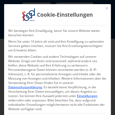
Skip
Newsletter
TarifNewsletter
Mit die
to
Cookie-Einstellungen
content
Mitglieder-Login
Wir benötigen Ihre Einwilligung, bevor Sie unsere Website weiter
Fort- und Weiterbildung I Termine
besuchen können.
Wenn Sie unter 16 Jahre alt sind und Ihre Einwilligung zu optionalen
Services geben möchten, müssen Sie Ihre Erziehungsberechtigten
um Erlaubnis bitten.
Wir verwenden Cookies und andere Technologien auf unserer
Website. Einige von ihnen sind essenziell, während andere uns
helfen, diese Website und Ihre Erfahrung zu verbessern.
Personenbezogene Daten können verarbeitet werden (z. B. IP-
Adressen), z. B. für personalisierte Anzeigen und Inhalte oder die
Messung von Anzeigen und Inhalten.
Weitere Informationen über die
Verwendung Ihrer Daten finden Sie in unserer
Zurück zur Übersicht
Datenschutzerklärung
.
Es besteht keine Verpflichtung, in die
Verarbeitung Ihrer Daten einzuwilligen, um dieses Angebot zu
nutzen.
Sie können Ihre Auswahl jederzeit unter
Einstellungen
widerrufen oder anpassen.
Bitte beachten Sie, dass aufgrund
individueller Einstellungen möglicherweise nicht alle Funktionen der
Website verfügbar sind.